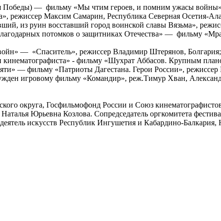
я Победы) — фильму «Мы чтим героев, и помним ужасы войны»,
», режиссер Максим Самарин, Республика Северная Осетия-Ал
ший, из руин восставший город воинской славы Вязьма», режи
 благодарных потомков о защитниках Отечества» — фильму «Мра
 войн» — «Спаситель», режиссер Владимир Штерянов, Болгария;
и кинематографиста» - фильму «Шухрат Аббасов. Крупным план
мяти» — фильму «Патриоты Дагестана. Герои России», режиссер
ужден игровому фильму «Командир», реж.Тимур Хван, Александ
ского округа, Госфильмофонд России и Союз кинематографистов
 Наталья Юрьевна Козлова. Сопредседатель оргкомитета фестива
деятель искусств Республик Ингушетия и Кабардино-Балкария, 