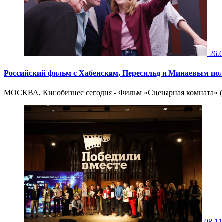
26.
Российский фильм с Хабенским, Пересильд и Минаевым по
МОСКВА, Кинобизнес сегодня - Фильм «Сценарная комната» (W
08.11