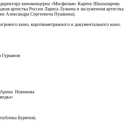
у директору киноконцерна «Мосфильм» Карену Шахназарову.
одная артистка России Лариса Лужина и заслуженная артистка
тие Александра Сергеевича Пушкина).
игрового кино, короткометражного и документального кино.
р Гурьянов
р Арина Новикова
зведка»
публика Бурятия).