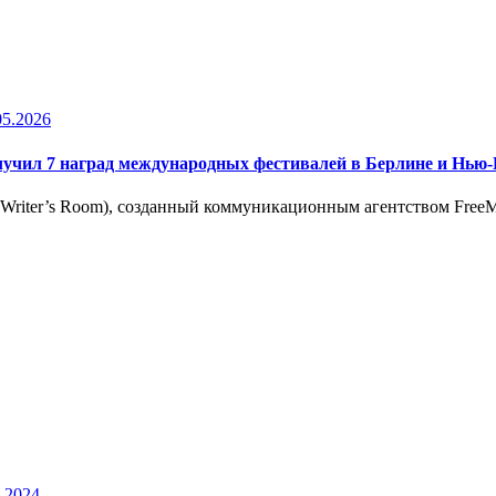
05.2026
лучил 7 наград международных фестивалей в Берлине и Нью
riter’s Room), созданный коммуникационным агентством FreeM
.2024