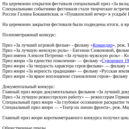
На церемонии открытия фестиваля специальный приз «За вкла
Специальными событиями фестиваля стали творческие встречи 
России Галина Бокашевская, и «Пушкинский вечер» в усадьбе 
На церемонии закрытия фестиваля были подведены итоги, и в
Полнометражный конкурс:
Приз «За лучший игровой фильм» - фильму «
Командир
», реж.
Приз «За лучшую женскую роль» - Евгении Симоновой, фильм
Приз имени Алексея Петренко «За лучшую мужскую роль» - Ки
Приз жюри «За единство поколения» — фильму «
Суворовец 1
Приз жюри «За твердость характера героя фильма» — фильму «
Приз жюри «За верность традициям» — фильму «Русская земля
Приз жюри «За яркое воплощение становления героя»- фильму
Документальный конкурс:
Главный приз жюри документальных фильмов «За лучший док
Приз «За лучшую режиссерскую работу» — режиссерам Герману
Специальный приз жюри «За глубокое осознанное раскрытие т
Специальный приз жюри — «Театр на линии фронта», реж. М
Главный приз жюри короткометражного конкурса получил цикл
Общественные призы