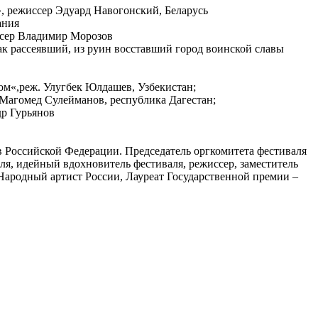
 режиссер Эдуард Навогонский, Беларусь
ания
ссер Владимир Морозов
к рассеявший, из руин восставший город воинской славы
ом«,реж. Улугбек Юлдашев, Узбекистан;
 Магомед Сулейманов, республика Дагестан;
р Гурьянов
 Российской Федерации. Председатель оргкомитета фестиваля
ля, идейный вдохновитель фестиваля, режиссер, заместитель
Народный артист России, Лауреат Государственной премии –