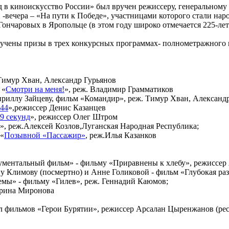
д в киноискусство России» был вручен режиссеру, генеральном
-вечера – «На пути к Победе», участницами которого стали нар
Гончаровых в Яропольце (в этом году широко отмечается 225-ле
ручены призы в трех конкурсных программах- полнометражного 
 Тимур Хван, Александр Гурьянов
 «
Смотри на меня!
», реж. Владимир Грамматиков
риллу Зайцеву, фильм «Командир», реж. Тимур Хван, Александ
944
»,режиссер Денис Казанцев
9 секунд
», режиссер Олег Штром
», реж.Алексей Козлов,Луганская Народная Республика;
 «
Позывной «Пассажир»
, реж.Илья Казанков
ументальный фильм» - фильму «Приравнены к хлебу», режиссе
 Климову (посмертно) и Анне Голиковой - фильм «Глубокая ра
емы» - фильму «Гилев», реж. Геннадий Каюмов;
арина Миронова
 фильмов «Герои Бурятии», режиссер Арсалан Цыренжанов (рес