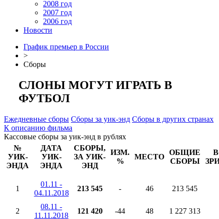
2008 год
2007 год
2006 год
Новости
График премьер в России
>
Сборы
СЛОНЫ МОГУТ ИГРАТЬ В
ФУТБОЛ
Ежедневные сборы
Сборы за уик-энд
Сборы в других странах
К описанию фильма
Кассовые сборы за уик-энд в рублях
№
ДАТА
СБОРЫ,
ИЗМ.
ОБЩИЕ
В
УИК-
УИК-
ЗА УИК-
МЕСТО
%
СБОРЫ
ЗР
ЭНДА
ЭНДА
ЭНД
01.11 -
1
213 545
-
46
213 545
04.11.2018
08.11 -
2
121 420
-44
48
1 227 313
11.11.2018