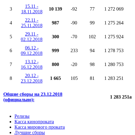
15.11 -
3
10 139
-92
77
1 272 069
18.11.2018
22.11 -
4
987
-90
99
1 275 264
25.11.2018
29.11 -
5
300
-70
102
1 275 924
02.12.2018
06.12 -
6
999
233
94
1 278 753
09.12.2018
13.12 -
7
800
-20
98
1 280 753
16.12.2018
20.12 -
8
1 665
105
81
1 283 251
23.12.2018
Общие сборы на 23.12.2018
1 283 251
a
(официально):
Релизы
Касса кинопроката
Касса мирового проката
Лучшие сборы