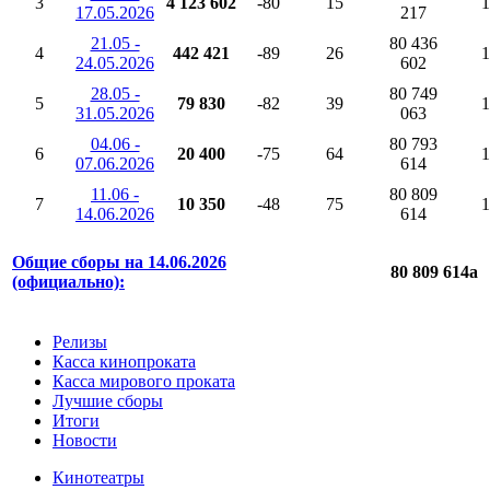
3
4 123 602
-80
15
1
17.05.2026
217
21.05 -
80 436
4
442 421
-89
26
1
24.05.2026
602
28.05 -
80 749
5
79 830
-82
39
1
31.05.2026
063
04.06 -
80 793
6
20 400
-75
64
1
07.06.2026
614
11.06 -
80 809
7
10 350
-48
75
1
14.06.2026
614
Общие сборы на 14.06.2026
80 809 614
a
(официально):
Релизы
Касса кинопроката
Касса мирового проката
Лучшие сборы
Итоги
Новости
Кинотеатры