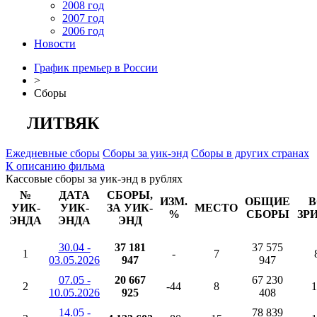
2008 год
2007 год
2006 год
Новости
График премьер в России
>
Сборы
ЛИТВЯК
Ежедневные сборы
Сборы за уик-энд
Сборы в других странах
К описанию фильма
Кассовые сборы за уик-энд в рублях
№
ДАТА
СБОРЫ,
ИЗМ.
ОБЩИЕ
В
УИК-
УИК-
ЗА УИК-
МЕСТО
%
СБОРЫ
ЗР
ЭНДА
ЭНДА
ЭНД
30.04 -
37 181
37 575
1
-
7
03.05.2026
947
947
07.05 -
20 667
67 230
2
-44
8
1
10.05.2026
925
408
14.05 -
78 839