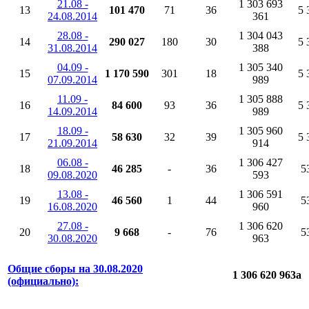
21.08 -
1 303 693
13
101 470
71
36
5 
24.08.2014
361
28.08 -
1 304 043
14
290 027
180
30
5 
31.08.2014
388
04.09 -
1 305 340
15
1 170 590
301
18
5 
07.09.2014
989
11.09 -
1 305 888
16
84 600
93
36
5 
14.09.2014
989
18.09 -
1 305 960
17
58 630
32
39
5 
21.09.2014
914
06.08 -
1 306 427
18
46 285
-
36
5
09.08.2020
593
13.08 -
1 306 591
19
46 560
1
44
5
16.08.2020
960
27.08 -
1 306 620
20
9 668
-
76
5
30.08.2020
963
Общие сборы на 30.08.2020
1 306 620 963
a
(официально):