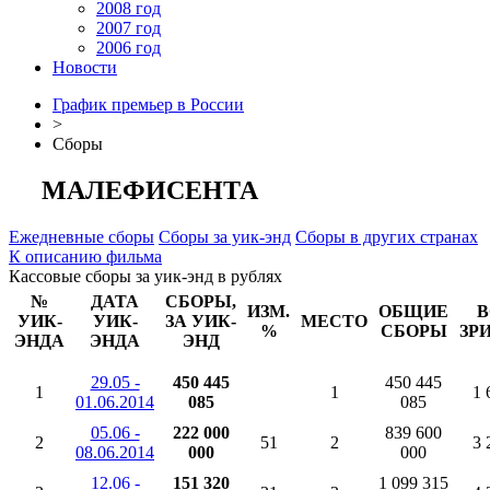
2008 год
2007 год
2006 год
Новости
График премьер в России
>
Сборы
МАЛЕФИСЕНТА
Ежедневные сборы
Сборы за уик-энд
Сборы в других странах
К описанию фильма
Кассовые сборы за уик-энд в рублях
№
ДАТА
СБОРЫ,
ИЗМ.
ОБЩИЕ
В
УИК-
УИК-
ЗА УИК-
МЕСТО
%
СБОРЫ
ЗР
ЭНДА
ЭНДА
ЭНД
29.05 -
450 445
450 445
1
1
1 
01.06.2014
085
085
05.06 -
222 000
839 600
2
51
2
3 
08.06.2014
000
000
12.06 -
151 320
1 099 315