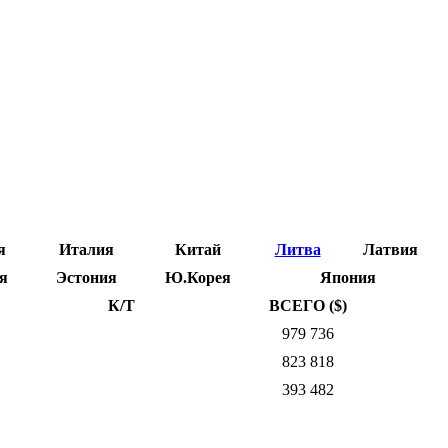
я
Италия
Китай
Литва
Латвия
я
Эстония
Ю.Корея
Япония
К/Т
ВСЕГО ($)
979 736
823 818
393 482