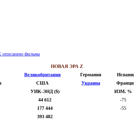
К описанию фильма
НОВАЯ ЭРА Z
Великобритания
Германия
Испани
я
США
Украина
Франци
УИК-ЭНД ($)
ИЗМ. %
44 612
-75
177 444
-55
393 482