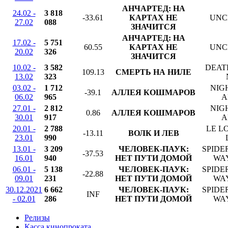
АНЧАРТЕД: НА
24.02 -
3 818
-33.61
КАРТАХ НЕ
UNC
27.02
088
ЗНАЧИТСЯ
АНЧАРТЕД: НА
17.02 -
5 751
60.55
КАРТАХ НЕ
UNC
20.02
326
ЗНАЧИТСЯ
10.02 -
3 582
DEAT
109.13
СМЕРТЬ НА НИЛЕ
13.02
323
03.02 -
1 712
NIG
-39.1
АЛЛЕЯ КОШМАРОВ
06.02
965
A
27.01 -
2 812
NIG
0.86
АЛЛЕЯ КОШМАРОВ
30.01
917
A
20.01 -
2 788
LE L
-13.11
ВОЛК И ЛЕВ
23.01
990
13.01 -
3 209
ЧЕЛОВЕК-ПАУК:
SPIDE
-37.53
16.01
940
НЕТ ПУТИ ДОМОЙ
WA
06.01 -
5 138
ЧЕЛОВЕК-ПАУК:
SPIDE
-22.88
09.01
231
НЕТ ПУТИ ДОМОЙ
WA
30.12.2021
6 662
ЧЕЛОВЕК-ПАУК:
SPIDE
INF
- 02.01
286
НЕТ ПУТИ ДОМОЙ
WA
Релизы
Касса кинопроката