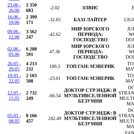
23.06 -
2 350
-2.02
ЭЛВИС
26.06
683
16.06 -
2 399
-32.65
БАЗЗ ЛАЙТЕР
LIG
19.06
171
МИР ЮРСКОГО
JU
09.06 -
3 562
-42.62
ПЕРИОДА:
W
12.06
247
ГОСПОДСТВО
DO
МИР ЮРСКОГО
JU
02.06 -
6 208
47.36
ПЕРИОДА:
W
05.06
591
ГОСПОДСТВО
DO
26.05 -
4 213
TO
100.3
ТОП ГАН: МЭВЕРИК
29.05
232
MA
19.05 -
2 103
TO
-23.01
ТОП ГАН: МЭВЕРИК
22.05
508
MA
D
ДОКТОР СТРЭНДЖ: В
12.05 -
2 732
STRAN
-66.54
МУЛЬТИВСЕЛЕННОЙ
15.05
249
MULTI
БЕЗУМИЯ
MA
D
ДОКТОР СТРЭНДЖ: В
05.05 -
8 166
STRAN
242.49
МУЛЬТИВСЕЛЕННОЙ
08.05
457
MULTI
БЕЗУМИЯ
MA
FAN