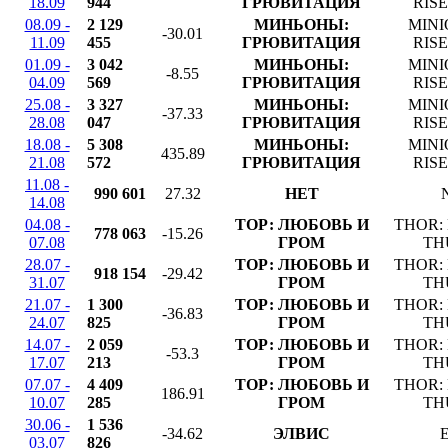
18.09
944
ГРЮВИТАЦИЯ
RIS
08.09 -
2 129
МИНЬОНЫ:
MINI
-30.01
11.09
455
ГРЮВИТАЦИЯ
RIS
01.09 -
3 042
МИНЬОНЫ:
MINI
-8.55
04.09
569
ГРЮВИТАЦИЯ
RIS
25.08 -
3 327
МИНЬОНЫ:
MINI
-37.33
28.08
047
ГРЮВИТАЦИЯ
RIS
18.08 -
5 308
МИНЬОНЫ:
MINI
435.89
21.08
572
ГРЮВИТАЦИЯ
RIS
11.08 -
990 601
27.32
НЕТ
14.08
04.08 -
ТОР: ЛЮБОВЬ И
THOR:
778 063
-15.26
07.08
ГРОМ
TH
28.07 -
ТОР: ЛЮБОВЬ И
THOR:
918 154
-29.42
31.07
ГРОМ
TH
21.07 -
1 300
ТОР: ЛЮБОВЬ И
THOR:
-36.83
24.07
825
ГРОМ
TH
14.07 -
2 059
ТОР: ЛЮБОВЬ И
THOR:
-53.3
17.07
213
ГРОМ
TH
07.07 -
4 409
ТОР: ЛЮБОВЬ И
THOR:
186.91
10.07
285
ГРОМ
TH
30.06 -
1 536
-34.62
ЭЛВИС
03.07
826