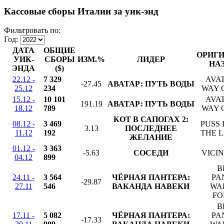
Кассовые сборы Италии за уик-энд
Фильтровать по:
Год:
ДАТА
ОБЩИЕ
ОРИГ
УИК-
СБОРЫ
ИЗМ.%
ЛИДЕР
НА
ЭНДА
($)
22.12 -
7 329
AVA
-27.45
АВАТАР: ПУТЬ ВОДЫ
25.12
234
WAY 
15.12 -
10 101
AVA
191.19
АВАТАР: ПУТЬ ВОДЫ
18.12
789
WAY 
КОТ В САПОГАХ 2:
08.12 -
3 469
PUSS 
3.13
ПОСЛЕДНЕЕ
11.12
192
THE L
ЖЕЛАНИЕ
01.12 -
3 363
-5.63
СОСЕДИ
VICIN
04.12
899
B
24.11 -
3 564
ЧЁРНАЯ ПАНТЕРА:
PA
-29.87
27.11
546
ВАКАНДА НАВЕКИ
WA
FO
B
17.11 -
5 082
ЧЁРНАЯ ПАНТЕРА:
PA
-17.33