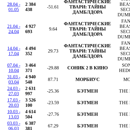
ФАНТАСТИЧЕСКИЕ
28.04 -
2 384
BEA
-51.61
ТВАРИ: ТАЙНЫ
01.05
438
SEC
ДАМБЛДОРА
DUM
FAN
ФАНТАСТИЧЕСКИЕ
21.04 -
4 927
BEA
9.64
ТВАРИ: ТАЙНЫ
24.04
693
SEC
ДАМБЛДОРА
DUM
FAN
ФАНТАСТИЧЕСКИЕ
14.04 -
4 494
BEA
29.73
ТВАРИ: ТАЙНЫ
17.04
352
SEC
ДАМБЛДОРА
DUM
07.04 -
3 464
SON
-29.88
СОНИК 2 В КИНО
10.04
371
HED
31.03 -
4 940
87.71
МОРБИУС
MO
03.04
548
24.03 -
2 631
-25.36
БЭТМЕН
THE
27.03
997
17.03 -
3 526
-23.59
БЭТМЕН
THE
20.03
100
10.03 -
4 614
-27.76
БЭТМЕН
THE
13.03
504
03.03 -
6 387
67.29
БЭТМЕН
THE
06.03
381