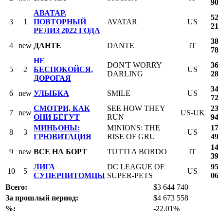
9
АВАТАР.
5
3
1
ПОВТОРНЫЙ
AVATAR
US
2
РЕЛИЗ 2022 ГОДА
3
4
new
ДАНТЕ
DANTE
IT
7
НЕ
DON'T WORRY
3
5
2
БЕСПОКОЙСЯ,
US
DARLING
2
ДОРОГАЯ
3
6
new
УЛЫБКА
SMILE
US
7
СМОТРИ, КАК
SEE HOW THEY
2
7
new
US-UK
ОНИ БЕГУТ
RUN
9
МИНЬОНЫ:
MINIONS: THE
1
8
3
US
ГРЮВИТАЦИЯ
RISE OF GRU
4
1
9
new
ВСЕ НА БОРТ
TUTTI A BORDO
IT
3
ЛИГА
DC LEAGUE OF
9
10
5
US
СУПЕРПИТОМЦЫ
SUPER-PETS
0
Всего:
$3 644 740
За прошлый период:
$4 673 558
%:
-22.01%