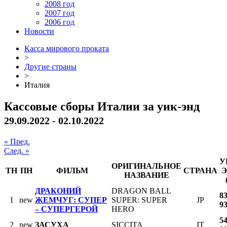
2008 год
2007 год
2006 год
Новости
Касса мирового проката
>
Другие страны
>
Италия
Кассовые сборы Италии за уик-энд
29.09.2022 - 02.10.2022
« Пред.
След. »
У
ОРИГИНАЛЬНОЕ
ТН
ПН
ФИЛЬМ
СТРАНА
Э
НАЗВАНИЕ
ДРАКОНИЙ
DRAGON BALL
8
1
new
ЖЕМЧУГ: СУПЕР
SUPER: SUPER
JP
9
– СУПЕРГЕРОЙ
HERO
5
2
new
ЗАСУХА
SICCITA
IT