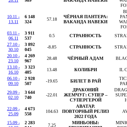
20.11
989
ВАКАНДА НАВЕКИ
WA
FO
B
10.11 -
6 148
ЧЁРНАЯ ПАНТЕРА:
PA
57.18
13.11
324
ВАКАНДА НАВЕКИ
WA
FO
03.11 -
3 911
0.5
СТРАННОСТЬ
STRA
06.11
537
27.10 -
3 892
-8.85
СТРАННОСТЬ
STRA
30.10
045
20.10 -
4 269
28.48
ЧЁРНЫЙ АДАМ
BLA
23.10
967
13.10 -
3 323
13.48
КОЛИБРИ
IL 
16.10
405
06.10 -
2 928
TIC
-19.65
БИЛЕТ В РАЙ
09.10
507
PA
ДРАКОНИЙ
DRAG
29.09 -
3 644
-22.01
ЖЕМЧУГ: СУПЕР –
SUPE
02.10
740
СУПЕРГЕРОЙ
АВАТАР.
22.09 -
4 673
104.63
ПОВТОРНЫЙ РЕЛИЗ
A
25.09
558
2022 ГОДА
15.09 -
2 283
МИНЬОНЫ:
MINI
7.25