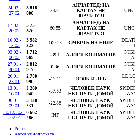
АНЧАРТЕД: НА
24.02 -
3 818
-33.61
КАРТАХ НЕ
UNC
27.02
088
ЗНАЧИТСЯ
АНЧАРТЕД: НА
17.02 -
5 751
60.55
КАРТАХ НЕ
UNC
20.02
326
ЗНАЧИТСЯ
10.02 -
3 582
DEAT
109.13
СМЕРТЬ НА НИЛЕ
13.02
323
03.02 -
1 712
NIG
-39.1
АЛЛЕЯ КОШМАРОВ
06.02
965
A
27.01 -
2 812
NIG
0.86
АЛЛЕЯ КОШМАРОВ
30.01
917
A
20.01 -
2 788
LE L
-13.11
ВОЛК И ЛЕВ
23.01
990
13.01 -
3 209
ЧЕЛОВЕК-ПАУК:
SPIDE
-37.53
16.01
940
НЕТ ПУТИ ДОМОЙ
WA
06.01 -
5 138
ЧЕЛОВЕК-ПАУК:
SPIDE
-22.88
09.01
231
НЕТ ПУТИ ДОМОЙ
WA
30.12.2021
6 662
ЧЕЛОВЕК-ПАУК:
SPIDE
INF
- 02.01
286
НЕТ ПУТИ ДОМОЙ
WA
Релизы
Касса кинопроката