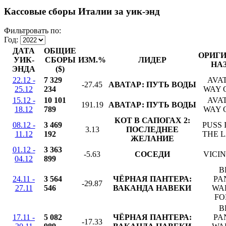
Кассовые сборы Италии за уик-энд
Фильтровать по:
Год:
ДАТА
ОБЩИЕ
ОРИГ
УИК-
СБОРЫ
ИЗМ.%
ЛИДЕР
НА
ЭНДА
($)
22.12 -
7 329
AVA
-27.45
АВАТАР: ПУТЬ ВОДЫ
25.12
234
WAY 
15.12 -
10 101
AVA
191.19
АВАТАР: ПУТЬ ВОДЫ
18.12
789
WAY 
КОТ В САПОГАХ 2:
08.12 -
3 469
PUSS 
3.13
ПОСЛЕДНЕЕ
11.12
192
THE L
ЖЕЛАНИЕ
01.12 -
3 363
-5.63
СОСЕДИ
VICIN
04.12
899
B
24.11 -
3 564
ЧЁРНАЯ ПАНТЕРА:
PA
-29.87
27.11
546
ВАКАНДА НАВЕКИ
WA
FO
B
17.11 -
5 082
ЧЁРНАЯ ПАНТЕРА:
PA
-17.33