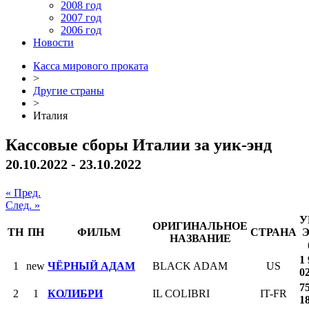
2008 год
2007 год
2006 год
Новости
Касса мирового проката
>
Другие страны
>
Италия
Кассовые сборы Италии за уик-энд
20.10.2022 - 23.10.2022
« Пред.
След. »
У
ОРИГИНАЛЬНОЕ
ТН
ПН
ФИЛЬМ
СТРАНА
НАЗВАНИЕ
1
1
new
ЧЁРНЫЙ АДАМ
BLACK ADAM
US
0
7
2
1
КОЛИБРИ
IL COLIBRI
IT-FR
1