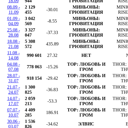
18.09
944
ГРЮВИТАЦИЯ
RIS
08.09 -
2 129
МИНЬОНЫ:
MINI
-30.01
11.09
455
ГРЮВИТАЦИЯ
RIS
01.09 -
3 042
МИНЬОНЫ:
MINI
-8.55
04.09
569
ГРЮВИТАЦИЯ
RIS
25.08 -
3 327
МИНЬОНЫ:
MINI
-37.33
28.08
047
ГРЮВИТАЦИЯ
RIS
18.08 -
5 308
МИНЬОНЫ:
MINI
435.89
21.08
572
ГРЮВИТАЦИЯ
RIS
11.08 -
990 601
27.32
НЕТ
14.08
04.08 -
ТОР: ЛЮБОВЬ И
THOR:
778 063
-15.26
07.08
ГРОМ
TH
28.07 -
ТОР: ЛЮБОВЬ И
THOR:
918 154
-29.42
31.07
ГРОМ
TH
21.07 -
1 300
ТОР: ЛЮБОВЬ И
THOR:
-36.83
24.07
825
ГРОМ
TH
14.07 -
2 059
ТОР: ЛЮБОВЬ И
THOR:
-53.3
17.07
213
ГРОМ
TH
07.07 -
4 409
ТОР: ЛЮБОВЬ И
THOR:
186.91
10.07
285
ГРОМ
TH
30.06 -
1 536
-34.62
ЭЛВИС
03.07
826