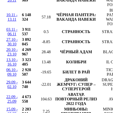
20.11
989
ВАКАНДА НАВЕКИ
WA
FO
B
10.11 -
6 148
ЧЁРНАЯ ПАНТЕРА:
PA
57.18
13.11
324
ВАКАНДА НАВЕКИ
WA
FO
03.11 -
3 911
0.5
СТРАННОСТЬ
STRA
06.11
537
27.10 -
3 892
-8.85
СТРАННОСТЬ
STRA
30.10
045
20.10 -
4 269
28.48
ЧЁРНЫЙ АДАМ
BLA
23.10
967
13.10 -
3 323
13.48
КОЛИБРИ
IL 
16.10
405
06.10 -
2 928
TIC
-19.65
БИЛЕТ В РАЙ
09.10
507
PA
ДРАКОНИЙ
DRAG
29.09 -
3 644
-22.01
ЖЕМЧУГ: СУПЕР –
SUPE
02.10
740
СУПЕРГЕРОЙ
АВАТАР.
22.09 -
4 673
104.63
ПОВТОРНЫЙ РЕЛИЗ
A
25.09
558
2022 ГОДА
15.09 -
2 283
МИНЬОНЫ:
MINI
7.25