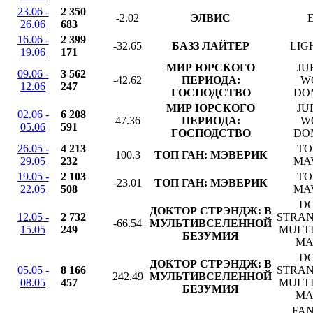
23.06 -
2 350
-2.02
ЭЛВИС
26.06
683
16.06 -
2 399
-32.65
БАЗЗ ЛАЙТЕР
LIG
19.06
171
МИР ЮРСКОГО
JU
09.06 -
3 562
-42.62
ПЕРИОДА:
W
12.06
247
ГОСПОДСТВО
DO
МИР ЮРСКОГО
JU
02.06 -
6 208
47.36
ПЕРИОДА:
W
05.06
591
ГОСПОДСТВО
DO
26.05 -
4 213
TO
100.3
ТОП ГАН: МЭВЕРИК
29.05
232
MA
19.05 -
2 103
TO
-23.01
ТОП ГАН: МЭВЕРИК
22.05
508
MA
D
ДОКТОР СТРЭНДЖ: В
12.05 -
2 732
STRAN
-66.54
МУЛЬТИВСЕЛЕННОЙ
15.05
249
MULTI
БЕЗУМИЯ
MA
D
ДОКТОР СТРЭНДЖ: В
05.05 -
8 166
STRAN
242.49
МУЛЬТИВСЕЛЕННОЙ
08.05
457
MULTI
БЕЗУМИЯ
MA
FAN