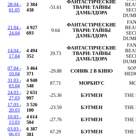
ФАНТАСТИЧЕСКИЕ
28.04 -
2 384
BEA
-51.61
ТВАРИ: ТАЙНЫ
01.05
438
SEC
ДАМБЛДОРА
DUM
FAN
ФАНТАСТИЧЕСКИЕ
21.04 -
4 927
BEA
9.64
ТВАРИ: ТАЙНЫ
24.04
693
SEC
ДАМБЛДОРА
DUM
FAN
ФАНТАСТИЧЕСКИЕ
14.04 -
4 494
BEA
29.73
ТВАРИ: ТАЙНЫ
17.04
352
SEC
ДАМБЛДОРА
DUM
07.04 -
3 464
SON
-29.88
СОНИК 2 В КИНО
10.04
371
HED
31.03 -
4 940
87.71
МОРБИУС
MO
03.04
548
24.03 -
2 631
-25.36
БЭТМЕН
THE
27.03
997
17.03 -
3 526
-23.59
БЭТМЕН
THE
20.03
100
10.03 -
4 614
-27.76
БЭТМЕН
THE
13.03
504
03.03 -
6 387
67.29
БЭТМЕН
THE
06.03
381