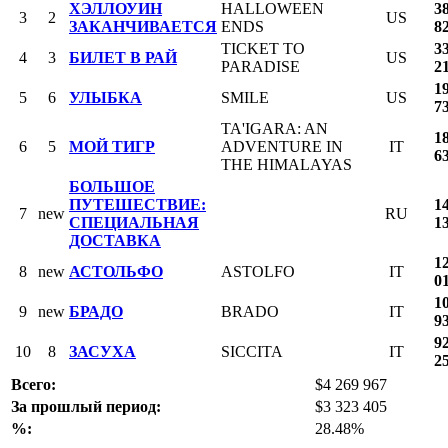
ХЭЛЛОУИН
HALLOWEEN
3
3
2
US
ЗАКАНЧИВАЕТСЯ
ENDS
8
TICKET TO
3
4
3
БИЛЕТ В РАЙ
US
PARADISE
2
1
5
6
УЛЫБКА
SMILE
US
7
TA'IGARA: AN
1
6
5
МОЙ ТИГР
ADVENTURE IN
IT
6
THE HIMALAYAS
БОЛЬШОЕ
ПУТЕШЕСТВИЕ:
1
7
new
RU
СПЕЦИАЛЬНАЯ
1
ДОСТАВКА
1
8
new
АСТОЛЬФО
ASTOLFO
IT
0
1
9
new
БРАДО
BRADO
IT
9
9
10
8
ЗАСУХА
SICCITA
IT
2
Всего:
$4 269 967
За прошлый период:
$3 323 405
%:
28.48%