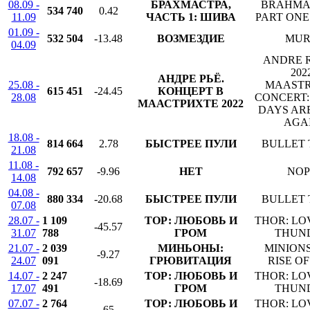
08.09 -
БРАХМАСТРА,
BRAHMA
534 740
0.42
11.09
ЧАСТЬ 1: ШИВА
PART ONE
01.09 -
532 504
-13.48
ВОЗМЕЗДИЕ
MU
04.09
ANDRE R
202
АНДРЕ РЬЁ.
25.08 -
MAASTR
615 451
-24.45
КОНЦЕРТ В
28.08
CONCERT:
МААСТРИХТЕ 2022
DAYS AR
AGA
18.08 -
814 664
2.78
БЫСТРЕЕ ПУЛИ
BULLET 
21.08
11.08 -
792 657
-9.96
НЕТ
NOP
14.08
04.08 -
880 334
-20.68
БЫСТРЕЕ ПУЛИ
BULLET 
07.08
28.07 -
1 109
ТОР: ЛЮБОВЬ И
THOR: LO
-45.57
31.07
788
ГРОМ
THUN
21.07 -
2 039
МИНЬОНЫ:
MINIONS
-9.27
24.07
091
ГРЮВИТАЦИЯ
RISE O
14.07 -
2 247
ТОР: ЛЮБОВЬ И
THOR: LO
-18.69
17.07
491
ГРОМ
THUN
07.07 -
2 764
ТОР: ЛЮБОВЬ И
THOR: LO
65