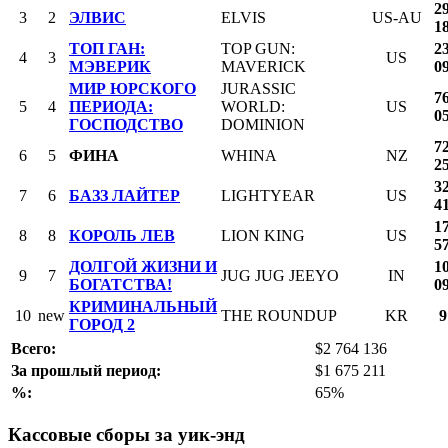
2
3
2
ЭЛВИС
ELVIS
US-AU
1
ТОП ГАН:
TOP GUN:
2
4
3
US
МЭВЕРИК
MAVERICK
0
МИР ЮРСКОГО
JURASSIC
7
5
4
ПЕРИОДА:
WORLD:
US
0
ГОСПОДСТВО
DOMINION
7
6
5
ФИНА
WHINA
NZ
2
3
7
6
БАЗЗ ЛАЙТЕР
LIGHTYEAR
US
4
1
8
8
КОРОЛЬ ЛЕВ
LION KING
US
5
ДОЛГОЙ ЖИЗНИ И
1
9
7
JUG JUG JEEYO
IN
БОГАТСТВА!
0
КРИМИНАЛЬНЫЙ
10
new
THE ROUNDUP
KR
9
ГОРОД 2
Всего:
$2 764 136
За прошлый период:
$1 675 211
%:
65%
Кассовые сборы за уик-энд