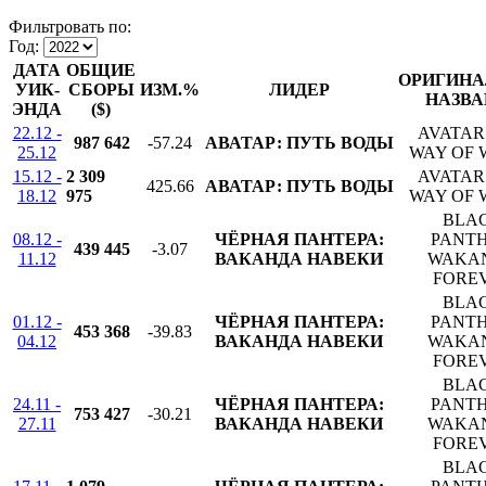
Фильтровать по:
Год:
ДАТА
ОБЩИЕ
ОРИГИНА
УИК-
СБОРЫ
ИЗМ.%
ЛИДЕР
НАЗВА
ЭНДА
($)
22.12 -
AVATAR
987 642
-57.24
АВАТАР: ПУТЬ ВОДЫ
25.12
WAY OF 
15.12 -
2 309
AVATAR
425.66
АВАТАР: ПУТЬ ВОДЫ
18.12
975
WAY OF 
BLA
08.12 -
ЧЁРНАЯ ПАНТЕРА:
PANTH
439 445
-3.07
11.12
ВАКАНДА НАВЕКИ
WAKA
FORE
BLA
01.12 -
ЧЁРНАЯ ПАНТЕРА:
PANTH
453 368
-39.83
04.12
ВАКАНДА НАВЕКИ
WAKA
FORE
BLA
24.11 -
ЧЁРНАЯ ПАНТЕРА:
PANTH
753 427
-30.21
27.11
ВАКАНДА НАВЕКИ
WAKA
FORE
BLA