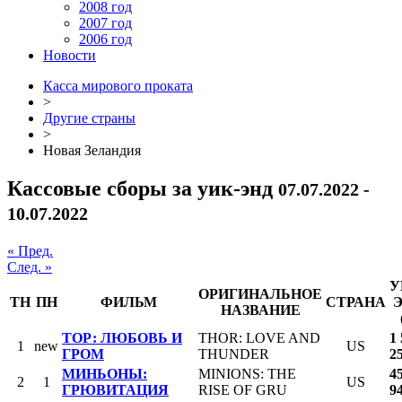
2008 год
2007 год
2006 год
Новости
Касса мирового проката
>
Другие страны
>
Новая Зеландия
Кассовые сборы за уик-энд
07.07.2022 -
10.07.2022
« Пред.
След. »
У
ОРИГИНАЛЬНОЕ
ТН
ПН
ФИЛЬМ
СТРАНА
НАЗВАНИЕ
ТОР: ЛЮБОВЬ И
THOR: LOVE AND
1
1
new
US
ГРОМ
THUNDER
2
МИНЬОНЫ:
MINIONS: THE
4
2
1
US
ГРЮВИТАЦИЯ
RISE OF GRU
9