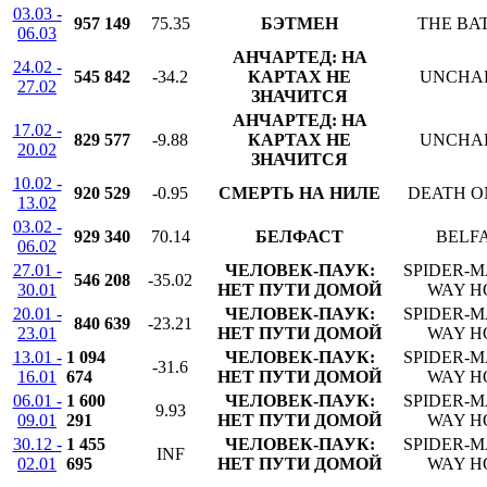
03.03 -
957 149
75.35
БЭТМЕН
THE BA
06.03
АНЧАРТЕД: НА
24.02 -
545 842
-34.2
КАРТАХ НЕ
UNCHA
27.02
ЗНАЧИТСЯ
АНЧАРТЕД: НА
17.02 -
829 577
-9.88
КАРТАХ НЕ
UNCHA
20.02
ЗНАЧИТСЯ
10.02 -
920 529
-0.95
СМЕРТЬ НА НИЛЕ
DEATH O
13.02
03.02 -
929 340
70.14
БЕЛФАСТ
BELF
06.02
27.01 -
ЧЕЛОВЕК-ПАУК:
SPIDER-M
546 208
-35.02
30.01
НЕТ ПУТИ ДОМОЙ
WAY H
20.01 -
ЧЕЛОВЕК-ПАУК:
SPIDER-M
840 639
-23.21
23.01
НЕТ ПУТИ ДОМОЙ
WAY H
13.01 -
1 094
ЧЕЛОВЕК-ПАУК:
SPIDER-M
-31.6
16.01
674
НЕТ ПУТИ ДОМОЙ
WAY H
06.01 -
1 600
ЧЕЛОВЕК-ПАУК:
SPIDER-M
9.93
09.01
291
НЕТ ПУТИ ДОМОЙ
WAY H
30.12 -
1 455
ЧЕЛОВЕК-ПАУК:
SPIDER-M
INF
02.01
695
НЕТ ПУТИ ДОМОЙ
WAY H