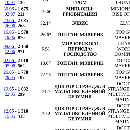
10.07
136
ГРОМ
THUN
30.06 -
1 675
МИНЬОНЫ:
MINIONS
-19.66
03.07
211
ГРЮВИТАЦИЯ
RISE O
23.06 -
2 085
32.14
ЭЛВИС
ELV
26.06
268
16.06 -
1 578
TOP G
-26.63
ТОП ГАН: МЭВЕРИК
19.06
076
MAVER
МИР ЮРСКОГО
JURAS
09.06 -
2 150
6.98
ПЕРИОДА:
WORL
12.06
971
ГОСПОДСТВО
DOMIN
02.06 -
2 010
TOP G
13.07
ТОП ГАН: МЭВЕРИК
05.06
562
MAVER
26.05 -
1 778
TOP G
72.25
ТОП ГАН: МЭВЕРИК
29.05
107
MAVER
DOCT
ДОКТОР СТРЭНДЖ: В
19.05 -
1 032
STRANGE 
-21.7
МУЛЬТИВСЕЛЕННОЙ
22.05
299
MULTIVE
БЕЗУМИЯ
MADN
DOCT
ДОКТОР СТРЭНДЖ: В
12.05 -
1 318
STRANGE 
-39.2
МУЛЬТИВСЕЛЕННОЙ
15.05
418
MULTIVE
БЕЗУМИЯ
MADN
DOCT