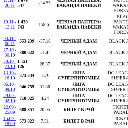
17.11 -
1 079
ЧЁРНАЯ ПАНТЕРА:
PANTH
-24.55
20.11
547
ВАКАНДА НАВЕКИ
WAKA
FORE
BLA
10.11 -
1 430
ЧЁРНАЯ ПАНТЕРА:
PANTH
158.61
13.11
743
ВАКАНДА НАВЕКИ
WAKA
FORE
03.11 -
553 239
-37.18
ЧЁРНЫЙ АДАМ
BLACK 
06.11
27.10 -
880 622
-21.45
ЧЁРНЫЙ АДАМ
BLACK 
30.10
20.10 -
1 121
28.37
ЧЁРНЫЙ АДАМ
BLACK 
23.10
126
13.10 -
ЛИГА
DC LEAG
873 334
-7.76
16.10
СУПЕРПИТОМЦЫ
SUPER-
06.10 -
ЛИГА
DC LEAG
946 755
31.86
09.10
СУПЕРПИТОМЦЫ
SUPER-
29.09 -
ЛИГА
DC LEAG
718 025
4.24
02.10
СУПЕРПИТОМЦЫ
SUPER-
22.09 -
TICKE
688 851
20.05
БИЛЕТ В РАЙ
25.09
PARAD
15.09 -
TICKE
573 822
7.31
БИЛЕТ В РАЙ
18.09
PARAD