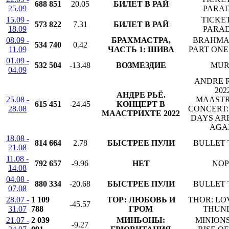
688 851
20.05
БИЛЕТ В РАЙ
25.09
PARAD
15.09 -
TICKE
573 822
7.31
БИЛЕТ В РАЙ
18.09
PARAD
08.09 -
БРАХМАСТРА,
BRAHMA
534 740
0.42
11.09
ЧАСТЬ 1: ШИВА
PART ONE
01.09 -
532 504
-13.48
ВОЗМЕЗДИЕ
MU
04.09
ANDRE R
202
АНДРЕ РЬЁ.
25.08 -
MAASTR
615 451
-24.45
КОНЦЕРТ В
28.08
CONCERT:
МААСТРИХТЕ 2022
DAYS AR
AGA
18.08 -
814 664
2.78
БЫСТРЕЕ ПУЛИ
BULLET 
21.08
11.08 -
792 657
-9.96
НЕТ
NOP
14.08
04.08 -
880 334
-20.68
БЫСТРЕЕ ПУЛИ
BULLET 
07.08
28.07 -
1 109
ТОР: ЛЮБОВЬ И
THOR: LO
-45.57
31.07
788
ГРОМ
THUN
21.07 -
2 039
МИНЬОНЫ:
MINIONS
-9.27