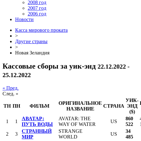
2008 год
2007 год
2006 год
Новости
Касса мирового проката
>
Другие страны
>
Новая Зеландия
Кассовые сборы за уик-энд
22.12.2022 -
25.12.2022
« Пред.
След. »
УИК-
ОРИГИНАЛЬНОЕ
ТН
ПН
ФИЛЬМ
СТРАНА
ЭНД
НАЗВАНИЕ
($)
АВАТАР:
AVATAR: THE
860
1
1
US
ПУТЬ ВОДЫ
WAY OF WATER
522
СТРАННЫЙ
STRANGE
34
2
3
US
МИР
WORLD
485