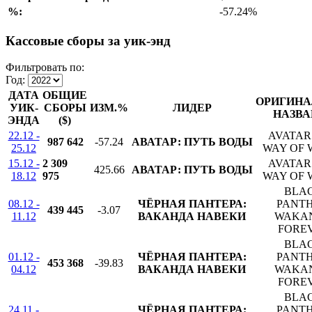
%:
-57.24%
Кассовые сборы за уик-энд
Фильтровать по:
Год:
ДАТА
ОБЩИЕ
ОРИГИНА
УИК-
СБОРЫ
ИЗМ.%
ЛИДЕР
НАЗВА
ЭНДА
($)
22.12 -
AVATAR
987 642
-57.24
АВАТАР: ПУТЬ ВОДЫ
25.12
WAY OF 
15.12 -
2 309
AVATAR
425.66
АВАТАР: ПУТЬ ВОДЫ
18.12
975
WAY OF 
BLA
08.12 -
ЧЁРНАЯ ПАНТЕРА:
PANTH
439 445
-3.07
11.12
ВАКАНДА НАВЕКИ
WAKA
FORE
BLA
01.12 -
ЧЁРНАЯ ПАНТЕРА:
PANTH
453 368
-39.83
04.12
ВАКАНДА НАВЕКИ
WAKA
FORE
BLA
24.11 -
ЧЁРНАЯ ПАНТЕРА:
PANTH