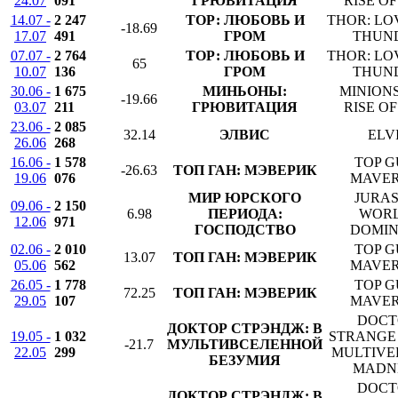
24.07
091
ГРЮВИТАЦИЯ
RISE O
14.07 -
2 247
ТОР: ЛЮБОВЬ И
THOR: LO
-18.69
17.07
491
ГРОМ
THUN
07.07 -
2 764
ТОР: ЛЮБОВЬ И
THOR: LO
65
10.07
136
ГРОМ
THUN
30.06 -
1 675
МИНЬОНЫ:
MINIONS
-19.66
03.07
211
ГРЮВИТАЦИЯ
RISE O
23.06 -
2 085
32.14
ЭЛВИС
ELV
26.06
268
16.06 -
1 578
TOP G
-26.63
ТОП ГАН: МЭВЕРИК
19.06
076
MAVER
МИР ЮРСКОГО
JURAS
09.06 -
2 150
6.98
ПЕРИОДА:
WORL
12.06
971
ГОСПОДСТВО
DOMIN
02.06 -
2 010
TOP G
13.07
ТОП ГАН: МЭВЕРИК
05.06
562
MAVER
26.05 -
1 778
TOP G
72.25
ТОП ГАН: МЭВЕРИК
29.05
107
MAVER
DOCT
ДОКТОР СТРЭНДЖ: В
19.05 -
1 032
STRANGE 
-21.7
МУЛЬТИВСЕЛЕННОЙ
22.05
299
MULTIVE
БЕЗУМИЯ
MADN
DOCT
ДОКТОР СТРЭНДЖ: В