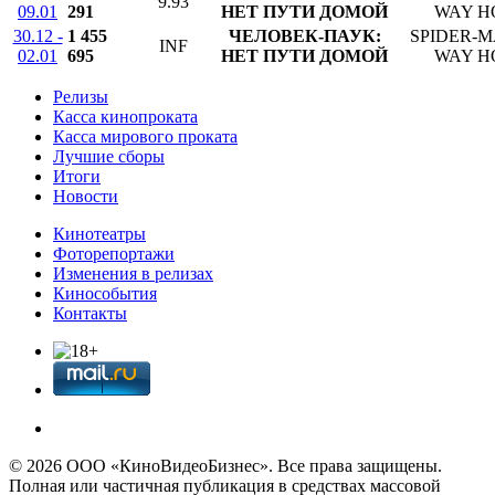
9.93
09.01
291
НЕТ ПУТИ ДОМОЙ
WAY H
30.12 -
1 455
ЧЕЛОВЕК-ПАУК:
SPIDER-M
INF
02.01
695
НЕТ ПУТИ ДОМОЙ
WAY H
Релизы
Касса кинопроката
Касса мирового проката
Лучшие сборы
Итоги
Новости
Кинотеатры
Фоторепортажи
Изменения в релизах
Кинособытия
Контакты
© 2026 OOО «КиноВидеоБизнес». Все права защищены.
Полная или частичная публикация в средствах массовой