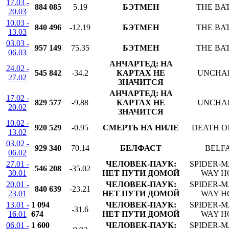
17.03 -
884 085
5.19
БЭТМЕН
THE BA
20.03
10.03 -
840 496
-12.19
БЭТМЕН
THE BA
13.03
03.03 -
957 149
75.35
БЭТМЕН
THE BA
06.03
АНЧАРТЕД: НА
24.02 -
545 842
-34.2
КАРТАХ НЕ
UNCHA
27.02
ЗНАЧИТСЯ
АНЧАРТЕД: НА
17.02 -
829 577
-9.88
КАРТАХ НЕ
UNCHA
20.02
ЗНАЧИТСЯ
10.02 -
920 529
-0.95
СМЕРТЬ НА НИЛЕ
DEATH O
13.02
03.02 -
929 340
70.14
БЕЛФАСТ
BELF
06.02
27.01 -
ЧЕЛОВЕК-ПАУК:
SPIDER-M
546 208
-35.02
30.01
НЕТ ПУТИ ДОМОЙ
WAY H
20.01 -
ЧЕЛОВЕК-ПАУК:
SPIDER-M
840 639
-23.21
23.01
НЕТ ПУТИ ДОМОЙ
WAY H
13.01 -
1 094
ЧЕЛОВЕК-ПАУК:
SPIDER-M
-31.6
16.01
674
НЕТ ПУТИ ДОМОЙ
WAY H
06.01 -
1 600
ЧЕЛОВЕК-ПАУК:
SPIDER-M