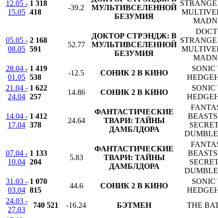
12.05 -
1 318
STRANGE 
-39.2
МУЛЬТИВСЕЛЕННОЙ
15.05
418
MULTIVE
БЕЗУМИЯ
MADN
DOCT
ДОКТОР СТРЭНДЖ: В
05.05 -
2 168
STRANGE 
52.77
МУЛЬТИВСЕЛЕННОЙ
08.05
591
MULTIVE
БЕЗУМИЯ
MADN
28.04 -
1 419
SONIC
-12.5
СОНИК 2 В КИНО
01.05
538
HEDGEH
21.04 -
1 622
SONIC
14.86
СОНИК 2 В КИНО
24.04
257
HEDGEH
FANTA
ФАНТАСТИЧЕСКИЕ
14.04 -
1 412
BEASTS
24.64
ТВАРИ: ТАЙНЫ
17.04
378
SECRET
ДАМБЛДОРА
DUMBLE
FANTA
ФАНТАСТИЧЕСКИЕ
07.04 -
1 133
BEASTS
5.83
ТВАРИ: ТАЙНЫ
10.04
204
SECRET
ДАМБЛДОРА
DUMBLE
31.03 -
1 070
SONIC
44.6
СОНИК 2 В КИНО
03.04
815
HEDGEH
24.03 -
740 521
-16.24
БЭТМЕН
THE BA
27.03