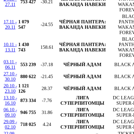
753 427
-30.21
27.11
ВАКАНДА НАВЕКИ
WAKA
FORE
BLA
17.11 -
1 079
ЧЁРНАЯ ПАНТЕРА:
PANTH
-24.55
20.11
547
ВАКАНДА НАВЕКИ
WAKA
FORE
BLA
10.11 -
1 430
ЧЁРНАЯ ПАНТЕРА:
PANTH
158.61
13.11
743
ВАКАНДА НАВЕКИ
WAKA
FORE
03.11 -
553 239
-37.18
ЧЁРНЫЙ АДАМ
BLACK 
06.11
27.10 -
880 622
-21.45
ЧЁРНЫЙ АДАМ
BLACK 
30.10
20.10 -
1 121
28.37
ЧЁРНЫЙ АДАМ
BLACK 
23.10
126
13.10 -
ЛИГА
DC LEAG
873 334
-7.76
16.10
СУПЕРПИТОМЦЫ
SUPER-
06.10 -
ЛИГА
DC LEAG
946 755
31.86
09.10
СУПЕРПИТОМЦЫ
SUPER-
29.09 -
ЛИГА
DC LEAG
718 025
4.24
02.10
СУПЕРПИТОМЦЫ
SUPER-
22.09 -
TICKE