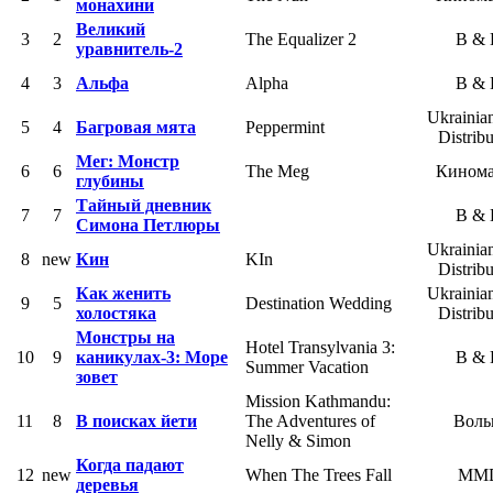
монахини
Великий
3
2
The Equalizer 2
B &
уравнитель-2
4
3
Альфа
Alpha
B &
Ukrainia
5
4
Багровая мята
Peppermint
Distribu
Мег: Монстр
6
6
The Meg
Кином
глубины
Тайный дневник
7
7
B &
Симона Петлюры
Ukrainia
8
new
Кин
KIn
Distribu
Как женить
Ukrainia
9
5
Destination Wedding
холостяка
Distribu
Монстры на
Hotel Transylvania 3:
10
9
каникулах-3: Море
B &
Summer Vacation
зовет
Mission Kathmandu:
11
8
В поисках йети
The Adventures of
Воль
Nelly & Simon
Когда падают
12
new
When The Trees Fall
MM
деревья