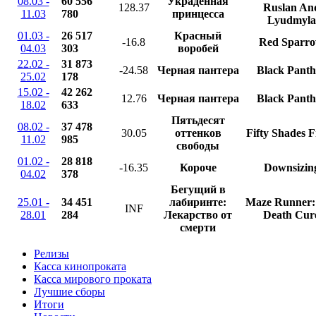
08.03 -
60 556
Украденная
128.37
Ruslan An
11.03
780
принцесса
Lyudmyla
01.03 -
26 517
Красный
-16.8
Red Sparr
04.03
303
воробей
22.02 -
31 873
-24.58
Черная пантера
Black Panth
25.02
178
15.02 -
42 262
12.76
Черная пантера
Black Panth
18.02
633
Пятьдесят
08.02 -
37 478
30.05
оттенков
Fifty Shades 
11.02
985
свободы
01.02 -
28 818
-16.35
Короче
Downsizin
04.02
378
Бегущий в
25.01 -
34 451
лабиринте:
Maze Runner:
INF
28.01
284
Лекарство от
Death Cur
смерти
Релизы
Касса кинопроката
Касса мирового проката
Лучшие сборы
Итоги