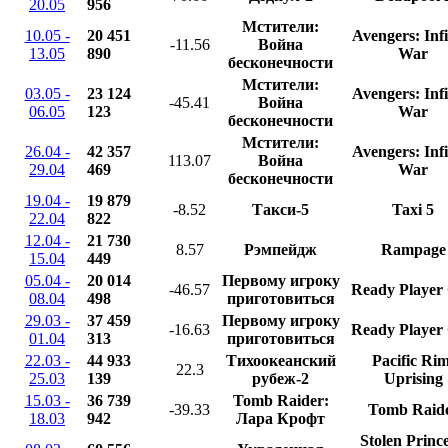
20.05
956
Мстители:
10.05 -
20 451
Avengers: Infi
-11.56
Война
13.05
890
War
бесконечности
Мстители:
03.05 -
23 124
Avengers: Infi
-45.41
Война
06.05
123
War
бесконечности
Мстители:
26.04 -
42 357
Avengers: Infi
113.07
Война
29.04
469
War
бесконечности
19.04 -
19 879
-8.52
Такси-5
Taxi 5
22.04
822
12.04 -
21 730
8.57
Рэмпейдж
Rampage
15.04
449
05.04 -
20 014
Первому игроку
-46.57
Ready Player
08.04
498
приготовиться
29.03 -
37 459
Первому игроку
-16.63
Ready Player
01.04
313
приготовиться
22.03 -
44 933
Тихоокеанский
Pacific Rim
22.3
25.03
139
рубеж-2
Uprising
15.03 -
36 739
Tomb Raider:
-39.33
Tomb Raid
18.03
942
Лара Крофт
Stolen Prince