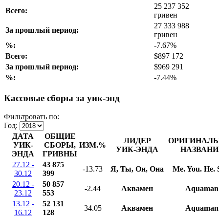
25 237 352
Всего:
гривен
27 333 988
За прошлый период:
гривен
%:
-7.67%
Всего:
$897 172
За прошлый период:
$969 291
%:
-7.44%
Кассовые сборы за уик-энд
Фильтровать по:
Год:
ДАТА
ОБЩИЕ
ЛИДЕР
ОРИГИНАЛЬ
УИК-
СБОРЫ,
ИЗМ.%
УИК-ЭНДА
НАЗВАНИ
ЭНДА
ГРИВНЫ
27.12 -
43 875
-13.73
Я, Ты, Он, Она
Me. You. He. 
30.12
399
20.12 -
50 857
-2.44
Аквамен
Aquaman
23.12
553
13.12 -
52 131
34.05
Аквамен
Aquaman
16.12
128