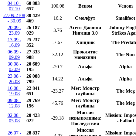
04.10 -
60 883
100.08
Веном
Venom
07.10
657
27.09.2108
30 429
16.2
Смолфут
Smallfoot
- 30.09
469
20.09 -
26 187
Агент Джонни
Johnny Engl
3.76
23.09
029
Инглиш 3.0
Strikes Aga
13.09 -
25 237
-7.67
Хищник
The Predat
16.09
352
06.09 -
27 333
Проклятие
32.12
The Nun
09.09
988
монахини
30.08 -
20 689
-20.7
Альфа
Alpha
02.09
195
23.08 -
26 088
14.22
Альфа
Alpha
26.08
799
16.08 -
22 841
Мег: Монстр
-23.27
The Meg
19.08
651
глубины
09.08 -
29 769
Мег: Монстр
45.76
The Meg
12.08
156
глубины
Миссия
02.08 -
20 423
Mission: Impos
-29.18
невыполнима:
05.08
022
- Fallout
Последствия
Миссия
26.07 -
28 837
Mission: Impos
-4.07
невыполнима: