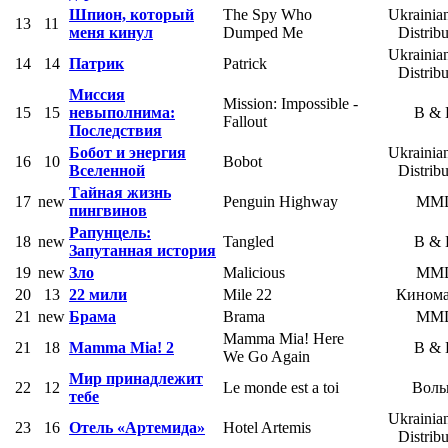
Шпион, который
The Spy Who
Ukrainia
13
11
меня кинул
Dumped Me
Distribu
Ukrainia
14
14
Патрик
Patrick
Distribu
Миссия
Mission: Impossible -
15
15
невыполнима:
B &
Fallout
Последствия
Бобот и энергия
Ukrainia
16
10
Bobot
Вселенной
Distribu
Тайная жизнь
17
new
Penguin Highway
MM
пингвинов
Рапунцель:
18
new
Tangled
B &
Запутанная история
19
new
Зло
Malicious
MM
20
13
22 мили
Mile 22
Кином
21
new
Брама
Brama
MM
Mamma Mia! Here
21
18
Mamma Mia! 2
B &
We Go Again
Мир принадлежит
22
12
Le monde est a toi
Воль
тебе
Ukrainia
23
16
Отель «Артемида»
Hotel Artemis
Distribu