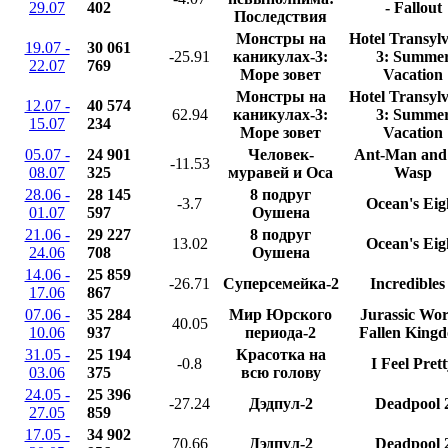
29.07
402
- Fallout
Последствия
Монстры на
Hotel Transyl
19.07 -
30 061
-25.91
каникулах-3:
3: Summe
22.07
769
Море зовет
Vacation
Монстры на
Hotel Transyl
12.07 -
40 574
62.94
каникулах-3:
3: Summe
15.07
234
Море зовет
Vacation
05.07 -
24 901
Человек-
Ant-Man and
-11.53
08.07
325
муравей и Оса
Wasp
28.06 -
28 145
8 подруг
-3.7
Ocean's Eig
01.07
597
Оушена
21.06 -
29 227
8 подруг
13.02
Ocean's Eig
24.06
708
Оушена
14.06 -
25 859
-26.71
Суперсемейка-2
Incredibles
17.06
867
07.06 -
35 284
Мир Юрского
Jurassic Wor
40.05
10.06
937
периода-2
Fallen King
31.05 -
25 194
Красотка на
-0.8
I Feel Pret
03.06
375
всю голову
24.05 -
25 396
-27.24
Дэдпул-2
Deadpool 
27.05
859
17.05 -
34 902
70.66
Дэдпул-2
Deadpool 