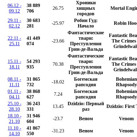
Хроники
06.12 -
38 889
26.75
хищных
Mortal Engi
09.12
706
городов
29.11 -
30 683
Робин Гуд:
-25.97
Robin Hoo
02.12
281
Начало
Фантастические
Fantastic Bea
22.11 -
41 449
твари:
-23.66
The Crimes 
25.11
074
Преступления
Grindelwal
Грин-де-Вальда
Фантастические
Fantastic Bea
15.11 -
54 293
твари:
70.38
The Crimes 
18.11
935
Преступления
Grindelwal
Грин-де-Вальда
08.11 -
31 865
Богемская
Bohemian
-18.02
11.11
732
рапсодия
Rhapsody
01.11 -
38 868
Богемская
Bohemian
7.24
04.11
627
рапсодия
Rhapsody
25.10 -
36 243
Dzidzio: Первый
13.45
Dzidzio: First
28.10
331
раз
18.10 -
31 946
-23.7
Веном
Venom
21.10
604
11.10 -
41 867
-31.23
Веном
Venom
14.10
550