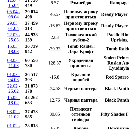
12.04 -
21 730
8.57
Рэмпейдж
Rampage
15.04
449
05.04 -
20 014
Первому игроку
-46.57
Ready Player
08.04
498
приготовиться
29.03 -
37 459
Первому игроку
-16.63
Ready Player
01.04
313
приготовиться
22.03 -
44 933
Тихоокеанский
Pacific Rim
22.3
25.03
139
рубеж-2
Uprising
15.03 -
36 739
Tomb Raider:
-39.33
Tomb Raid
18.03
942
Лара Крофт
Stolen Prince
08.03 -
60 556
Украденная
128.37
Ruslan An
11.03
780
принцесса
Lyudmyla
01.03 -
26 517
Красный
-16.8
Red Sparr
04.03
303
воробей
22.02 -
31 873
-24.58
Черная пантера
Black Panth
25.02
178
15.02 -
42 262
12.76
Черная пантера
Black Panth
18.02
633
Пятьдесят
08.02 -
37 478
30.05
оттенков
Fifty Shades 
11.02
985
свободы
01.02 -
28 818
-16.35
Короче
Downsizin