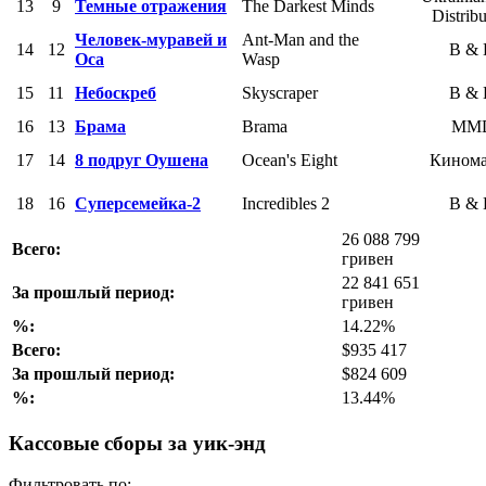
13
9
Темные отражения
The Darkest Minds
Distribu
Человек-муравей и
Ant-Man and the
14
12
B &
Оса
Wasp
15
11
Небоскреб
Skyscraper
B &
16
13
Брама
Brama
MM
17
14
8 подруг Оушена
Ocean's Eight
Кином
18
16
Суперсемейка-2
Incredibles 2
B &
26 088 799
Всего:
гривен
22 841 651
За прошлый период:
гривен
%:
14.22%
Всего:
$935 417
За прошлый период:
$824 609
%:
13.44%
Кассовые сборы за уик-энд
Фильтровать по: