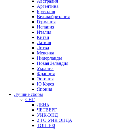
Австралия
Аргентина
Бразилия
Великобритания
Германия
Испания
Италия
Китай
Латвия
Литва
Мексика
Нидерланды
Новая Зеландия
Украина
Франция
Эстония
Ю.Корея
Япония
Лучшие сборы
СНГ
ДЕНЬ
ЧЕТВЕРГ
УИК-ЭНД
2-ГО УИК-ЭНДА
ТОП-100