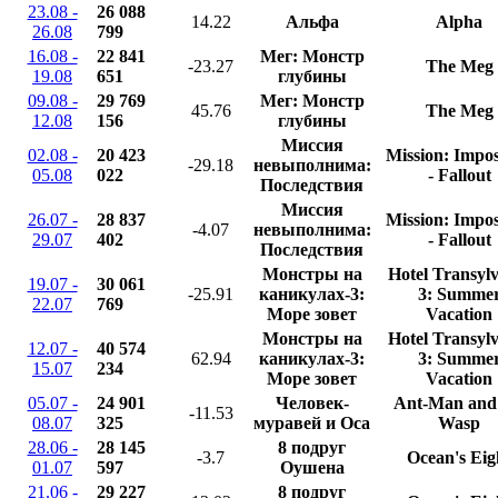
23.08 -
26 088
14.22
Альфа
Alpha
26.08
799
16.08 -
22 841
Мег: Монстр
-23.27
The Meg
19.08
651
глубины
09.08 -
29 769
Мег: Монстр
45.76
The Meg
12.08
156
глубины
Миссия
02.08 -
20 423
Mission: Impos
-29.18
невыполнима:
05.08
022
- Fallout
Последствия
Миссия
26.07 -
28 837
Mission: Impos
-4.07
невыполнима:
29.07
402
- Fallout
Последствия
Монстры на
Hotel Transyl
19.07 -
30 061
-25.91
каникулах-3:
3: Summe
22.07
769
Море зовет
Vacation
Монстры на
Hotel Transyl
12.07 -
40 574
62.94
каникулах-3:
3: Summe
15.07
234
Море зовет
Vacation
05.07 -
24 901
Человек-
Ant-Man and
-11.53
08.07
325
муравей и Оса
Wasp
28.06 -
28 145
8 подруг
-3.7
Ocean's Eig
01.07
597
Оушена
21.06 -
29 227
8 подруг