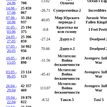
13.02
Ocean's Eig
24.06
708
Оушена
14.06 -
25 859
-26.71
Суперсемейка-2
Incredibles
17.06
867
07.06 -
35 284
Мир Юрского
Jurassic Wor
40.05
10.06
937
периода-2
Fallen King
31.05 -
25 194
Красотка на
-0.8
I Feel Pret
03.06
375
всю голову
24.05 -
25 396
-27.24
Дэдпул-2
Deadpool 
27.05
859
17.05 -
34 902
70.66
Дэдпул-2
Deadpool 
20.05
956
Мстители:
10.05 -
20 451
Avengers: Infi
-11.56
Война
13.05
890
War
бесконечности
Мстители:
03.05 -
23 124
Avengers: Infi
-45.41
Война
06.05
123
War
бесконечности
Мстители:
26.04 -
42 357
Avengers: Infi
113.07
Война
29.04
469
War
бесконечности
19.04 -
19 879
-8.52
Такси-5
Taxi 5
22.04
822