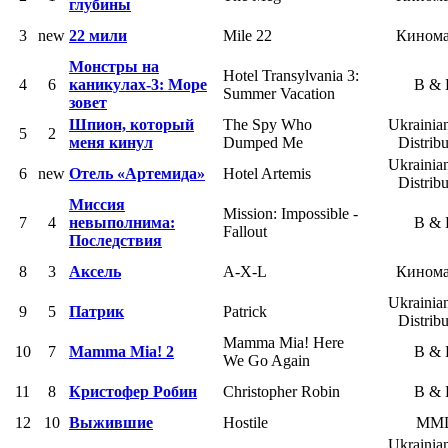
глубины
3
new
22 мили
Mile 22
Кином
Монстры на
Hotel Transylvania 3:
4
6
каникулах-3: Море
B &
Summer Vacation
зовет
Шпион, который
The Spy Who
Ukrainia
5
2
меня кинул
Dumped Me
Distribu
Ukrainia
6
new
Отель «Артемида»
Hotel Artemis
Distribu
Миссия
Mission: Impossible -
7
4
невыполнима:
B &
Fallout
Последствия
8
3
Аксель
A-X-L
Кином
Ukrainia
9
5
Патрик
Patrick
Distribu
Mamma Mia! Here
10
7
Mamma Mia! 2
B &
We Go Again
11
8
Кристофер Робин
Christopher Robin
B &
12
10
Выжившие
Hostile
MM
Ukrainia