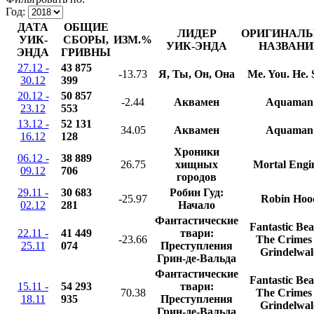
Год:
ДАТА
ОБЩИЕ
ЛИДЕР
ОРИГИНАЛЬ
УИК-
СБОРЫ,
ИЗМ.%
УИК-ЭНДА
НАЗВАНИ
ЭНДА
ГРИВНЫ
27.12 -
43 875
-13.73
Я, Ты, Он, Она
Me. You. He. 
30.12
399
20.12 -
50 857
-2.44
Аквамен
Aquaman
23.12
553
13.12 -
52 131
34.05
Аквамен
Aquaman
16.12
128
Хроники
06.12 -
38 889
26.75
хищных
Mortal Engi
09.12
706
городов
29.11 -
30 683
Робин Гуд:
-25.97
Robin Hoo
02.12
281
Начало
Фантастические
Fantastic Bea
22.11 -
41 449
твари:
-23.66
The Crimes 
25.11
074
Преступления
Grindelwal
Грин-де-Вальда
Фантастические
Fantastic Bea
15.11 -
54 293
твари:
70.38
The Crimes 
18.11
935
Преступления
Grindelwal
Грин-де-Вальда