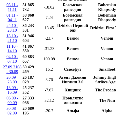
08.11 -
31 865
Богемская
Bohemian
-18.02
11.11
732
рапсодия
Rhapsody
01.11 -
38 868
Богемская
Bohemian
7.24
04.11
627
рапсодия
Rhapsody
25.10 -
36 243
Dzidzio: Первый
13.45
Dzidzio: First
28.10
331
раз
18.10 -
31 946
-23.7
Веном
Venom
21.10
604
11.10 -
41 867
-31.23
Веном
Venom
14.10
550
04.10 -
60 883
100.08
Веном
Venom
07.10
657
27.09.2108
30 429
16.2
Смолфут
Smallfoot
- 30.09
469
20.09 -
26 187
Агент Джонни
Johnny Engl
3.76
23.09
029
Инглиш 3.0
Strikes Aga
13.09 -
25 237
-7.67
Хищник
The Predat
16.09
352
06.09 -
27 333
Проклятие
32.12
The Nun
09.09
988
монахини
30.08 -
20 689
-20.7
Альфа
Alpha
02.09
195