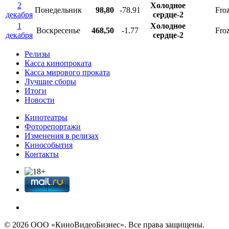
2
Холодное
Понедельник
98,80
-78.91
Froz
декабря
сердце-2
1
Холодное
Воскресенье
468,50
-1.77
Froz
декабря
сердце-2
Релизы
Касса кинопроката
Касса мирового проката
Лучшие сборы
Итоги
Новости
Кинотеатры
Фоторепортажи
Изменения в релизах
Кинособытия
Контакты
© 2026 OOО «КиноВидеоБизнес». Все права защищены.