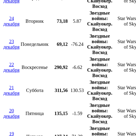
декабря
Скайуокер.
of Sk
Восход
Звездные
24
войны:
Star Wars
Вторник
73,18
5.87
декабря
Скайуокер.
of Sk
Восход
Звездные
23
войны:
Star Wars
Понедельник
69,12
-76.24
декабря
Скайуокер.
of Sk
Восход
Звездные
22
войны:
Star Wars
Воскресенье
290,92
-6.62
декабря
Скайуокер.
of Sk
Восход
Звездные
21
войны:
Star Wars
Суббота
311,56
130.53
декабря
Скайуокер.
of Sk
Восход
Звездные
20
войны:
Star Wars
Пятница
135,15
-1.59
декабря
Скайуокер.
of Sk
Восход
Звездные
19
войны:
Star Wars