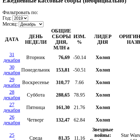
Ежедневные кассовые сборы (неофициально)
Фильтровать по:
Год:
Месяц:
ОБЩИЕ
ДЕНЬ
СБОРЫ
ИЗМ.
ЛИДЕР
ОРИГИ
ДАТА
НЕДЕЛИ
ДНЯ,
%
ДНЯ
НАЗ
МЛН
a
31
Вторник
76,69
-50.14
Холоп
декабря
30
Понедельник
153,81
-50.51
Холоп
декабря
29
Воскресенье
310,77
7.66
Холоп
декабря
28
Суббота
288,65
78.95
Холоп
декабря
27
Пятница
161,30
21.76
Холоп
декабря
26
Четверг
132,47
62.84
Холоп
декабря
Звездные
25
войны:
Star Wars
Среда
81,35
11.16