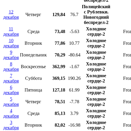
беспредел-2
Полицейский
12
с Рублевки.
Четверг
129,84
76.7
декабря
Новогодний
беспредел-2
11
Холодное
Среда
73,48
-5.63
Froz
декабря
сердце-2
10
Холодное
Вторник
77,86
10.77
Froz
декабря
сердце-2
9
Холодное
Понедельник
70,29
-80.64
Froz
декабря
сердце-2
8
Холодное
Воскресенье
362,99
-1.67
Froz
декабря
сердце-2
7
Холодное
Суббота
369,15
190.26
Froz
декабря
сердце-2
6
Холодное
Пятница
127,18
61.99
Froz
декабря
сердце-2
5
Холодное
Четверг
78,51
-7.78
Froz
декабря
сердце-2
4
Холодное
Среда
85,13
3.79
Froz
декабря
сердце-2
3
Холодное
Вторник
82,02
-16.98
Froz
декабря
сердце-2