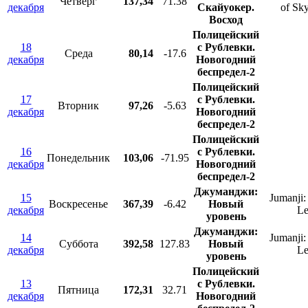
Четверг
137,34
71.38
декабря
Скайуокер.
of Sk
Восход
Полицейский
18
с Рублевки.
Среда
80,14
-17.6
декабря
Новогодний
беспредел-2
Полицейский
17
с Рублевки.
Вторник
97,26
-5.63
декабря
Новогодний
беспредел-2
Полицейский
16
с Рублевки.
Понедельник
103,06
-71.95
декабря
Новогодний
беспредел-2
Джуманджи:
15
Jumanji:
Воскресенье
367,39
-6.42
Новый
декабря
Le
уровень
Джуманджи:
14
Jumanji:
Суббота
392,58
127.83
Новый
декабря
Le
уровень
Полицейский
13
с Рублевки.
Пятница
172,31
32.71
декабря
Новогодний