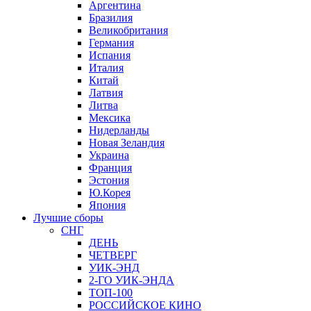
Аргентина
Бразилия
Великобритания
Германия
Испания
Италия
Китай
Латвия
Литва
Мексика
Нидерланды
Новая Зеландия
Украина
Франция
Эстония
Ю.Корея
Япония
Лучшие сборы
СНГ
ДЕНЬ
ЧЕТВЕРГ
УИК-ЭНД
2-ГО УИК-ЭНДА
ТОП-100
РОССИЙСКОЕ КИНО