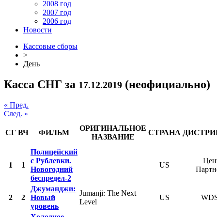
2008 год
2007 год
2006 год
Новости
Кассовые сборы
>
День
Касса СНГ за
(неофициально)
17.12.2019
« Пред.
След. »
ОРИГИНАЛЬНОЕ
СГ
ВЧ
ФИЛЬМ
СТРАНА
ДИСТРИ
НАЗВАНИЕ
Полицейский
с Рублевки.
Цен
1
1
US
Новогодний
Партн
беспредел-2
Джуманджи:
Jumanji: The Next
2
2
Новый
US
WDS
Level
уровень
Холодное