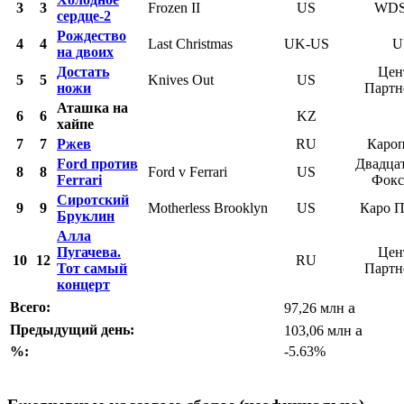
3
3
Frozen II
US
WDS
сердце-2
Рождество
4
4
Last Christmas
UK-US
U
на двоих
Достать
Цен
5
5
Knives Out
US
ножи
Партн
Аташка на
6
6
KZ
хайпе
7
7
Ржев
RU
Кароп
Ford против
Двадца
8
8
Ford v Ferrari
US
Ferrari
Фокс
Сиротский
9
9
Motherless Brooklyn
US
Каро П
Бруклин
Алла
Пугачева.
Цен
10
12
RU
Тот самый
Партн
концерт
a
Всего:
97,26 млн
a
Предыдущий день:
103,06 млн
%:
-5.63%