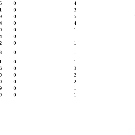
5
0
4
1
0
3
9
0
5
4
0
4
0
0
1
4
0
1
2
0
1
3
0
1
1
0
1
6
0
3
0
0
2
0
0
2
9
0
1
9
0
1