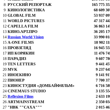
8
РУССКИЙ РЕПОРТАЖ
165 775 35
9
КИНОЛОГИСТИКА
68 609 30
10
GLOBAL FILM
53 937 09
11
WORLD PICTURES
47 317 44
12
CAPELLA FILM
36 863 14
13
КИНО.АРТ.ПРО
36 205 17
14
Russian World Vision
33 990 01
15
A-ONE FILMS
18 902 11
16
ПРОВЗГЛЯД
16 945 55
17
ИП КОРЯКИН
11 476 74
18
ПАРАДИЗ
9 607 78
19
TEN LETTERS
9 441 45
20
MVK
9 237 64
21
ИНОЕКИНО
9 141 91
22
ПИОНЕР
7 700 37
23
КИНОСТУДИЯ «ДОМБАЙФИЛЬМ»
6 716 58
24
CINEMAUS STUDIO
3 135 55
25
Reflexion Films
2 633 19
26
ARTMAINSTREAM
2 350 03
27
"НВК ""САХА"""
2 015 46