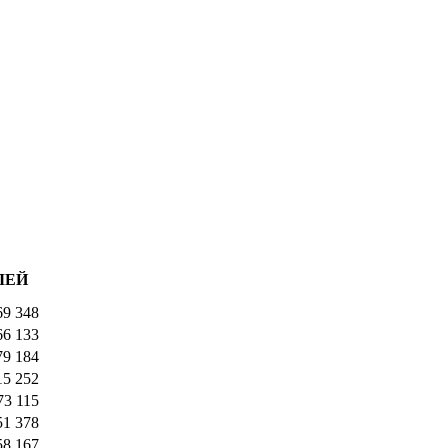
ЛЕЙ
69 348
66 133
79 184
15 252
73 115
51 378
58 167