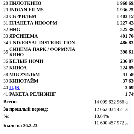
28
ПИЛОТКИНО
1 968 69
29
INDIAN FILMS
1 936 25
30
СБ ФИЛЬМ
1 403 15
31
ПЛАНЕТА ИНФОРМ
1 227 42
32
HHG
525 38
33
ЯРСИНЕМА
491 70
34
UNIVERSAL DISTRIBUTION
486 83
СИНЕМА ПАРК / ФОРМУЛА
35
398 61
КИНО
36
БЕЛЫЕ НОЧИ
236 87
37
КИНОА
224 85
38
МОСФИЛЬМ
41 58
39
КИНОТАЙМ
37 63
40
ЦДК
3 69
41
РАКЕТА РЕЛИЗИНГ
1 74
a
Всего:
14 009 632 966
a
За прошлый период:
12 662 034 421
%:
10.64%
11 600 457 972
a
Было на 26.2.23