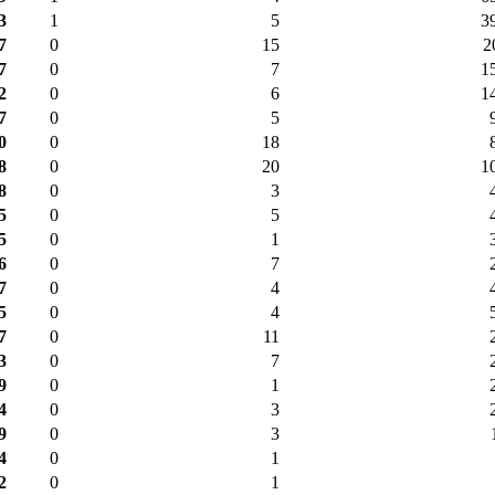
3
1
5
3
7
0
15
2
7
0
7
1
2
0
6
1
7
0
5
0
0
18
8
0
20
1
8
0
3
5
0
5
5
0
1
6
0
7
7
0
4
5
0
4
7
0
11
3
0
7
9
0
1
4
0
3
9
0
3
4
0
1
2
0
1