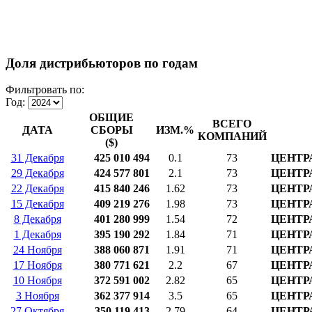
Доля дистрибьюторов по годам
Фильтровать по:
Год:
ОБЩИЕ
ВСЕГО
ДАТА
СБОРЫ
ИЗМ.%
КОМПАНИЙ
($)
31 Декабря
425 010 494
0.1
73
ЦЕНТР
29 Декабря
424 577 801
2.1
73
ЦЕНТР
22 Декабря
415 840 246
1.62
73
ЦЕНТР
15 Декабря
409 219 276
1.98
73
ЦЕНТР
8 Декабря
401 280 999
1.54
72
ЦЕНТР
1 Декабря
395 190 292
1.84
71
ЦЕНТР
24 Ноября
388 060 871
1.91
71
ЦЕНТР
17 Ноября
380 771 621
2.2
67
ЦЕНТР
10 Ноября
372 591 002
2.82
65
ЦЕНТР
3 Ноября
362 377 914
3.5
65
ЦЕНТР
27 Октября
350 119 413
2.79
64
ЦЕНТР