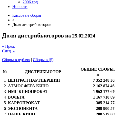
2006 год
Новости
Кассовые сборы
>
Доля дистрибьюторов
Доля дистрибьюторов
на 25.02.2024
« Пред.
След. »
Сборы в рублях
|
Сборы в ($)
ОБЩИЕ СБОРЫ,
№
ДИСТРИБЬЮТОР
a
1
ЦЕНТРАЛ ПАРТНЕРШИП
7 352 248 30
2
АТМОСФЕРА КИНО
2 162 874 46
3
НМГ КИНОПРОКАТ
1 962 177 67
4
ВОЛЬГА
1 167 710 89
5
КАРРОПРОКАТ
385 214 77
6
ЭКСПОНЕНТА
209 900 57
7
НАШЕ КИНО
208 519 86