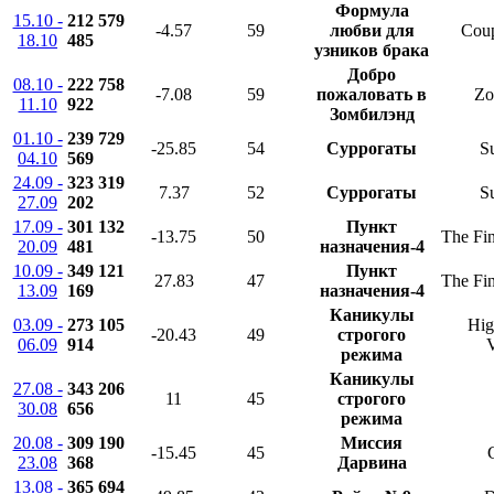
Формула
15.10 -
212 579
-4.57
59
любви для
Coup
18.10
485
узников брака
Добро
08.10 -
222 758
-7.08
59
пожаловать в
Zo
11.10
922
Зомбилэнд
01.10 -
239 729
-25.85
54
Суррогаты
Su
04.10
569
24.09 -
323 319
7.37
52
Суррогаты
Su
27.09
202
17.09 -
301 132
Пункт
-13.75
50
The Fin
20.09
481
назначения-4
10.09 -
349 121
Пункт
27.83
47
The Fin
13.09
169
назначения-4
Каникулы
03.09 -
273 105
Hig
-20.43
49
строгого
06.09
914
V
режима
Каникулы
27.08 -
343 206
11
45
строгого
30.08
656
режима
20.08 -
309 190
Миссия
-15.45
45
23.08
368
Дарвина
13.08 -
365 694