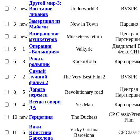
Другой мир-3:
2
new
Восстание
Underworld 3
BVSPR
ликанов
Замерзшая из
3
new
New in Town
Парадиз
Майами
Возвращение
Централ
4
new
Musketeers return
мушкетеров
Партнерши
Операция
Двадцатый 
5
1
Valkyrie
«Валькирия»
Фокс СН
Рок-н-
6
3
RocknRolla
Каро премь
рольщик
Самый
7
2
лучший
The Very Best Film 2
BVSPR
фильм-2
Дорога
Централ
8
5
Revolutionary road
перемен
Партнерши
Всегда говори
9
4
Yes Man
Каро премь
ДА
CP Classic/Pr
10
new
Герцогиня
The Duchess
Film
Вики
Vicky Cristina
11
6
Кристина
CP Classic
Barcelona
Барселона