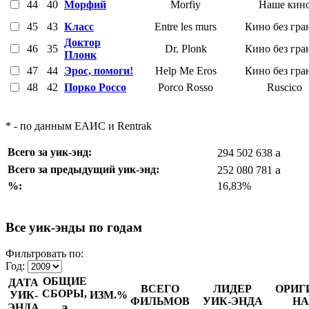
44
40
Морфий
Morfiy
Наше кин
45
43
Класс
Entre les murs
Кино без гра
Доктор
46
35
Dr. Plonk
Кино без гра
Плонк
47
44
Эрос, помоги!
Help Me Eros
Кино без гра
48
42
Порко Россо
Porco Rosso
Ruscico
* - по данным ЕАИС и Rentrak
a
Всего за уик-энд:
294 502 638
a
Всего за предыдущий уик-энд:
252 080 781
%:
16,83%
Все уик-энды по годам
Фильтровать по:
Год:
ОБЩИЕ
ДАТА
ВСЕГО
ЛИДЕР
ОРИГ
СБОРЫ,
УИК-
ИЗМ.%
ФИЛЬМОВ
УИК-ЭНДА
НА
a
ЭНДА