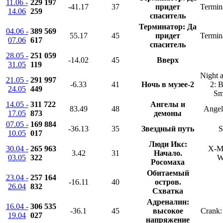
11.06 -
229 197
-41.17
37
придет
Termin
14.06
259
спаситель
Терминатор: Да
04.06 -
389 569
55.17
45
придет
Termin
07.06
617
спаситель
28.05 -
251 059
-14.02
45
Вверх
31.05
119
Night 
21.05 -
291 997
-6.33
41
Ночь в музее-2
2: B
24.05
449
Sm
14.05 -
311 722
Ангелы и
83.49
48
Ange
17.05
873
демоны
07.05 -
169 884
-36.13
35
Звездный путь
S
10.05
017
Люди Икс:
30.04 -
265 963
X-Me
3.42
31
Начало.
03.05
322
W
Росомаха
Обитаемый
23.04 -
257 164
-16.11
40
остров.
26.04
832
Схватка
Адреналин:
16.04 -
306 535
-36.1
45
высокое
Crank:
19.04
027
напряжение