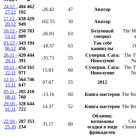
24.12 -
484 462
-26.42
47
Аватар
27.12
192
17.12 -
658 429
162.55
50
Аватар
20.12
949
10.12 -
250 783
Безумный
The M
-26.93
63
13.12
889
спецназ
03.12 -
343 194
Так себе
-18.37
63
O
06.12
456
каникулы
26.11 -
420 444
Сумерки. Сага:
The Tw
-35.73
55
29.11
391
Новолуние
N
19.11 -
654 161
Сумерки. Сага:
The Tw
15.83
60
22.11
971
Новолуние
N
12.11 -
564 746
97.87
55
2012
15.11
647
05.11 -
285 410
-13.16
60
Книга мастеров
The Bo
08.11
760
29.10 -
328 644
14.37
52
Книга мастеров
The Bo
01.11
722
Облачно,
22.10 -
287 353
возможны
Clo
35.17
60
25.10
234
осадки в виде
Chance
фрикаделек