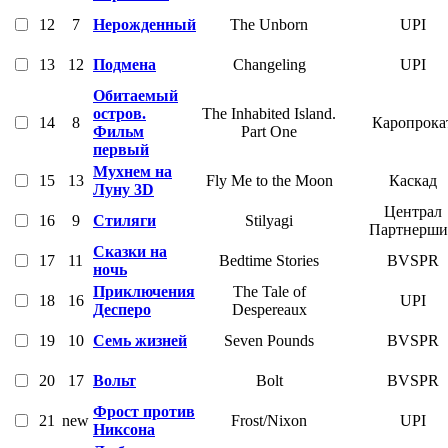
12
7
Нерожденный
The Unborn
UPI
13
12
Подмена
Changeling
UPI
Обитаемый
остров.
The Inhabited Island.
14
8
Каропрока
Фильм
Part One
первый
Мухнем на
15
13
Fly Me to the Moon
Каскад
Луну 3D
Централ
16
9
Стиляги
Stilyagi
Партнерши
Сказки на
17
11
Bedtime Stories
BVSPR
ночь
Приключения
The Tale of
18
16
UPI
Десперо
Despereaux
19
10
Семь жизней
Seven Pounds
BVSPR
20
17
Вольт
Bolt
BVSPR
Фрост против
21
new
Frost/Nixon
UPI
Никсона