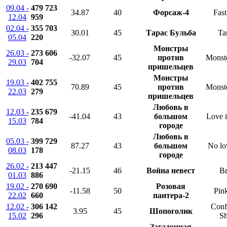
09.04 -
479 723
34.87
40
Форсаж-4
Fast
12.04
959
02.04 -
355 703
30.01
45
Тарас Бульба
Ta
05.04
220
Монстры
26.03 -
273 606
-32.07
45
против
Monste
29.03
704
пришельцев
Монстры
19.03 -
402 755
70.89
45
против
Monste
22.03
279
пришельцев
Любовь в
12.03 -
235 679
-41.04
43
большом
Love i
15.03
784
городе
Любовь в
05.03 -
399 729
87.27
43
большом
No lov
08.03
178
городе
26.02 -
213 447
-21.15
46
Война невест
Br
01.03
886
19.02 -
270 690
Розовая
-11.58
50
Pin
22.02
660
пантера-2
12.02 -
306 142
Conf
3.95
45
Шопоголик
15.02
296
Sh
Загадочная