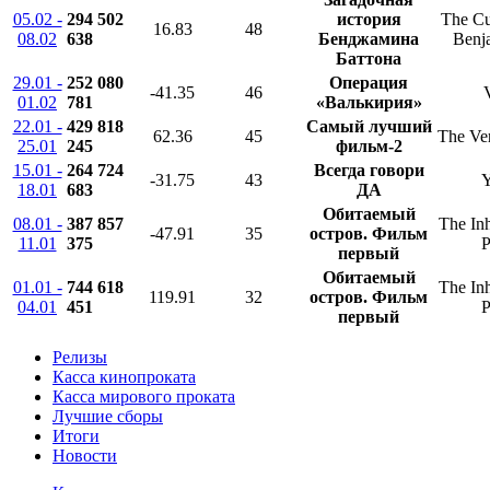
05.02 -
294 502
история
The Cu
16.83
48
08.02
638
Бенджамина
Benj
Баттона
29.01 -
252 080
Операция
-41.35
46
01.02
781
«Валькирия»
22.01 -
429 818
Самый лучший
62.36
45
The Ver
25.01
245
фильм-2
15.01 -
264 724
Всегда говори
-31.75
43
Y
18.01
683
ДА
Обитаемый
08.01 -
387 857
The Inh
-47.91
35
остров. Фильм
11.01
375
P
первый
Обитаемый
01.01 -
744 618
The Inh
119.91
32
остров. Фильм
04.01
451
P
первый
Релизы
Касса кинопроката
Касса мирового проката
Лучшие сборы
Итоги
Новости