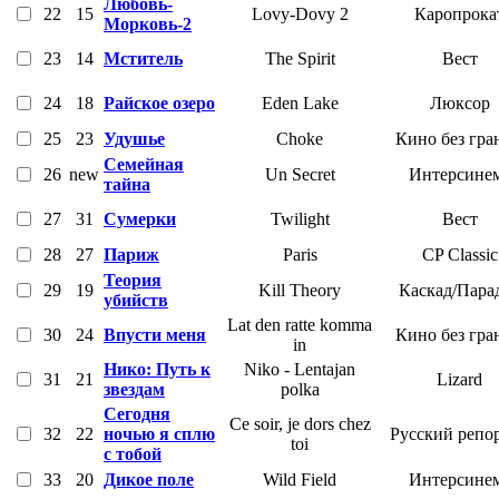
Любовь-
22
15
Lovy-Dovy 2
Каропрока
Морковь-2
23
14
Мститель
The Spirit
Вест
24
18
Райское озеро
Eden Lake
Люксор
25
23
Удушье
Choke
Кино без гра
Семейная
26
new
Un Secret
Интерсине
тайна
27
31
Сумерки
Twilight
Вест
28
27
Париж
Paris
CP Classic
Теория
29
19
Kill Theory
Каскад/Пара
убийств
Lat den ratte komma
30
24
Впусти меня
Кино без гра
in
Нико: Путь к
Niko - Lentajan
31
21
Lizard
звездам
polka
Сегодня
Ce soir, je dors chez
32
22
ночью я сплю
Русский репо
toi
с тобой
33
20
Дикое поле
Wild Field
Интерсине