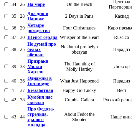
Централ
34
26
На море
On the Beach
Партнерши
Два дня в
35
28
2 Days in Paris
Каскад
Париже
Четыре
36
29
Four Christmases
Каро премь
рождества
37
30
Шепот сердца
Whisper of the Heart
Ruscico
Не думай про
Ne dumai pro belyh
38
25
белых
Парадиз
obezyan
обезьян
Призраки
The Haunting of
39
33
Молли
Люксор
Molly Hartley
Хартли
Однажды в
40
36
What Just Happened
Парадиз
Голливуде
41
37
Беззаботная
Happy-Go-Lucky
Вест
Кумбия нас
42
38
Cumbia Callera
Русский репо
связала
Про Федота-
стрельца,
About Fedot the
43
44
Наше кин
удалого
Shooter
молодца