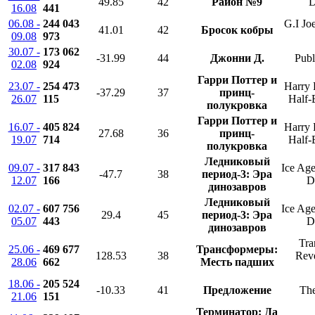
49.85
42
Район №9
D
16.08
441
06.08 -
244 043
G.I Jo
41.01
42
Бросок кобры
09.08
973
30.07 -
173 062
-31.99
44
Джонни Д.
Publ
02.08
924
Гарри Поттер и
23.07 -
254 473
Harry 
-37.29
37
принц-
26.07
115
Half-
полукровка
Гарри Поттер и
16.07 -
405 824
Harry 
27.68
36
принц-
19.07
714
Half-
полукровка
Ледниковый
09.07 -
317 843
Ice Age
-47.7
38
период-3: Эра
12.07
166
D
динозавров
Ледниковый
02.07 -
607 756
Ice Age
29.4
45
период-3: Эра
05.07
443
D
динозавров
Tra
25.06 -
469 677
Трансформеры:
128.53
38
Reve
28.06
662
Месть падших
18.06 -
205 524
-10.33
41
Предложение
The
21.06
151
Терминатор: Да