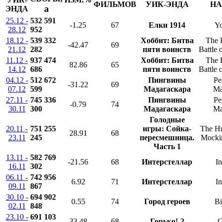
ФИЛЬМОВ
УИК-ЭНДА
НА
a
ЭНДА
25.12 -
532 591
-1.25
67
Елки 1914
Yo
28.12
952
18.12 -
539 332
Хоббит: Битва
The 
-42.47
69
21.12
282
пяти воинств
Battle 
11.12 -
937 474
Хоббит: Битва
The 
82.86
65
14.12
686
пяти воинств
Battle 
04.12 -
512 672
Пингвины
Pe
-31.22
69
07.12
599
Мадагаскара
Ma
27.11 -
745 336
Пингвины
Pe
-0.79
74
30.11
300
Мадагаскара
Ma
Голодные
20.11 -
751 255
игры: Сойка-
The H
28.91
68
23.11
245
пересмешница.
Mockin
Часть 1
13.11 -
582 769
-21.56
68
Интерстеллар
In
16.11
302
06.11 -
742 956
6.92
71
Интерстеллар
In
09.11
867
30.10 -
694 902
0.55
74
Город героев
Bi
02.11
848
23.10 -
691 103
33.48
68
Горько!-2
G