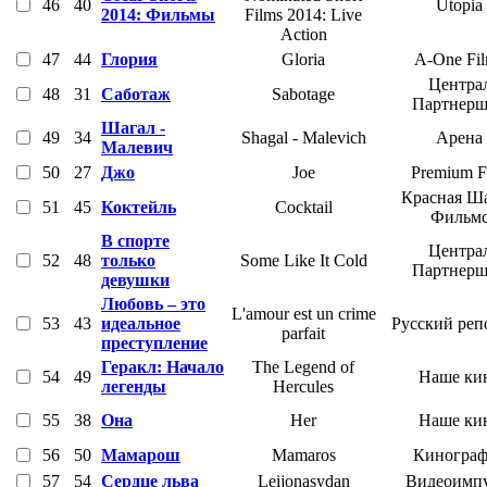
46
40
Utopia
2014: Фильмы
Films 2014: Live
Action
47
44
Глория
Gloria
A-One Fi
Центра
48
31
Саботаж
Sabotage
Партнер
Шагал -
49
34
Shagal - Malevich
Арена
Малевич
50
27
Джо
Joe
Premium F
Красная Ш
51
45
Коктейль
Cocktail
Фильм
В спорте
Центра
52
48
только
Some Like It Cold
Партнер
девушки
Любовь – это
L'amour est un crime
53
43
идеальное
Русский реп
parfait
преступление
Геракл: Начало
The Legend of
54
49
Наше ки
легенды
Hercules
55
38
Она
Her
Наше ки
56
50
Мамарош
Mamaros
Кинограф
57
54
Сердце льва
Leijonasydan
Видеоимпу