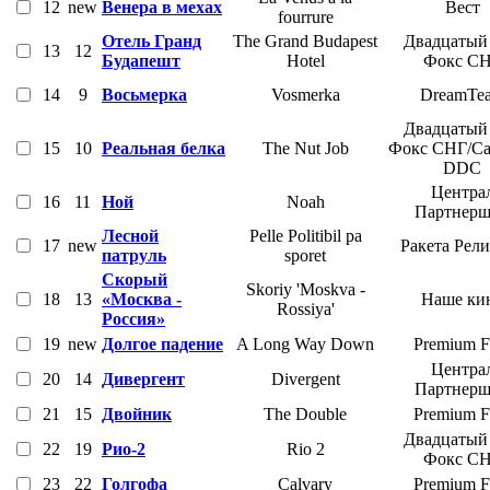
12
new
Венера в мехах
Вест
fourrure
Отель Гранд
The Grand Budapest
Двадцатый
13
12
Будапешт
Hotel
Фокс С
14
9
Восьмерка
Vosmerka
DreamTe
Двадцатый
15
10
Реальная белка
The Nut Job
Фокс СНГ/Car
DDC
Центра
16
11
Ной
Noah
Партнер
Лесной
Pelle Politibil pa
17
new
Ракета Рел
патруль
sporet
Скорый
Skoriy 'Moskva -
18
13
«Москва -
Наше ки
Rossiya'
Россия»
19
new
Долгое падение
A Long Way Down
Premium F
Центра
20
14
Дивергент
Divergent
Партнер
21
15
Двойник
The Double
Premium F
Двадцатый
22
19
Рио-2
Rio 2
Фокс С
23
22
Голгофа
Calvary
Premium F