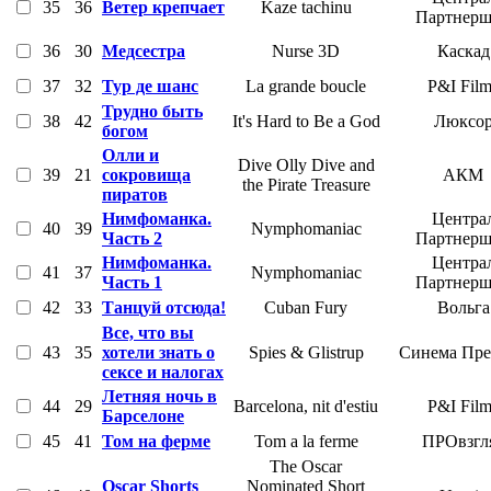
35
36
Ветер крепчает
Kaze tachinu
Партнер
36
30
Медсестра
Nurse 3D
Каскад
37
32
Тур де шанс
La grande boucle
P&I Film
Трудно быть
38
42
It's Hard to Be a God
Люксо
богом
Олли и
Dive Olly Dive and
39
21
сокровища
АКМ
the Pirate Treasure
пиратов
Нимфоманка.
Центра
40
39
Nymphomaniac
Часть 2
Партнер
Нимфоманка.
Центра
41
37
Nymphomaniac
Часть 1
Партнер
42
33
Танцуй отсюда!
Cuban Fury
Вольга
Все, что вы
43
35
хотели знать о
Spies & Glistrup
Синема Пре
сексе и налогах
Летняя ночь в
44
29
Barcelona, nit d'estiu
P&I Film
Барселоне
45
41
Том на ферме
Tom a la ferme
ПРОвзгл
The Oscar
Oscar Shorts
Nominated Short