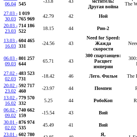
-33.8
43
мститель:
06.04
545
The Wi
Другая война
27.03 -
1 019
42.79
42
Ной
30.03
765 969
20.03 -
714 186
18.15
44
Рио-2
23.03
522
Need for Speed:
13.03 -
604 465
-24.56
43
Жажда
Need
16.03
331
скорости
300 спартанцев:
06.03 -
801 257
300:
65.71
43
Расцвет
09.03
644
империи
27.02 -
483 523
-18.42
46
Лего. Фильм
The 
02.03
731
20.02 -
592 717
-23.97
44
Помпеи
23.02
460
13.02 -
779 570
5.25
44
РобоКоп
R
16.02
332
06.02 -
740 662
-15.54
43
Вий
09.02
159
30.01 -
876 974
45.49
41
Вий
02.02
535
23.01 -
602 780
Я,