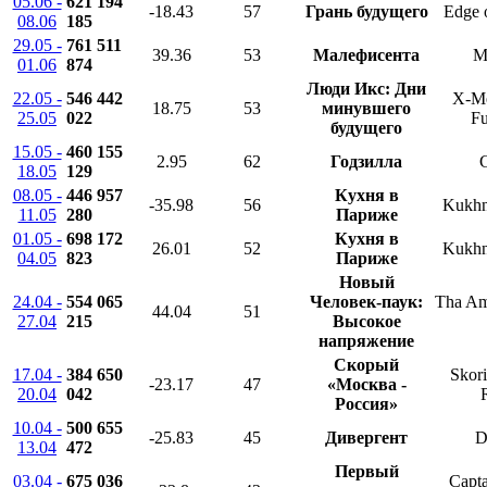
05.06 -
621 194
-18.43
57
Грань будущего
Edge 
08.06
185
29.05 -
761 511
39.36
53
Малефисента
Ma
01.06
874
Люди Икс: Дни
22.05 -
546 442
X-Me
18.75
53
минувшего
25.05
022
Fu
будущего
15.05 -
460 155
2.95
62
Годзилла
G
18.05
129
08.05 -
446 957
Кухня в
-35.98
56
Kukhn
11.05
280
Париже
01.05 -
698 172
Кухня в
26.01
52
Kukhn
04.05
823
Париже
Новый
24.04 -
554 065
Человек-паук:
Tha Am
44.04
51
27.04
215
Высокое
напряжение
Скорый
17.04 -
384 650
Skori
-23.17
47
«Москва -
20.04
042
Россия»
10.04 -
500 655
-25.83
45
Дивергент
D
13.04
472
Первый
03.04 -
675 036
Capta