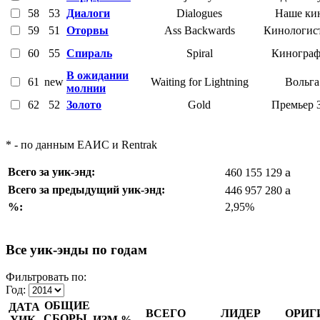
58
53
Диалоги
Dialogues
Наше ки
59
51
Оторвы
Ass Backwards
Кинологис
60
55
Спираль
Spiral
Кинограф
В ожидании
61
new
Waiting for Lightning
Вольга
молнии
62
52
Золото
Gold
Премьер 
* - по данным ЕАИС и Rentrak
a
Всего за уик-энд:
460 155 129
a
Всего за предыдущий уик-энд:
446 957 280
%:
2,95%
Все уик-энды по годам
Фильтровать по:
Год:
ОБЩИЕ
ДАТА
ВСЕГО
ЛИДЕР
ОРИГ
СБОРЫ,
УИК-
ИЗМ.%