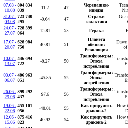
07.08 -
804 834
Черепашки-
Teen
11.2
47
10.08
039
ниндзя
Nin
31.07 -
723 740
Стражи
Guar
-0.64
47
03.08
295
галактики
24.07 -
728 399
15.81
53
Геракл
H
27.07
064
Планета
17.07 -
628 984
Dawn o
40.81
51
обезьян:
20.07
750
of
Революция
Трансформеры:
10.07 -
446 694
Transfo
-8.27
50
Эпоха
13.07
722
E
истребления
Трансформеры:
03.07 -
486 963
Transfo
-45.85
55
Эпоха
06.07
051
E
истребления
Трансформеры:
26.06 -
899 292
Transfo
97.6
56
Эпоха
29.06
437
E
истребления
19.06 -
455 101
Как приручить
How t
-48.01
55
22.06
956
дракона-2
D
12.06 -
875 416
Как приручить
How t
40.92
54
15.06
823
дракона-2
D