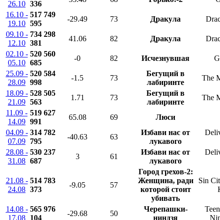
26.10
336
16.10 -
517 749
-29.49
73
Дракула
Drac
19.10
595
09.10 -
734 298
41.06
82
Дракула
Drac
12.10
381
02.10 -
520 560
-0
82
Исчезнувшая
G
05.10
685
25.09 -
520 584
Бегущий в
-1.5
73
The 
28.09
998
лабиринте
18.09 -
528 505
Бегущий в
1.71
73
The 
21.09
563
лабиринте
11.09 -
519 627
65.08
69
Люси
14.09
991
04.09 -
314 782
Избави нас от
Deli
-40.63
63
07.09
795
лукавого
28.08 -
530 237
Избави нас от
Deli
3
61
31.08
687
лукавого
Город грехов-2:
21.08 -
514 783
Женщина, ради
Sin Ci
-9.05
57
24.08
373
которой стоит
убивать
14.08 -
565 976
Черепашки-
Teen
-29.68
50
17.08
104
ниндзя
Nin