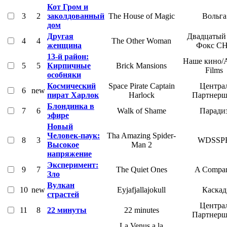
Кот Гром и
3
2
заколдованный
The House of Magic
Вольга
дом
Другая
Двадцатый
4
4
The Other Woman
женщина
Фокс С
13-й район:
Наше кино/
5
5
Кирпичные
Brick Mansions
Films
особняки
Космический
Space Pirate Captain
Центра
6
new
пират Харлок
Harlock
Партнер
Блондинка в
7
6
Walk of Shame
Паради
эфире
Новый
Человек-паук:
Tha Amazing Spider-
8
3
WDSSP
Высокое
Man 2
напряжение
Эксперимент:
9
7
The Quiet Ones
A Compa
Зло
Вулкан
10
new
Eyjafjallajokull
Каскад
страстей
Центра
11
8
22 минуты
22 minutes
Партнер
La Venus a la