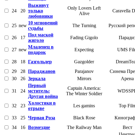
Выживут
Only Lovers Left
24
20
только
Caravella
Alive
любовники
10 мгновений
25
new
The Turning
Русский реп
судьбы
Под маской
26
17
Fading Gigolo
Паради
жиголо
Младенец в
27
new
Expecting
UMS Fil
подарок
28
18
Газгольдер
Gazgolder
DreamTe
29
28
Параджанов
Parajanov
Синема Пре
30
26
Зеркала
Mirrors
Арена
Первый
Captain America:
31
24
мститель:
WDSSP
The Winter Soldier
Другая война
Холостяки в
32
23
Les gamins
Top Fil
отрыве
33
25
Черная Роза
Black Rose
Кинограф
34
16
Возмездие
The Railway Man
Вест
Центра