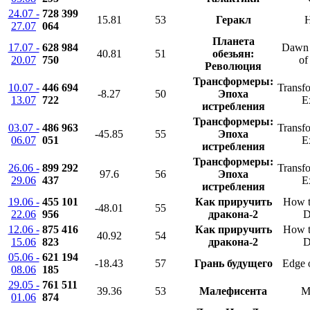
24.07 -
728 399
15.81
53
Геракл
H
27.07
064
Планета
17.07 -
628 984
Dawn o
40.81
51
обезьян:
20.07
750
of
Революция
Трансформеры:
10.07 -
446 694
Transfo
-8.27
50
Эпоха
13.07
722
E
истребления
Трансформеры:
03.07 -
486 963
Transfo
-45.85
55
Эпоха
06.07
051
E
истребления
Трансформеры:
26.06 -
899 292
Transfo
97.6
56
Эпоха
29.06
437
E
истребления
19.06 -
455 101
Как приручить
How t
-48.01
55
22.06
956
дракона-2
D
12.06 -
875 416
Как приручить
How t
40.92
54
15.06
823
дракона-2
D
05.06 -
621 194
-18.43
57
Грань будущего
Edge 
08.06
185
29.05 -
761 511
39.36
53
Малефисента
Ma
01.06
874