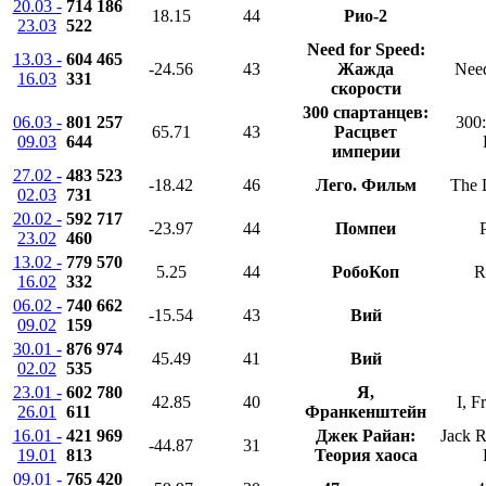
20.03 -
714 186
18.15
44
Рио-2
23.03
522
Need for Speed:
13.03 -
604 465
-24.56
43
Жажда
Need
16.03
331
скорости
300 спартанцев:
06.03 -
801 257
300:
65.71
43
Расцвет
09.03
644
империи
27.02 -
483 523
-18.42
46
Лего. Фильм
The 
02.03
731
20.02 -
592 717
-23.97
44
Помпеи
23.02
460
13.02 -
779 570
5.25
44
РобоКоп
R
16.02
332
06.02 -
740 662
-15.54
43
Вий
09.02
159
30.01 -
876 974
45.49
41
Вий
02.02
535
23.01 -
602 780
Я,
42.85
40
I, F
26.01
611
Франкенштейн
16.01 -
421 969
Джек Райан:
Jack 
-44.87
31
19.01
813
Теория хаоса
09.01 -
765 420