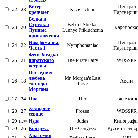
Ветер
Централ
22
23
Kaze tachinu
крепчает
Партнерши
Белка и
Стрелка:
Belka I Strelka.
23
20
Каропрока
Лунные
Lunnye Prikluchenia
приключения
Нимфоманка.
Централ
24
22
Nymphomaniac
Часть 1
Партнерши
Феи: Загадка
25
21
пиратского
The Pirate Fairy
WDSSPR
острова
Последняя
любовь
Mr. Morgan's Last
26
18
Арена
мистера
Love
Моргана
27
24
Она
Her
Наше кин
Холодное
28
27
Frozen
WDSSPR
сердце
29
new
Иуда
Judas
Кинографи
30
26
Конгресс
The Congress
Русский репо
Анатомия