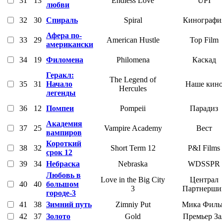
31
13
Endless Love
UPI
любви
32
30
Спираль
Spiral
Кинографи
Афера по-
33
29
American Hustle
Top Film
американски
34
19
Филомена
Philomena
Каскад
Геракл:
The Legend of
35
31
Начало
Наше кин
Hercules
легенды
36
12
Помпеи
Pompeii
Парадиз
Академия
37
25
Vampire Academy
Вест
вампиров
Короткий
38
32
Short Term 12
P&I Films
срок 12
39
34
Небраска
Nebraska
WDSSPR
Любовь в
Love in the Big City
Централ
40
40
большом
3
Партнерши
городе-3
41
38
Зимний путь
Zimniy Put
Мика Филь
42
37
Золото
Gold
Премьер За