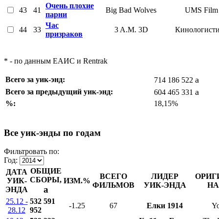
Очень плохие
43
41
Big Bad Wolves
UMS Film
парни
Час
44
33
3 A.M. 3D
Кинологист
призраков
* - по данным ЕАИС и Rentrak
a
Всего за уик-энд:
714 186 522
a
Всего за предыдущий уик-энд:
604 465 331
%:
18,15%
Все уик-энды по годам
Фильтровать по:
Год:
ОБЩИЕ
ДАТА
ВСЕГО
ЛИДЕР
ОРИГ
СБОРЫ,
УИК-
ИЗМ.%
ФИЛЬМОВ
УИК-ЭНДА
НА
a
ЭНДА
25.12 -
532 591
-1.25
67
Елки 1914
Yo
28.12
952