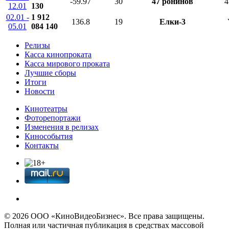
-59.97
30
47 ронинов
4
12.01
130
02.01 -
1 912
136.8
19
Елки-3
05.01
084 140
Релизы
Касса кинопроката
Касса мирового проката
Лучшие сборы
Итоги
Новости
Кинотеатры
Фоторепортажи
Изменения в релизах
Кинособытия
Контакты
© 2026 OOО «КиноВидеоБизнес». Все права защищены.
Полная или частичная публикация в средствах массовой