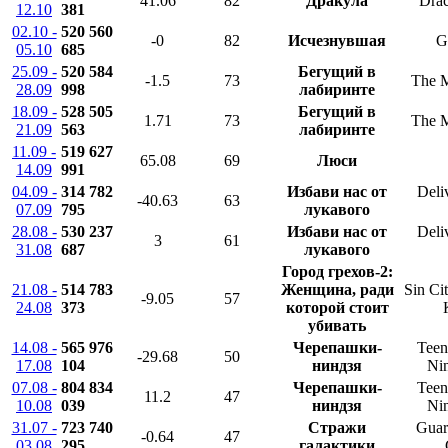
41.06
82
Дракула
Drac
12.10
381
02.10 -
520 560
-0
82
Исчезнувшая
G
05.10
685
25.09 -
520 584
Бегущий в
-1.5
73
The 
28.09
998
лабиринте
18.09 -
528 505
Бегущий в
1.71
73
The 
21.09
563
лабиринте
11.09 -
519 627
65.08
69
Люси
14.09
991
04.09 -
314 782
Избави нас от
Deli
-40.63
63
07.09
795
лукавого
28.08 -
530 237
Избави нас от
Deli
3
61
31.08
687
лукавого
Город грехов-2:
21.08 -
514 783
Женщина, ради
Sin Ci
-9.05
57
24.08
373
которой стоит
убивать
14.08 -
565 976
Черепашки-
Teen
-29.68
50
17.08
104
ниндзя
Nin
07.08 -
804 834
Черепашки-
Teen
11.2
47
10.08
039
ниндзя
Nin
31.07 -
723 740
Стражи
Guar
-0.64
47
03.08
295
галактики