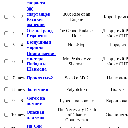
скорости
300
спартанцев:
300: Rise of an
3
2
Каро Премь
Расцвет
Empire
империи
Отель Гранд
The Grand Budapest
Двадцатый 
4
5
Будапешт
Hotel
Фокс СНГ
Воздушный
5
4
Non-Stop
Парадиз
маршал
Приключения
мистера
Mr. Peabody &
Двадцатый 
6
3
Пибоди и
Sherman
Фокс СНГ
Шермана
7
new
Проклятье-2
Sadako 3D 2
Наше кин
8
new
Залетчики
Zalyotchiki
Вольга
Легок на
9
6
Lyogok na pomine
Каропрока
помине
The Necessary Death
Опасная
10
new
of Charlie
Экспонент
иллюзия
Countryman
Ив Сен-