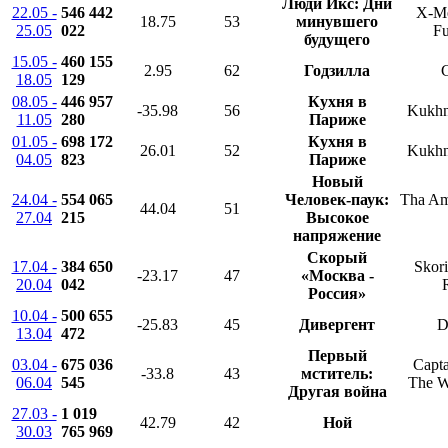
Люди Икс: Дни
22.05 -
546 442
X-Me
18.75
53
минувшего
25.05
022
Fu
будущего
15.05 -
460 155
2.95
62
Годзилла
G
18.05
129
08.05 -
446 957
Кухня в
-35.98
56
Kukhn
11.05
280
Париже
01.05 -
698 172
Кухня в
26.01
52
Kukhn
04.05
823
Париже
Новый
24.04 -
554 065
Человек-паук:
Tha Am
44.04
51
27.04
215
Высокое
напряжение
Скорый
17.04 -
384 650
Skori
-23.17
47
«Москва -
20.04
042
Россия»
10.04 -
500 655
-25.83
45
Дивергент
D
13.04
472
Первый
03.04 -
675 036
Capta
-33.8
43
мститель:
06.04
545
The Wi
Другая война
27.03 -
1 019
42.79
42
Ной
30.03
765 969