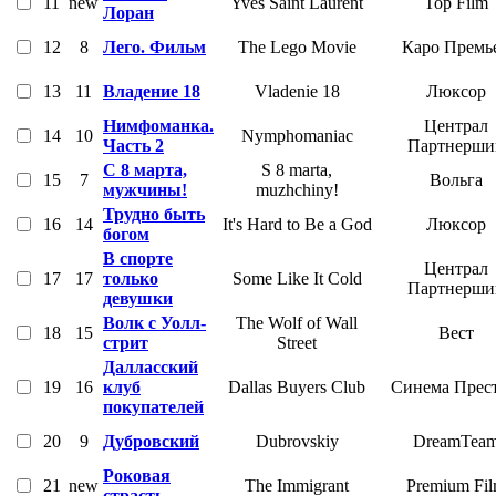
11
new
Yves Saint Laurent
Top Film
Лоран
12
8
Лего. Фильм
The Lego Movie
Каро Премь
13
11
Владение 18
Vladenie 18
Люксор
Нимфоманка.
Централ
14
10
Nymphomaniac
Часть 2
Партнерши
C 8 марта,
S 8 marta,
15
7
Вольга
мужчины!
muzhchiny!
Трудно быть
16
14
It's Hard to Be a God
Люксор
богом
В спорте
Централ
17
17
только
Some Like It Cold
Партнерши
девушки
Волк с Уолл-
The Wolf of Wall
18
15
Вест
стрит
Street
Далласский
19
16
клуб
Dallas Buyers Club
Синема Прес
покупателей
20
9
Дубровский
Dubrovskiy
DreamTea
Роковая
21
new
The Immigrant
Premium Fi
страсть