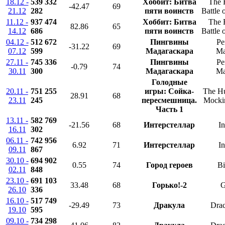
18.12 -
539 332
Хоббит: Битва
The 
-42.47
69
21.12
282
пяти воинств
Battle 
11.12 -
937 474
Хоббит: Битва
The 
82.86
65
14.12
686
пяти воинств
Battle 
04.12 -
512 672
Пингвины
Pe
-31.22
69
07.12
599
Мадагаскара
Ma
27.11 -
745 336
Пингвины
Pe
-0.79
74
30.11
300
Мадагаскара
Ma
Голодные
20.11 -
751 255
игры: Сойка-
The H
28.91
68
23.11
245
пересмешница.
Mockin
Часть 1
13.11 -
582 769
-21.56
68
Интерстеллар
In
16.11
302
06.11 -
742 956
6.92
71
Интерстеллар
In
09.11
867
30.10 -
694 902
0.55
74
Город героев
Bi
02.11
848
23.10 -
691 103
33.48
68
Горько!-2
G
26.10
336
16.10 -
517 749
-29.49
73
Дракула
Drac
19.10
595
09.10 -
734 298