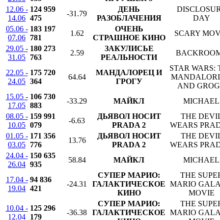
12.06 -
124 959
ДЕНЬ
DISCLOSU
-31.79
14.06
475
РАЗОБЛАЧЕНИЯ
DAY
05.06 -
183 197
ОЧЕНЬ
1.62
SCARY MOV
07.06
781
СТРАШНОЕ КИНО
29.05 -
180 273
ЗАКУЛИСЬЕ
2.59
BACKROO
31.05
763
РЕАЛЬНОСТИ
STAR WARS: 
22.05 -
175 720
МАНДАЛОРЕЦ И
64.64
MANDALOR
24.05
364
ГРОГУ
AND GRO
15.05 -
106 730
-33.29
МАЙКЛ
MICHAEL
17.05
883
08.05 -
159 991
ДЬЯВОЛ НОСИТ
THE DEVI
-6.63
10.05
079
PRADA 2
WEARS PRAD
01.05 -
171 356
ДЬЯВОЛ НОСИТ
THE DEVI
13.76
03.05
776
PRADA 2
WEARS PRAD
24.04 -
150 635
58.84
МАЙКЛ
MICHAEL
26.04
935
СУПЕР МАРИО:
THE SUPE
17.04 -
94 836
-24.31
ГАЛАКТИЧЕСКОЕ
MARIO GAL
19.04
421
КИНО
MOVIE
СУПЕР МАРИО:
THE SUPE
10.04 -
125 296
-36.38
ГАЛАКТИЧЕСКОЕ
MARIO GAL
12.04
179