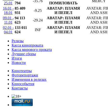
-35.76
MERCY
25.01
794
ПОМИЛОВАТЬ
16.01 -
85 409
АВАТАР: ПЛАМЯ
AVATAR: FI
-9.25
18.01
931
И ПЕПЕЛ
AND ASH
09.01 -
94 113
АВАТАР: ПЛАМЯ
AVATAR: FI
-29.24
11.01
623
И ПЕПЕЛ
AND ASH
02.01 -
133 011
АВАТАР: ПЛАМЯ
AVATAR: FI
INF
04.01
624
И ПЕПЕЛ
AND ASH
Релизы
Касса кинопроката
Касса мирового проката
Лучшие сборы
Итоги
Новости
Кинотеатры
Фоторепортажи
Изменения в релизах
Кинособытия
Контакты