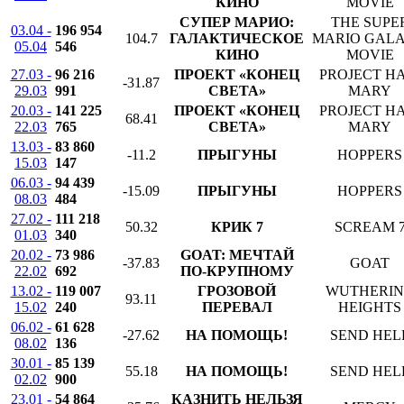
КИНО
MOVIE
СУПЕР МАРИО:
THE SUPE
03.04 -
196 954
104.7
ГАЛАКТИЧЕСКОЕ
MARIO GAL
05.04
546
КИНО
MOVIE
27.03 -
96 216
ПРОЕКТ «КОНЕЦ
PROJECT HA
-31.87
29.03
991
СВЕТА»
MARY
20.03 -
141 225
ПРОЕКТ «КОНЕЦ
PROJECT HA
68.41
22.03
765
СВЕТА»
MARY
13.03 -
83 860
-11.2
ПРЫГУНЫ
HOPPERS
15.03
147
06.03 -
94 439
-15.09
ПРЫГУНЫ
HOPPERS
08.03
484
27.02 -
111 218
50.32
КРИК 7
SCREAM 
01.03
340
20.02 -
73 986
GOAT: МЕЧТАЙ
-37.83
GOAT
22.02
692
ПО-КРУПНОМУ
13.02 -
119 007
ГРОЗОВОЙ
WUTHERI
93.11
15.02
240
ПЕРЕВАЛ
HEIGHTS
06.02 -
61 628
-27.62
НА ПОМОЩЬ!
SEND HEL
08.02
136
30.01 -
85 139
55.18
НА ПОМОЩЬ!
SEND HEL
02.02
900
23.01 -
54 864
КАЗНИТЬ НЕЛЬЗЯ