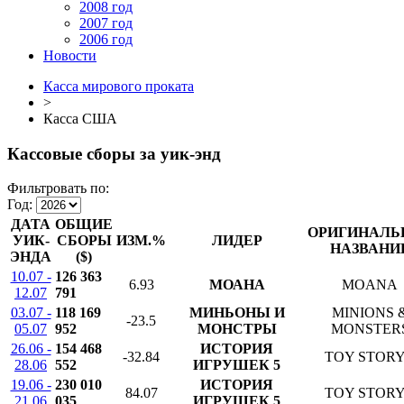
2008 год
2007 год
2006 год
Новости
Касса мирового проката
>
Касса США
Кассовые сборы за уик-энд
Фильтровать по:
Год:
ДАТА
ОБЩИЕ
ОРИГИНАЛЬ
УИК-
СБОРЫ
ИЗМ.%
ЛИДЕР
НАЗВАНИ
ЭНДА
($)
10.07 -
126 363
6.93
МОАНА
MOANA
12.07
791
03.07 -
118 169
МИНЬОНЫ И
MINIONS 
-23.5
05.07
952
МОНСТРЫ
MONSTER
26.06 -
154 468
ИСТОРИЯ
-32.84
TOY STORY
28.06
552
ИГРУШЕК 5
19.06 -
230 010
ИСТОРИЯ
84.07
TOY STORY
21.06
035
ИГРУШЕК 5