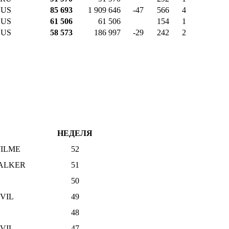
US
85 693
1 909 646
-47
566
4
US
61 506
61 506
154
1
US
58 573
186 997
-29
242
2
НЕДЕЛЯ
FILME
52
WALKER
51
50
VIL
49
48
VIL
47