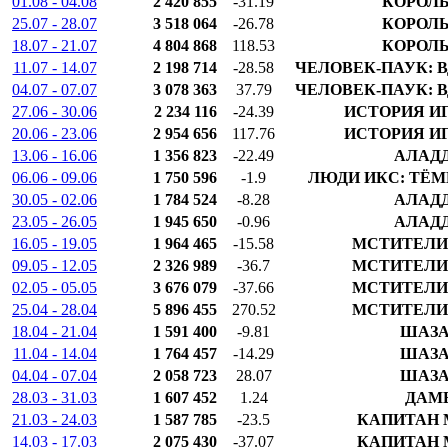
01.08 - 04.08
2 420 855
-31.19
КОРОЛЬ
25.07 - 28.07
3 518 064
-26.78
КОРОЛЬ
18.07 - 21.07
4 804 868
118.53
КОРОЛЬ
11.07 - 14.07
2 198 714
-28.58
ЧЕЛОВЕК-ПАУК: 
04.07 - 07.07
3 078 363
37.79
ЧЕЛОВЕК-ПАУК: 
27.06 - 30.06
2 234 116
-24.39
ИСТОРИЯ И
20.06 - 23.06
2 954 656
117.76
ИСТОРИЯ И
13.06 - 16.06
1 356 823
-22.49
АЛАД
06.06 - 09.06
1 750 596
-1.9
ЛЮДИ ИКС: ТЁ
30.05 - 02.06
1 784 524
-8.28
АЛАД
23.05 - 26.05
1 945 650
-0.96
АЛАД
16.05 - 19.05
1 964 465
-15.58
МСТИТЕЛИ
09.05 - 12.05
2 326 989
-36.7
МСТИТЕЛИ
02.05 - 05.05
3 676 079
-37.66
МСТИТЕЛИ
25.04 - 28.04
5 896 455
270.52
МСТИТЕЛИ
18.04 - 21.04
1 591 400
-9.81
ШАЗА
11.04 - 14.04
1 764 457
-14.29
ШАЗА
04.04 - 07.04
2 058 723
28.07
ШАЗА
28.03 - 31.03
1 607 452
1.24
ДАМ
21.03 - 24.03
1 587 785
-23.5
КАПИТАН 
14.03 - 17.03
2 075 430
-37.07
КАПИТАН 