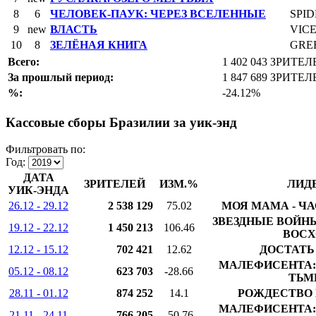
8
6
ЧЕЛОВЕК-ПАУК: ЧЕРЕЗ ВСЕЛЕННЫЕ
SPID
9
new
ВЛАСТЬ
VIC
10
8
ЗЕЛЁНАЯ КНИГА
GRE
Всего:
1 402 043 ЗРИТЕ
За прошлый период:
1 847 689 ЗРИТЕ
%:
-24.12%
Кассовые сборы Бразилии за уик-энд
Фильтровать по:
Год:
ДАТА
ЗРИТЕЛЕЙ
ИЗМ.%
ЛИД
УИК-ЭНДА
26.12 - 29.12
2 538 129
75.02
МОЯ МАМА - ЧА
ЗВЕЗДНЫЕ ВОЙНЫ
19.12 - 22.12
1 450 213
106.46
ВОСХ
12.12 - 15.12
702 421
12.62
ДОСТАТЬ
МАЛЕФИСЕНТА:
05.12 - 08.12
623 703
-28.66
ТЬМ
28.11 - 01.12
874 252
14.1
РОЖДЕСТВО 
МАЛЕФИСЕНТА:
21.11 - 24.11
766 205
-50.76