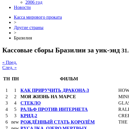
2006 год
Новости
Касса мирового проката
>
Другие страны
>
Бразилия
Кассовые сборы Бразилии за уик-энд
31.
« Пред.
След. »
ТН
ПН
ФИЛЬМ
1
1
КАК ПРИРУЧИТЬ ДРАКОНА-3
HOW
2
2
МОЯ ЖИЗНЬ НА МАРСЕ
MIN
3
4
СТЕКЛО
GLA
4
5
РАЛЬФ ПРОТИВ ИНТЕРНЕТА
RAL
5
3
КРИД-2
CREE
6
new
РОЖДЁННЫЙ СТАТЬ КОРОЛЁМ
THE
7
new
РУСАЛКА. ОЗЕРО МЕРТВЫХ