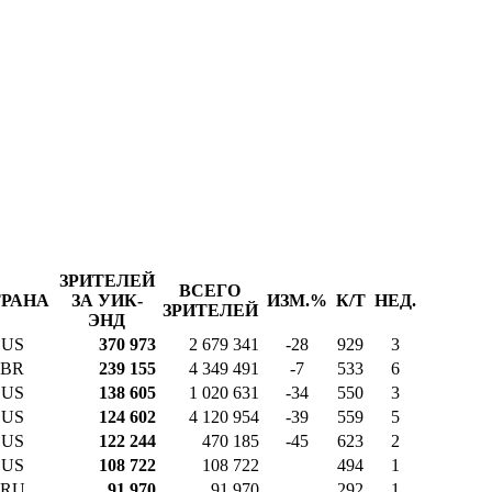
ЗРИТЕЛЕЙ
ВСЕГО
РАНА
ЗА УИК-
ИЗМ.%
К/Т
НЕД.
ЗРИТЕЛЕЙ
ЭНД
US
370 973
2 679 341
-28
929
3
BR
239 155
4 349 491
-7
533
6
US
138 605
1 020 631
-34
550
3
US
124 602
4 120 954
-39
559
5
US
122 244
470 185
-45
623
2
US
108 722
108 722
494
1
RU
91 970
91 970
292
1