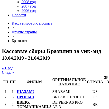
2008 год
2007 год
2006 год
Новости
Касса мирового проката
>
Другие страны
>
Бразилия
Кассовые сборы Бразилии за уик-энд
18.04.2019 - 21.04.2019
« Пред.
След. »
З
ОРИГИНАЛЬНОЕ
ТН
ПН
ФИЛЬМ
СТРАНА
НАЗВАНИЕ
1
1
ШАЗАМ!
SHAZAM!
US
2
3
ПРОРЫВ
BREAKTHROUGH
US
ВВЕРХ
DE PERNAS PRO
3
2
BR
ТОРМАШКАМИ-3
AR 3