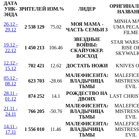
ДАТА
ОРИГИНАЛ
УИК-
ЗРИТЕЛЕЙ
ИЗМ.%
ЛИДЕР
НАЗВАН
ЭНДА
MINHA MA
26.12 -
МОЯ МАМА -
2 538 129
75.02
UMA PECA 
29.12
ЧАСТЬ СЕМЬИ 3
FILME
ЗВЕЗДНЫЕ
STAR WARS
19.12 -
ВОЙНЫ:
1 450 213
106.46
RISE O
22.12
СКАЙУОКЕР.
SKYWAL
ВОСХОД
12.12 -
702 421
12.62
ДОСТАТЬ НОЖИ
KNIVES 
15.12
МАЛЕФИСЕНТА:
MALEFICE
05.12 -
623 703
-28.66
ВЛАДЫЧИЦА
MISTRESS
08.12
ТЬМЫ
EVIL
28.11 -
РОЖДЕСТВО НА
874 252
14.1
LAST CHRI
01.12
ДВОИХ
МАЛЕФИСЕНТА:
MALEFICE
21.11 -
766 205
-50.76
ВЛАДЫЧИЦА
MISTRESS
24.11
ТЬМЫ
EVIL
МАЛЕФИСЕНТА:
MALEFICE
14.11 -
1 556 010
11.46
ВЛАДЫЧИЦА
MISTRESS
17.11
ТЬМЫ
EVIL