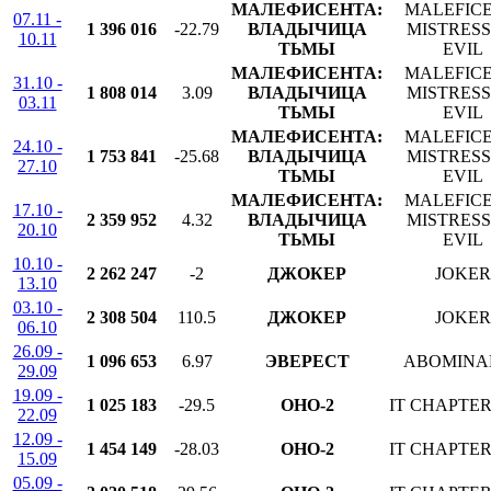
МАЛЕФИСЕНТА:
MALEFICE
07.11 -
1 396 016
-22.79
ВЛАДЫЧИЦА
MISTRESS
10.11
ТЬМЫ
EVIL
МАЛЕФИСЕНТА:
MALEFICE
31.10 -
1 808 014
3.09
ВЛАДЫЧИЦА
MISTRESS
03.11
ТЬМЫ
EVIL
МАЛЕФИСЕНТА:
MALEFICE
24.10 -
1 753 841
-25.68
ВЛАДЫЧИЦА
MISTRESS
27.10
ТЬМЫ
EVIL
МАЛЕФИСЕНТА:
MALEFICE
17.10 -
2 359 952
4.32
ВЛАДЫЧИЦА
MISTRESS
20.10
ТЬМЫ
EVIL
10.10 -
2 262 247
-2
ДЖОКЕР
JOKER
13.10
03.10 -
2 308 504
110.5
ДЖОКЕР
JOKER
06.10
26.09 -
1 096 653
6.97
ЭВЕРЕСТ
ABOMINA
29.09
19.09 -
1 025 183
-29.5
ОНО-2
IT CHAPTE
22.09
12.09 -
1 454 149
-28.03
ОНО-2
IT CHAPTE
15.09
05.09 -