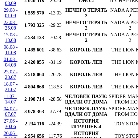
2 020 518
29.56
ОНО-2
IT CHAPTE
08.09
29.08 -
НЕЧЕГО ТЕРЯТЬ
NADA A PE
1 559 570
-13.03
01.09
2
2
22.08 -
НЕЧЕГО ТЕРЯТЬ
NADA A PE
1 793 325
-29.23
25.08
2
2
15.08 -
НЕЧЕГО ТЕРЯТЬ
NADA A PE
2 534 123
70.58
18.08
2
2
08.08 -
1 485 601
-38.63
КОРОЛЬ ЛЕВ
THE LION 
11.08
01.08 -
2 420 855
-31.19
КОРОЛЬ ЛЕВ
THE LION 
04.08
25.07 -
3 518 064
-26.78
КОРОЛЬ ЛЕВ
THE LION 
28.07
18.07 -
4 804 868
118.53
КОРОЛЬ ЛЕВ
THE LION 
21.07
11.07 -
ЧЕЛОВЕК-ПАУК:
SPIDER-MAN
2 198 714
-28.58
14.07
ВДАЛИ ОТ ДОМА
FROM H
04.07 -
ЧЕЛОВЕК-ПАУК:
SPIDER-MAN
3 078 363
37.79
07.07
ВДАЛИ ОТ ДОМА
FROM H
27.06 -
ИСТОРИЯ
2 234 116
-24.39
TOY STOR
30.06
ИГРУШЕК-4
20.06 -
ИСТОРИЯ
2 954 656
117.76
TOY STOR