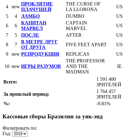
ПРОКЛЯТИЕ
THE CURSE OF
4
new
US
ПЛАЧУЩЕЙ
LA LLORONA
5
4
ДАМБО
DUMBO
US
КАПИТАН
CAPTAIN
6
6
US
МАРВЕЛ
MARVEL
7
5
ПОСЛЕ
AFTER
US
В МЕТРЕ ДРУГ
8
7
FIVE FEET APART
US
ОТ ДРУГА
9
new
РЕПРОДУКЦИЯ
REPLICAS
US
THE PROFESSOR
10
new
ИГРЫ РАЗУМОВ
AND THE
IE
MADMAN
1 591 400
Всего:
ЗРИТЕЛЕЙ
1 764 457
За прошлый период:
ЗРИТЕЛЕЙ
%:
-9.81%
Кассовые сборы Бразилии за уик-энд
Фильтровать по:
Год: