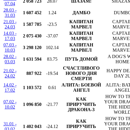
2 058 723
28.07
ШАЗАМ!
SHAZA
07.04
28.03 -
1 607 452
1.24
ДАМБО
DUMB
31.03
21.03 -
КАПИТАН
CAPTAI
1 587 785
-23.5
24.03
МАРВЕЛ
MARVE
14.03 -
КАПИТАН
CAPTAI
2 075 430
-37.07
17.03
МАРВЕЛ
MARVE
07.03 -
КАПИТАН
CAPTAI
3 298 120
102.14
10.03
МАРВЕЛ
MARVE
28.02 -
A DOG'S 
1 631 594
83.75
ПУТЬ ДОМОЙ
03.03
HOME
СЧАСТЛИВОГО
21.02 -
HAPPY DE
887 922
-19.54
НОВОГО ДНЯ
24.02
DAY 2
СМЕРТИ
14.02 -
АЛИТА: БОЕВОЙ
ALITA: BA
1 103 572
0.61
17.02
АНГЕЛ
ANGE
HOW TO T
КАК
07.02 -
YOUR DRA
1 096 850
-21.77
ПРИРУЧИТЬ
10.02
THE HID
ДРАКОНА-3
WORL
HOW TO T
КАК
31.01 -
YOUR DRA
1 402 043
-24.12
ПРИРУЧИТЬ
03.02
THE HID