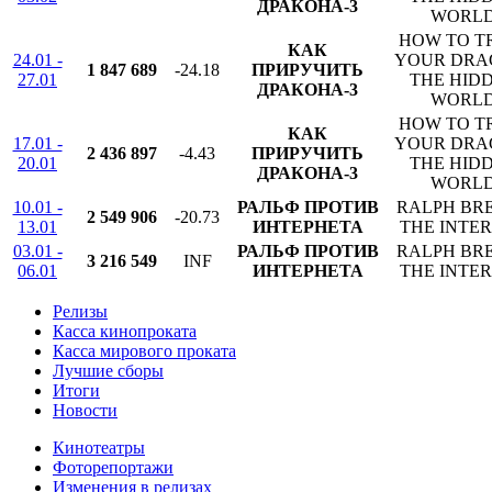
ДРАКОНА-3
WORL
HOW TO T
КАК
24.01 -
YOUR DRA
1 847 689
-24.18
ПРИРУЧИТЬ
27.01
THE HID
ДРАКОНА-3
WORL
HOW TO T
КАК
17.01 -
YOUR DRA
2 436 897
-4.43
ПРИРУЧИТЬ
20.01
THE HID
ДРАКОНА-3
WORL
10.01 -
РАЛЬФ ПРОТИВ
RALPH BR
2 549 906
-20.73
13.01
ИНТЕРНЕТА
THE INTE
03.01 -
РАЛЬФ ПРОТИВ
RALPH BR
3 216 549
INF
06.01
ИНТЕРНЕТА
THE INTE
Релизы
Касса кинопроката
Касса мирового проката
Лучшие сборы
Итоги
Новости
Кинотеатры
Фоторепортажи
Изменения в релизах