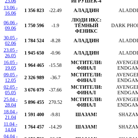
23.06
ИГРУШЕК-4
13.06 -
1 356 823
-22.49
АЛАДДИН
ALADD
16.06
ЛЮДИ ИКС:
06.06 -
1 750 596
-1.9
ТЁМНЫЙ
DARK PHO
09.06
ФЕНИКС
30.05 -
1 784 524
-8.28
АЛАДДИН
ALADD
02.06
23.05 -
1 945 650
-0.96
АЛАДДИН
ALADD
26.05
16.05 -
МСТИТЕЛИ:
AVENGER
1 964 465
-15.58
19.05
ФИНАЛ
ENDGA
09.05 -
МСТИТЕЛИ:
AVENGER
2 326 989
-36.7
12.05
ФИНАЛ
ENDGA
02.05 -
МСТИТЕЛИ:
AVENGER
3 676 079
-37.66
05.05
ФИНАЛ
ENDGA
25.04 -
МСТИТЕЛИ:
AVENGER
5 896 455
270.52
28.04
ФИНАЛ
ENDGA
18.04 -
1 591 400
-9.81
ШАЗАМ!
SHAZA
21.04
11.04 -
1 764 457
-14.29
ШАЗАМ!
SHAZA
14.04
04.04 -