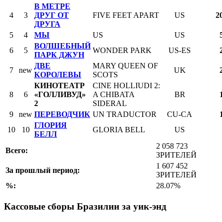
В МЕТРЕ
4
3
ДРУГ ОТ
FIVE FEET APART
US
2
ДРУГА
5
4
МЫ
US
US
ВОЛШЕБНЫЙ
6
5
WONDER PARK
US-ES
ПАРК ДЖУН
ДВЕ
MARY QUEEN OF
7
new
UK
КОРОЛЕВЫ
SCOTS
КИНОТЕАТР
CINE HOLLIUDI 2:
8
6
«ГОЛЛИВУД»
A CHIBATA
BR
2
SIDERAL
9
new
ПЕРЕВОДЧИК
UN TRADUCTOR
CU-CA
ГЛОРИЯ
10
10
GLORIA BELL
US
БЕЛЛ
2 058 723
Всего:
ЗРИТЕЛЕЙ
1 607 452
За прошлый период:
ЗРИТЕЛЕЙ
%:
28.07%
Кассовые сборы Бразилии за уик-энд