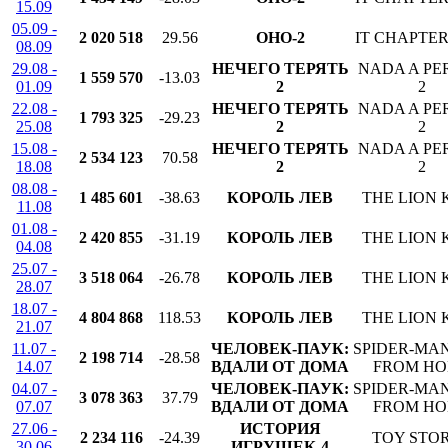
15.09
05.09 -
2 020 518
29.56
ОНО-2
IT CHAPTE
08.09
29.08 -
НЕЧЕГО ТЕРЯТЬ
NADA A PE
1 559 570
-13.03
01.09
2
2
22.08 -
НЕЧЕГО ТЕРЯТЬ
NADA A PE
1 793 325
-29.23
25.08
2
2
15.08 -
НЕЧЕГО ТЕРЯТЬ
NADA A PE
2 534 123
70.58
18.08
2
2
08.08 -
1 485 601
-38.63
КОРОЛЬ ЛЕВ
THE LION 
11.08
01.08 -
2 420 855
-31.19
КОРОЛЬ ЛЕВ
THE LION 
04.08
25.07 -
3 518 064
-26.78
КОРОЛЬ ЛЕВ
THE LION 
28.07
18.07 -
4 804 868
118.53
КОРОЛЬ ЛЕВ
THE LION 
21.07
11.07 -
ЧЕЛОВЕК-ПАУК:
SPIDER-MAN
2 198 714
-28.58
14.07
ВДАЛИ ОТ ДОМА
FROM H
04.07 -
ЧЕЛОВЕК-ПАУК:
SPIDER-MAN
3 078 363
37.79
07.07
ВДАЛИ ОТ ДОМА
FROM H
27.06 -
ИСТОРИЯ
2 234 116
-24.39
TOY STOR
30.06
ИГРУШЕК-4