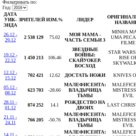
Фильтровать по:
Год:
ДАТА
ОРИГИНАЛ
УИК-
ЗРИТЕЛЕЙ
ИЗМ.%
ЛИДЕР
НАЗВАН
ЭНДА
MINHA MA
26.12 -
МОЯ МАМА -
2 538 129
75.02
UMA PECA 
29.12
ЧАСТЬ СЕМЬИ 3
FILME
ЗВЕЗДНЫЕ
STAR WARS
19.12 -
ВОЙНЫ:
1 450 213
106.46
RISE O
22.12
СКАЙУОКЕР.
SKYWAL
ВОСХОД
12.12 -
702 421
12.62
ДОСТАТЬ НОЖИ
KNIVES 
15.12
МАЛЕФИСЕНТА:
MALEFICE
05.12 -
623 703
-28.66
ВЛАДЫЧИЦА
MISTRESS
08.12
ТЬМЫ
EVIL
28.11 -
РОЖДЕСТВО НА
874 252
14.1
LAST CHRI
01.12
ДВОИХ
МАЛЕФИСЕНТА:
MALEFICE
21.11 -
766 205
-50.76
ВЛАДЫЧИЦА
MISTRESS
24.11
ТЬМЫ
EVIL
МАЛЕФИСЕНТА:
MALEFICE
14.11 -