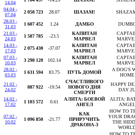
14.04
04.04 -
2 058 723
28.07
ШАЗАМ!
SHAZA
07.04
28.03 -
1 607 452
1.24
ДАМБО
DUMB
31.03
21.03 -
КАПИТАН
CAPTAI
1 587 785
-23.5
24.03
МАРВЕЛ
MARVE
14.03 -
КАПИТАН
CAPTAI
2 075 430
-37.07
17.03
МАРВЕЛ
MARVE
07.03 -
КАПИТАН
CAPTAI
3 298 120
102.14
10.03
МАРВЕЛ
MARVE
28.02 -
A DOG'S 
1 631 594
83.75
ПУТЬ ДОМОЙ
03.03
HOME
СЧАСТЛИВОГО
21.02 -
HAPPY DE
887 922
-19.54
НОВОГО ДНЯ
24.02
DAY 2
СМЕРТИ
14.02 -
АЛИТА: БОЕВОЙ
ALITA: BA
1 103 572
0.61
17.02
АНГЕЛ
ANGE
HOW TO T
КАК
07.02 -
YOUR DRA
1 096 850
-21.77
ПРИРУЧИТЬ
10.02
THE HID
ДРАКОНА-3
WORL
HOW TO T