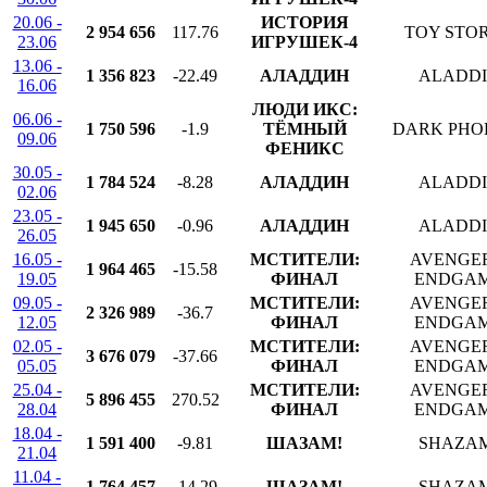
20.06 -
ИСТОРИЯ
2 954 656
117.76
TOY STOR
23.06
ИГРУШЕК-4
13.06 -
1 356 823
-22.49
АЛАДДИН
ALADD
16.06
ЛЮДИ ИКС:
06.06 -
1 750 596
-1.9
ТЁМНЫЙ
DARK PHO
09.06
ФЕНИКС
30.05 -
1 784 524
-8.28
АЛАДДИН
ALADD
02.06
23.05 -
1 945 650
-0.96
АЛАДДИН
ALADD
26.05
16.05 -
МСТИТЕЛИ:
AVENGER
1 964 465
-15.58
19.05
ФИНАЛ
ENDGA
09.05 -
МСТИТЕЛИ:
AVENGER
2 326 989
-36.7
12.05
ФИНАЛ
ENDGA
02.05 -
МСТИТЕЛИ:
AVENGER
3 676 079
-37.66
05.05
ФИНАЛ
ENDGA
25.04 -
МСТИТЕЛИ:
AVENGER
5 896 455
270.52
28.04
ФИНАЛ
ENDGA
18.04 -
1 591 400
-9.81
ШАЗАМ!
SHAZA
21.04
11.04 -
1 764 457
-14.29
ШАЗАМ!
SHAZA