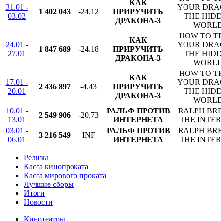
КАК
31.01 -
YOUR DRA
1 402 043
-24.12
ПРИРУЧИТЬ
03.02
THE HID
ДРАКОНА-3
WORL
HOW TO T
КАК
24.01 -
YOUR DRA
1 847 689
-24.18
ПРИРУЧИТЬ
27.01
THE HID
ДРАКОНА-3
WORL
HOW TO T
КАК
17.01 -
YOUR DRA
2 436 897
-4.43
ПРИРУЧИТЬ
20.01
THE HID
ДРАКОНА-3
WORL
10.01 -
РАЛЬФ ПРОТИВ
RALPH BR
2 549 906
-20.73
13.01
ИНТЕРНЕТА
THE INTE
03.01 -
РАЛЬФ ПРОТИВ
RALPH BR
3 216 549
INF
06.01
ИНТЕРНЕТА
THE INTE
Релизы
Касса кинопроката
Касса мирового проката
Лучшие сборы
Итоги
Новости
Кинотеатры