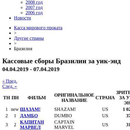
2008 год
2007 год
2006 год
Новости
Касса мирового проката
>
Другие страны
>
Бразилия
Кассовые сборы Бразилии за уик-энд
04.04.2019 - 07.04.2019
« Пред.
След. »
ЗРИТ
ОРИГИНАЛЬНОЕ
ТН
ПН
ФИЛЬМ
СТРАНА
ЗА 
НАЗВАНИЕ
Э
1
new
ШАЗАМ!
SHAZAM!
US
1 0
2
1
ДАМБО
DUMBO
US
3
КАПИТАН
CAPTAIN
3
2
US
3
МАРВЕЛ
MARVEL