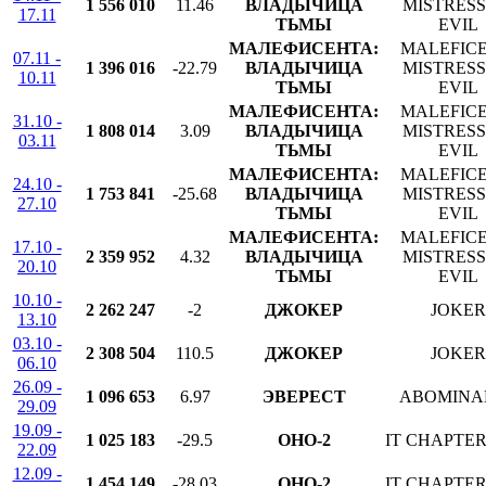
1 556 010
11.46
ВЛАДЫЧИЦА
MISTRESS
17.11
ТЬМЫ
EVIL
МАЛЕФИСЕНТА:
MALEFICE
07.11 -
1 396 016
-22.79
ВЛАДЫЧИЦА
MISTRESS
10.11
ТЬМЫ
EVIL
МАЛЕФИСЕНТА:
MALEFICE
31.10 -
1 808 014
3.09
ВЛАДЫЧИЦА
MISTRESS
03.11
ТЬМЫ
EVIL
МАЛЕФИСЕНТА:
MALEFICE
24.10 -
1 753 841
-25.68
ВЛАДЫЧИЦА
MISTRESS
27.10
ТЬМЫ
EVIL
МАЛЕФИСЕНТА:
MALEFICE
17.10 -
2 359 952
4.32
ВЛАДЫЧИЦА
MISTRESS
20.10
ТЬМЫ
EVIL
10.10 -
2 262 247
-2
ДЖОКЕР
JOKER
13.10
03.10 -
2 308 504
110.5
ДЖОКЕР
JOKER
06.10
26.09 -
1 096 653
6.97
ЭВЕРЕСТ
ABOMINA
29.09
19.09 -
1 025 183
-29.5
ОНО-2
IT CHAPTE
22.09
12.09 -
1 454 149
-28.03
ОНО-2
IT CHAPTE