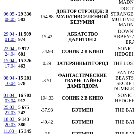
MADN
DOCT
ДОКТОР СТРЭНДЖ: В
06.05 -
29 336
STRANGE 
154.88
МУЛЬТИВСЕЛЕННОЙ
08.05
583
MULTIVE
БЕЗУМИЯ
MADN
DOWN
29.04 -
11 509
АББАТСТВО
15.42
ABBEY: 
01.05
974
ДАУНТОН 2
ER
22.04 -
9 972
SONIC
-34.93
СОНИК 2 В КИНО
24.04
681
HEDGEH
15.04 -
15 326
0.29
ЗАТЕРЯННЫЙ ГОРОД
THE LOS
17.04
463
FANTA
ФАНТАСТИЧЕСКИЕ
08.04 -
15 281
BEASTS
-8.51
ТВАРИ: ТАЙНЫ
10.04
578
SECRET
ДАМБЛДОРА
DUMBLE
01.04 -
16 703
SONIC
194.33
СОНИК 2 В КИНО
03.04
912
HEDGEH
25.03 -
5 675
-37.93
БЭТМЕН
THE BA
27.03
242
18.03 -
9 143
-40.42
БЭТМЕН
THE BA
20.03
380
11.03 -
15 345
-35
БЭТМЕН
THE BA