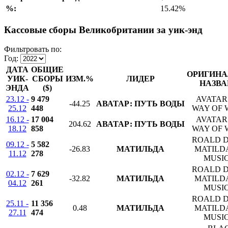
%:
15.42%
Кассовые сборы Великобритании за уик-энд
Фильтровать по:
Год:
ДАТА
ОБЩИЕ
ОРИГИНА
УИК-
СБОРЫ
ИЗМ.%
ЛИДЕР
НАЗВА
ЭНДА
($)
23.12 -
9 479
AVATAR
-44.25
АВАТАР: ПУТЬ ВОДЫ
25.12
448
WAY OF 
16.12 -
17 004
AVATAR
204.62
АВАТАР: ПУТЬ ВОДЫ
18.12
858
WAY OF 
ROALD D
09.12 -
5 582
-26.83
МАТИЛЬДА
MATILD
11.12
278
MUSI
ROALD D
02.12 -
7 629
-32.82
МАТИЛЬДА
MATILD
04.12
261
MUSI
ROALD D
25.11 -
11 356
0.48
МАТИЛЬДА
MATILD
27.11
474
MUSI