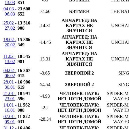
13.03
851
04.03 -
23 608
74.66
БЭТМЕН
THE BA
06.03
652
АНЧАРТЕД: НА
25.02 -
13 516
-14.81
КАРТАХ НЕ
UNCHA
27.02
908
ЗНАЧИТСЯ
АНЧАРТЕД: НА
18.02 -
15 866
-14.45
КАРТАХ НЕ
UNCHA
20.02
349
ЗНАЧИТСЯ
АНЧАРТЕД: НА
11.02 -
18 545
13.31
КАРТАХ НЕ
UNCHA
13.02
981
ЗНАЧИТСЯ
04.02 -
16 367
-3.65
ЗВЕРОПОЙ 2
SING
06.02
015
28.01 -
16 986
54.54
ЗВЕРОПОЙ 2
SING
30.01
619
21.01 -
10 991
ЧЕЛОВЕК-ПАУК:
SPIDER-M
-4.93
23.01
596
НЕТ ПУТИ ДОМОЙ
WAY H
14.01 -
11 562
ЧЕЛОВЕК-ПАУК:
SPIDER-M
-2.2
16.01
008
НЕТ ПУТИ ДОМОЙ
WAY H
07.01 -
11 822
ЧЕЛОВЕК-ПАУК:
SPIDER-M
-28.34
09.01
031
НЕТ ПУТИ ДОМОЙ
WAY H
31.12 -
16 496
ЧЕЛОВЕК-ПАУК:
SPIDER-M