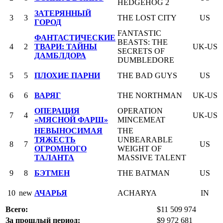
HEDGEHOG 2
ЗАТЕРЯННЫЙ
3
3
THE LOST CITY
US
ГОРОД
FANTASTIC
ФАНТАСТИЧЕСКИЕ
BEASTS: THE
4
2
ТВАРИ: ТАЙНЫ
UK-US
SECRETS OF
ДАМБЛДОРА
DUMBLEDORE
5
5
ПЛОХИЕ ПАРНИ
THE BAD GUYS
US
6
6
ВАРЯГ
THE NORTHMAN
UK-US
ОПЕРАЦИЯ
OPERATION
7
4
UK-US
«МЯСНОЙ ФАРШ»
MINCEMEAT
НЕВЫНОСИМАЯ
THE
ТЯЖЕСТЬ
UNBEARABLE
8
7
US
ОГРОМНОГО
WEIGHT OF
ТАЛАНТА
MASSIVE TALENT
9
8
БЭТМЕН
THE BATMAN
US
10
new
АЧАРЬЯ
ACHARYA
IN
Всего:
$11 509 974
За прошлый период:
$9 972 681