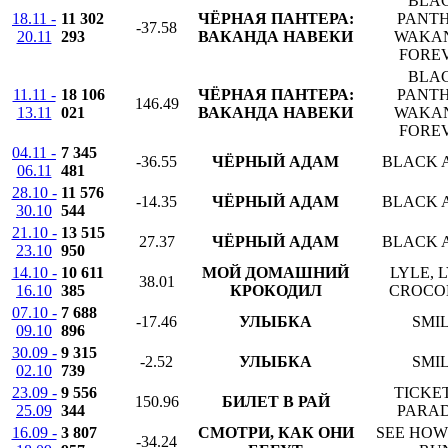
BLA
18.11 -
11 302
ЧЁРНАЯ ПАНТЕРА:
PANTH
-37.58
20.11
293
ВАКАНДА НАВЕКИ
WAKA
FORE
BLA
11.11 -
18 106
ЧЁРНАЯ ПАНТЕРА:
PANTH
146.49
13.11
021
ВАКАНДА НАВЕКИ
WAKA
FORE
04.11 -
7 345
-36.55
ЧЁРНЫЙ АДАМ
BLACK 
06.11
481
28.10 -
11 576
-14.35
ЧЁРНЫЙ АДАМ
BLACK 
30.10
544
21.10 -
13 515
27.37
ЧЁРНЫЙ АДАМ
BLACK 
23.10
950
14.10 -
10 611
МОЙ ДОМАШНИЙ
LYLE, 
38.01
16.10
385
КРОКОДИЛ
CROCO
07.10 -
7 688
-17.46
УЛЫБКА
SMI
09.10
896
30.09 -
9 315
-2.52
УЛЫБКА
SMI
02.10
739
23.09 -
9 556
TICKE
150.96
БИЛЕТ В РАЙ
25.09
344
PARAD
16.09 -
3 807
СМОТРИ, КАК ОНИ
SEE HOW
-34.24