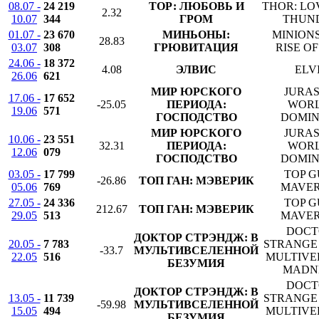
08.07 -
24 219
ТОР: ЛЮБОВЬ И
THOR: LO
2.32
10.07
344
ГРОМ
THUN
01.07 -
23 670
МИНЬОНЫ:
MINIONS
28.83
03.07
308
ГРЮВИТАЦИЯ
RISE O
24.06 -
18 372
4.08
ЭЛВИС
ELV
26.06
621
МИР ЮРСКОГО
JURAS
17.06 -
17 652
-25.05
ПЕРИОДА:
WORL
19.06
571
ГОСПОДСТВО
DOMIN
МИР ЮРСКОГО
JURAS
10.06 -
23 551
32.31
ПЕРИОДА:
WORL
12.06
079
ГОСПОДСТВО
DOMIN
03.05 -
17 799
TOP G
-26.86
ТОП ГАН: МЭВЕРИК
05.06
769
MAVER
27.05 -
24 336
TOP G
212.67
ТОП ГАН: МЭВЕРИК
29.05
513
MAVER
DOCT
ДОКТОР СТРЭНДЖ: В
20.05 -
7 783
STRANGE 
-33.7
МУЛЬТИВСЕЛЕННОЙ
22.05
516
MULTIVE
БЕЗУМИЯ
MADN
DOCT
ДОКТОР СТРЭНДЖ: В
13.05 -
11 739
STRANGE 
-59.98
МУЛЬТИВСЕЛЕННОЙ
15.05
494
MULTIVE
БЕЗУМИЯ