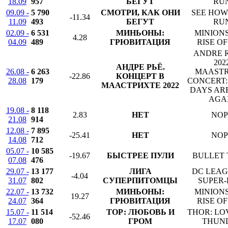
18.09
957
БЕГУТ
RU
09.09 -
5 790
СМОТРИ, КАК ОНИ
SEE HOW
-11.34
11.09
493
БЕГУТ
RU
02.09 -
6 531
МИНЬОНЫ:
MINIONS
4.28
04.09
489
ГРЮВИТАЦИЯ
RISE O
ANDRE R
202
АНДРЕ РЬЁ.
26.08 -
6 263
MAASTR
-22.86
КОНЦЕРТ В
28.08
179
CONCERT:
МААСТРИХТЕ 2022
DAYS AR
AGA
19.08 -
8 118
2.83
НЕТ
NOP
21.08
914
12.08 -
7 895
-25.41
НЕТ
NOP
14.08
712
05.07 -
10 585
-19.67
БЫСТРЕЕ ПУЛИ
BULLET 
07.08
476
29.07 -
13 177
ЛИГА
DC LEAG
-4.04
31.07
802
СУПЕРПИТОМЦЫ
SUPER-
22.07 -
13 732
МИНЬОНЫ:
MINIONS
19.27
24.07
364
ГРЮВИТАЦИЯ
RISE O
15.07 -
11 514
ТОР: ЛЮБОВЬ И
THOR: LO
-52.46
17.07
080
ГРОМ
THUN