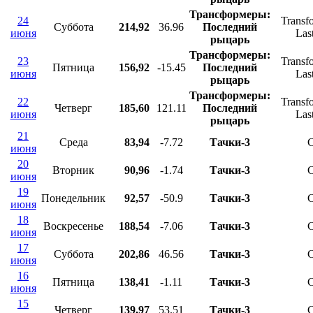
Трансформеры:
24
Transf
Суббота
214,92
36.96
Последний
июня
Las
рыцарь
Трансформеры:
23
Transf
Пятница
156,92
-15.45
Последний
июня
Las
рыцарь
Трансформеры:
22
Transf
Четверг
185,60
121.11
Последний
июня
Las
рыцарь
21
Среда
83,94
-7.72
Тачки-3
C
июня
20
Вторник
90,96
-1.74
Тачки-3
C
июня
19
Понедельник
92,57
-50.9
Тачки-3
C
июня
18
Воскресенье
188,54
-7.06
Тачки-3
C
июня
17
Суббота
202,86
46.56
Тачки-3
C
июня
16
Пятница
138,41
-1.11
Тачки-3
C
июня
15
Четверг
139,97
53.51
Тачки-3
C