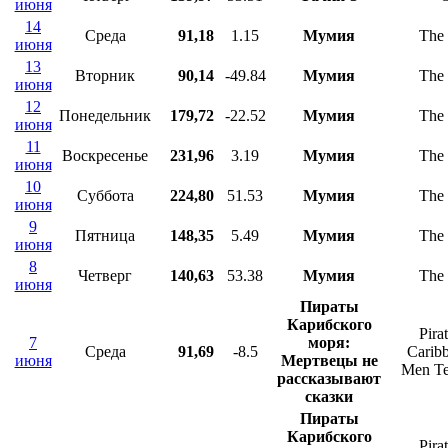
июня
14
Среда
91,18
1.15
Мумия
The
июня
13
Вторник
90,14
-49.84
Мумия
The
июня
12
Понедельник
179,72
-22.52
Мумия
The
июня
11
Воскресенье
231,96
3.19
Мумия
The
июня
10
Суббота
224,80
51.53
Мумия
The
июня
9
Пятница
148,35
5.49
Мумия
The
июня
8
Четверг
140,63
53.38
Мумия
The
июня
Пираты
Карибского
Pira
7
моря:
Среда
91,69
-8.5
Carib
июня
Мертвецы не
Men Te
рассказывают
сказки
Пираты
Карибского
Pira