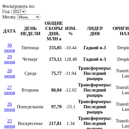
Фильтровать по:
Год:
Месяц:
ОБЩИЕ
ДЕНЬ
СБОРЫ
ИЗМ.
ЛИДЕР
ОРИГ
ДАТА
НЕДЕЛИ
ДНЯ,
%
ДНЯ
НА
МЛН
a
30
Пятница
155,05
-10.44
Гадкий я-3
Despi
июня
29
Четверг
173,12
128.48
Гадкий я-3
Despi
июня
Трансформеры:
28
Transf
Среда
75,77
-11.94
Последний
июня
Las
рыцарь
Трансформеры:
27
Transf
Вторник
86,04
-12.02
Последний
июня
Las
рыцарь
Трансформеры:
26
Transf
Понедельник
97,79
-55.1
Последний
июня
Las
рыцарь
Трансформеры:
25
Transf
Воскресенье
217,81
1.34
Последний
июня
Las
рыцарь