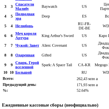
Спасатели
Це
3
3
Baywatch
US
Малибу
Парт
Подводная
4
5
Deep
ES
Во
эра
RU-FR-
5
4
Нелюбовь
WD
DE-BE
Меч короля
6
6
King Arthur's Sword
US
Каро 
Артура
Двадц
7
7
Чужой: Завет
Alien: Covenant
US
Фок
Двадц
8
8
Одаренная
Gifted
US
Фок
Спарк. Герой
9
9
Spark: A Space Tail
CA-KR
Megogo D
вселенной
10
10
Большой
RU
WD
a
Всего:
262,43 млн
a
Предыдущий день:
171,93 млн
%:
52.64%
Ежедневные кассовые сборы (неофициально)