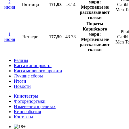
2
моря:
Пятница
171,93
-3.14
Carib
июня
Мертвецы не
Men Te
рассказывают
сказки
Пираты
Карибского
Pira
1
моря:
Четверг
177,50
43.33
Carib
июня
Мертвецы не
Men Te
рассказывают
сказки
Релизы
Касса кинопроката
Касса мирового проката
Лучшие сборы
Итоги
Новости
Кинотеатры
Фоторепортажи
Изменения в релизах
Кинособытия
Контакты