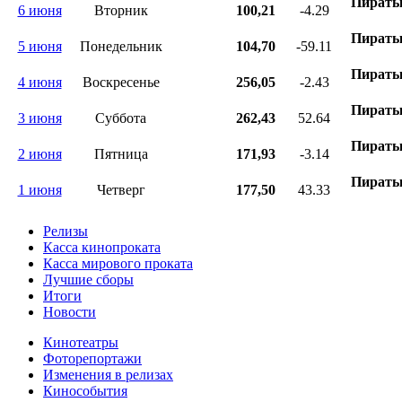
Пираты
6 июня
Вторник
100,21
-4.29
Пираты
5 июня
Понедельник
104,70
-59.11
Пираты
4 июня
Воскресенье
256,05
-2.43
Пираты
3 июня
Суббота
262,43
52.64
Пираты
2 июня
Пятница
171,93
-3.14
Пираты
1 июня
Четверг
177,50
43.33
Релизы
Касса кинопроката
Касса мирового проката
Лучшие сборы
Итоги
Новости
Кинотеатры
Фоторепортажи
Изменения в релизах
Кинособытия