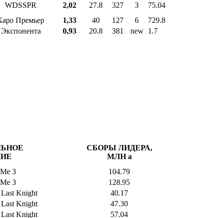
WDSSPR
2,02
27.8
327
3
75.04
Каро Премьер
1,33
40
127
6
729.8
Экспонента
0,93
20.8
381
new
1.7
ЛЬНОЕ
СБОРЫ ЛИДЕРА,
НИЕ
МЛН
a
 Me 3
104.79
 Me 3
128.95
 Last Knight
40.17
 Last Knight
47.30
 Last Knight
57.04