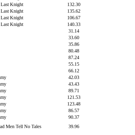
 Last Knight
132.30
 Last Knight
135.62
 Last Knight
106.67
 Last Knight
140.33
31.14
33.60
35.86
80.48
87.24
55.15
66.12
mmy
42.03
mmy
43.43
mmy
89.71
mmy
121.53
mmy
123.48
mmy
86.57
mmy
90.37
ead Men Tell No Tales
39.96