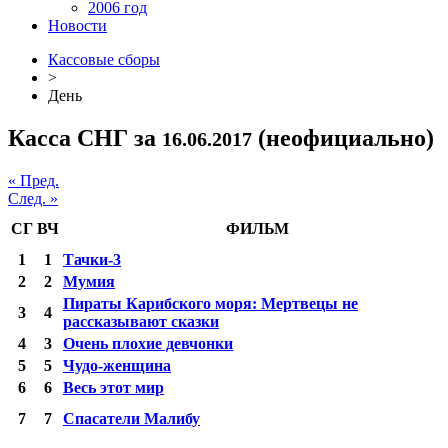
2006 год
Новости
Кассовые сборы
>
День
Касса СНГ за
(неофициально)
16.06.2017
« Пред.
След. »
СГ
ВЧ
ФИЛЬМ
1
1
Тачки-3
2
2
Мумия
Пираты Карибского моря: Мертвецы не
3
4
рассказывают сказки
4
3
Очень плохие девчонки
5
5
Чудо-женщина
6
6
Весь этот мир
7
7
Спасатели Малибу