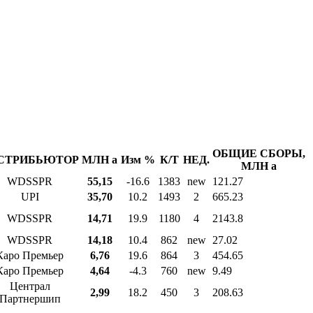
ОБЩИЕ СБОРЫ,
СТРИБЬЮТОР
МЛН
a
Изм %
К/Т
НЕД.
МЛН
a
WDSSPR
55,15
-16.6
1383
new
121.27
UPI
35,70
10.2
1493
2
665.23
WDSSPR
14,71
19.9
1180
4
2143.8
WDSSPR
14,18
10.4
862
new
27.02
Каро Премьер
6,76
19.6
864
3
454.65
Каро Премьер
4,64
-4.3
760
new
9.49
Централ
2,99
18.2
450
3
208.63
Партнершип