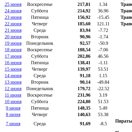
25 июня
Воскресенье
217,81
1.34
Тран
24 июня
Суббота
214,92
36.96
Тран
23 июня
Пятница
156,92
-15.45
Тран
22 июня
Четверг
185,60
121.11
Тран
21 июня
Среда
83,94
-7.72
20 июня
Вторник
90,96
-1.74
19 июня
Понедельник
92,57
-50.9
18 июня
Воскресенье
188,54
-7.06
17 июня
Суббота
202,86
46.56
16 июня
Пятница
138,41
-1.11
15 июня
Четверг
139,97
53.51
14 июня
Среда
91,18
1.15
13 июня
Вторник
90,14
-49.84
12 июня
Понедельник
179,72
-22.52
11 июня
Воскресенье
231,96
3.19
10 июня
Суббота
224,80
51.53
9 июня
Пятница
148,35
5.49
8 июня
Четверг
140,63
53.38
Пираты
7 июня
Среда
91,69
-8.5