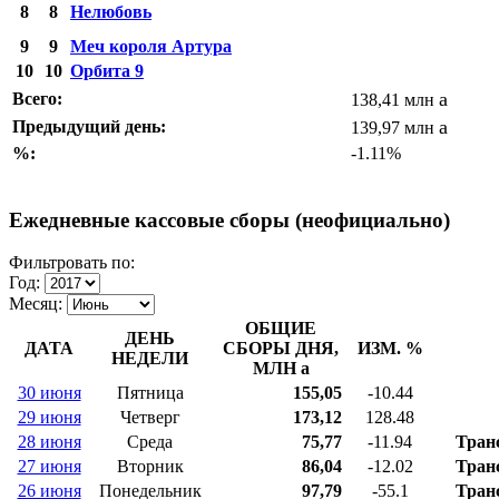
8
8
Нелюбовь
9
9
Меч короля Артура
10
10
Орбита 9
a
Всего:
138,41 млн
a
Предыдущий день:
139,97 млн
%:
-1.11%
Ежедневные кассовые сборы (неофициально)
Фильтровать по:
Год:
Месяц:
ОБЩИЕ
ДЕНЬ
ДАТА
СБОРЫ ДНЯ,
ИЗМ. %
НЕДЕЛИ
МЛН
a
30 июня
Пятница
155,05
-10.44
29 июня
Четверг
173,12
128.48
28 июня
Среда
75,77
-11.94
Тран
27 июня
Вторник
86,04
-12.02
Тран
26 июня
Понедельник
97,79
-55.1
Тран