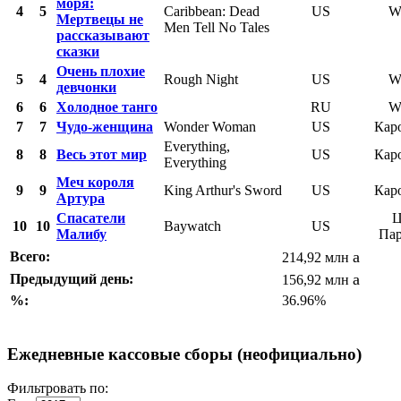
моря:
4
5
Caribbean: Dead
US
W
Мертвецы не
Men Tell No Tales
рассказывают
сказки
Очень плохие
5
4
Rough Night
US
W
девчонки
6
6
Холодное танго
RU
W
7
7
Чудо-женщина
Wonder Woman
US
Кар
Everything,
8
8
Весь этот мир
US
Кар
Everything
Меч короля
9
9
King Arthur's Sword
US
Кар
Артура
Спасатели
Ц
10
10
Baywatch
US
Малибу
Па
a
Всего:
214,92 млн
a
Предыдущий день:
156,92 млн
%:
36.96%
Ежедневные кассовые сборы (неофициально)
Фильтровать по: