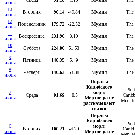
июня
13
Вторник
90,14
-49.84
Мумия
The
июня
12
Понедельник
179,72
-22.52
Мумия
The
июня
11
Воскресенье
231,96
3.19
Мумия
The
июня
10
Суббота
224,80
51.53
Мумия
The
июня
9
Пятница
148,35
5.49
Мумия
The
июня
8
Четверг
140,63
53.38
Мумия
The
июня
Пираты
Карибского
Pira
7
моря:
Среда
91,69
-8.5
Carib
июня
Мертвецы не
Men Te
рассказывают
сказки
Пираты
Карибского
Pira
6
моря:
Вторник
100,21
-4.29
Carib
июня
Мертвецы не
Men Te