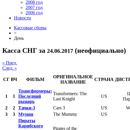
2008 год
2007 год
2006 год
Новости
Кассовые сборы
>
День
Касса СНГ за
(неофициально)
24.06.2017
« Пред.
След. »
ОРИГИНАЛЬНОЕ
СГ
ВЧ
ФИЛЬМ
СТРАНА
ДИСТ
НАЗВАНИЕ
Трансформеры:
Transformers: The
Ц
1
1
Последний
US
Last Knight
Па
рыцарь
2
2
Тачки-3
Cars 3
US
W
3
3
Мумия
The Mummy
US
Пираты
Карибского
Pirates of the