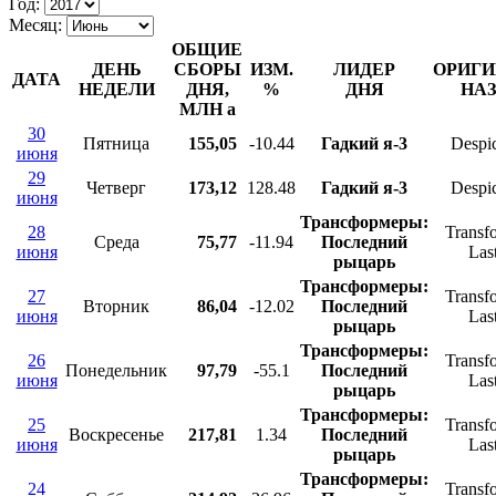
Год:
Месяц:
ОБЩИЕ
ДЕНЬ
СБОРЫ
ИЗМ.
ЛИДЕР
ОРИГ
ДАТА
НЕДЕЛИ
ДНЯ,
%
ДНЯ
НА
МЛН
a
30
Пятница
155,05
-10.44
Гадкий я-3
Despi
июня
29
Четверг
173,12
128.48
Гадкий я-3
Despi
июня
Трансформеры:
28
Transf
Среда
75,77
-11.94
Последний
июня
Las
рыцарь
Трансформеры:
27
Transf
Вторник
86,04
-12.02
Последний
июня
Las
рыцарь
Трансформеры:
26
Transf
Понедельник
97,79
-55.1
Последний
июня
Las
рыцарь
Трансформеры:
25
Transf
Воскресенье
217,81
1.34
Последний
июня
Las
рыцарь
Трансформеры:
24
Transf