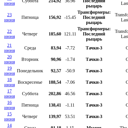
Суббота
214,92
36.96
Последний
июня
Las
рыцарь
Трансформеры:
23
Transf
Пятница
156,92
-15.45
Последний
июня
Las
рыцарь
Трансформеры:
22
Transf
Четверг
185,60
121.11
Последний
июня
Las
рыцарь
21
Среда
83,94
-7.72
Тачки-3
C
июня
20
Вторник
90,96
-1.74
Тачки-3
C
июня
19
Понедельник
92,57
-50.9
Тачки-3
C
июня
18
Воскресенье
188,54
-7.06
Тачки-3
C
июня
17
Суббота
202,86
46.56
Тачки-3
C
июня
16
Пятница
138,41
-1.11
Тачки-3
C
июня
15
Четверг
139,97
53.51
Тачки-3
C
июня
14
Среда
91,18
1.15
Мумия
The