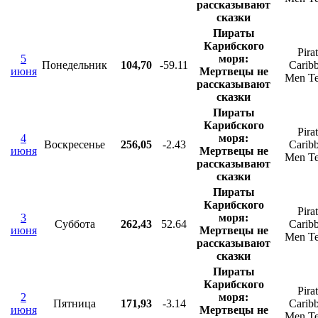
рассказывают
сказки
Пираты
Карибского
Pira
5
моря:
Понедельник
104,70
-59.11
Carib
июня
Мертвецы не
Men Te
рассказывают
сказки
Пираты
Карибского
Pira
4
моря:
Воскресенье
256,05
-2.43
Carib
июня
Мертвецы не
Men Te
рассказывают
сказки
Пираты
Карибского
Pira
3
моря:
Суббота
262,43
52.64
Carib
июня
Мертвецы не
Men Te
рассказывают
сказки
Пираты
Карибского
Pira
2
моря:
Пятница
171,93
-3.14
Carib
июня
Мертвецы не
Men Te