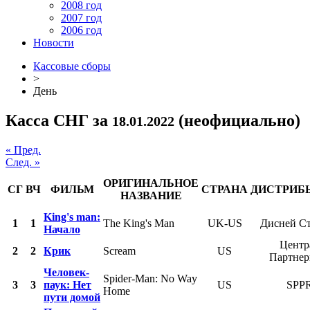
2008 год
2007 год
2006 год
Новости
Кассовые сборы
>
День
Касса СНГ за
(неофициально)
18.01.2022
« Пред.
След. »
ОРИГИНАЛЬНОЕ
СГ
ВЧ
ФИЛЬМ
СТРАНА
ДИСТРИБ
НАЗВАНИЕ
King's man:
1
1
The King's Man
UK-US
Дисней С
Начало
Центр
2
2
Крик
Scream
US
Партне
Человек-
Spider-Man: No Way
3
3
паук: Нет
US
SPP
Home
пути домой