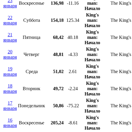
23
Воскресенье
136,98
-11.16
man:
The King'
января
Начало
King's
22
Суббота
154,18
125.34
man:
The King'
января
Начало
King's
21
Пятница
68,42
40.18
man:
The King'
января
Начало
King's
20
Четверг
48,81
-4.33
man:
The King'
января
Начало
King's
19
Среда
51,02
2.61
man:
The King'
января
Начало
King's
18
Вторник
49,72
-2.24
man:
The King'
января
Начало
King's
17
Понедельник
50,86
-75.22
man:
The King'
января
Начало
King's
16
Воскресенье
205,24
-8.61
man:
The King'
января
Начало