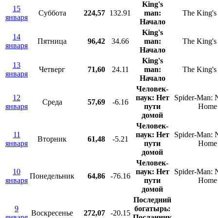
King's
15
Суббота
224,57
132.91
man:
The King'
января
Начало
King's
14
Пятница
96,42
34.66
man:
The King'
января
Начало
King's
13
Четверг
71,60
24.11
man:
The King'
января
Начало
Человек-
12
паук: Нет
Spider-Man:
Среда
57,69
-6.16
января
пути
Home
домой
Человек-
11
паук: Нет
Spider-Man:
Вторник
61,48
-5.21
января
пути
Home
домой
Человек-
10
паук: Нет
Spider-Man:
Понедельник
64,86
-76.16
января
пути
Home
домой
Последний
9
богатырь:
Воскресенье
272,07
-20.15
января
Посланник