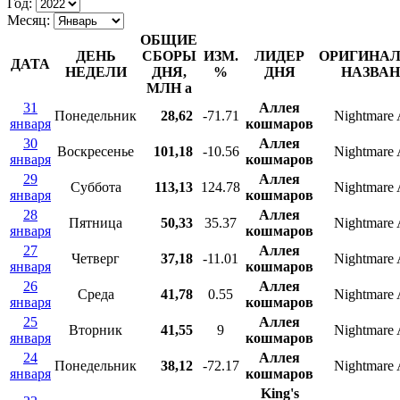
Год:
Месяц:
ОБЩИЕ
ДЕНЬ
СБОРЫ
ИЗМ.
ЛИДЕР
ОРИГИНА
ДАТА
НЕДЕЛИ
ДНЯ,
%
ДНЯ
НАЗВА
МЛН
a
31
Аллея
Понедельник
28,62
-71.71
Nightmare 
января
кошмаров
30
Аллея
Воскресенье
101,18
-10.56
Nightmare 
января
кошмаров
29
Аллея
Суббота
113,13
124.78
Nightmare 
января
кошмаров
28
Аллея
Пятница
50,33
35.37
Nightmare 
января
кошмаров
27
Аллея
Четверг
37,18
-11.01
Nightmare 
января
кошмаров
26
Аллея
Среда
41,78
0.55
Nightmare 
января
кошмаров
25
Аллея
Вторник
41,55
9
Nightmare 
января
кошмаров
24
Аллея
Понедельник
38,12
-72.17
Nightmare 
января
кошмаров
King's