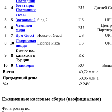
Последний
богатырь:
4
4
RU
Дисней С
Посланник
тьмы
5
5
Зверопой 2
Sing 2
US
UPI
Чемпион
Центр
6
6
RU
мира
Партне
7
7
Дом Gucci
House of Gucci
US
UPI
Лакричная
8
10
Licorice Pizza
US
UPI
пицца
Бизнес по-
9
8
казахски в
KZ
Турции
10
9
Свингеры
RU
Воль
a
Всего:
49,72 млн
a
Предыдущий день:
50,86 млн
%:
-2.24%
Ежедневные кассовые сборы (неофициально)
Фильтровать по: