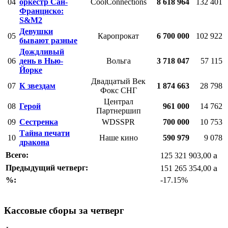
04
оркестр Сан-
CoolConnections
8 618 964
132 401
Франциско:
S&M2
Девушки
05
Каропрокат
6 700 000
102 922
бывают разные
Дождливый
06
день в Нью-
Вольга
3 718 047
57 115
Йорке
Двадцатый Век
07
К звездам
1 874 663
28 798
Фокс СНГ
Централ
08
Герой
961 000
14 762
Партнершип
09
Сестренка
WDSSPR
700 000
10 753
Тайна печати
10
Наше кино
590 979
9 078
дракона
a
Всего:
125 321 903,00
a
Предыдущий четверг:
151 265 354,00
%:
-17.15%
Кассовые сборы за четверг