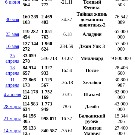
6 июня
-21.11
Темный
564
772
503
Феникс
Тайная жизнь
160 285
2 469
76 542
30 мая
34.37
домашних
103
403
889
животных-2
119 282
1 851
65 000
23 мая
-6.18
Аладдин
454
763
000
127 144
1 960
57 500
16 мая
284.59
Джон Уик-3
272
624
000
25
33 059
516 713
-61.07
Миллиард
9 800 000
апреля
278
18
84 914
1 327
28 406
16.54
После
апреля
657
933
600
11
72 866
1 125
30 800
-36.18
Хеллбой
апреля
173
567
987
114 178
1 752
62 000
4 апреля
-0.35
Шазам!
221
169
000
114 583
1 773
43 000
28 марта
78.6
Дамбо
634
949
000
64 156
Балканский
15 344
21 марта
998 071
16.37
305
рубеж
206
55 133
Капитан
27 400
14 марта
840 587
-35.61
125
Марвел
000