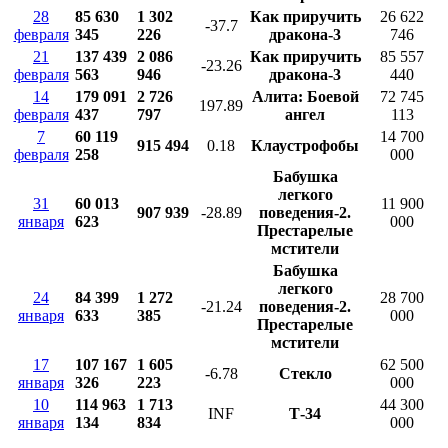
28
85 630
1 302
Как приручить
26 622
-37.7
февраля
345
226
дракона-3
746
21
137 439
2 086
Как приручить
85 557
-23.26
февраля
563
946
дракона-3
440
14
179 091
2 726
Алита: Боевой
72 745
197.89
февраля
437
797
ангел
113
7
60 119
14 700
915 494
0.18
Клаустрофобы
февраля
258
000
Бабушка
легкого
31
60 013
11 900
907 939
-28.89
поведения-2.
января
623
000
Престарелые
мстители
Бабушка
легкого
24
84 399
1 272
28 700
-21.24
поведения-2.
января
633
385
000
Престарелые
мстители
17
107 167
1 605
62 500
-6.78
Стекло
января
326
223
000
10
114 963
1 713
44 300
INF
Т-34
января
134
834
000