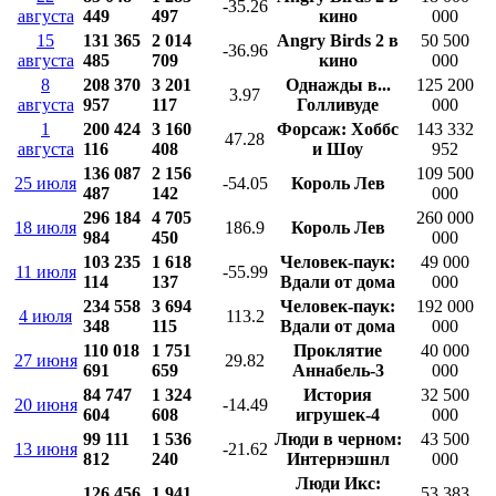
-35.26
августа
449
497
кино
000
15
131 365
2 014
Angry Birds 2 в
50 500
-36.96
августа
485
709
кино
000
8
208 370
3 201
Однажды в...
125 200
3.97
августа
957
117
Голливуде
000
1
200 424
3 160
Форсаж: Хоббс
143 332
47.28
августа
116
408
и Шоу
952
136 087
2 156
109 500
25 июля
-54.05
Король Лев
487
142
000
296 184
4 705
260 000
18 июля
186.9
Король Лев
984
450
000
103 235
1 618
Человек-паук:
49 000
11 июля
-55.99
114
137
Вдали от дома
000
234 558
3 694
Человек-паук:
192 000
4 июля
113.2
348
115
Вдали от дома
000
110 018
1 751
Проклятие
40 000
27 июня
29.82
691
659
Аннабель-3
000
84 747
1 324
История
32 500
20 июня
-14.49
604
608
игрушек-4
000
99 111
1 536
Люди в черном:
43 500
13 июня
-21.62
812
240
Интернэшнл
000
Люди Икс:
126 456
1 941
53 383