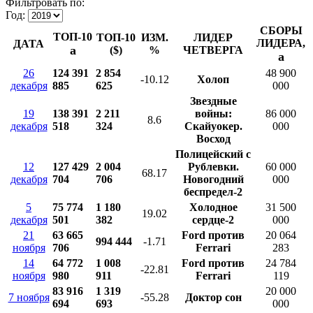
Фильтровать по:
Год:
СБОРЫ
ТОП-10
ТОП-10
ИЗМ.
ЛИДЕР
ЛИДЕРА,
ДАТА
a
($)
%
ЧЕТВЕРГА
a
26
124 391
2 854
48 900
-10.12
Холоп
декабря
885
625
000
Звездные
19
138 391
2 211
войны:
86 000
8.6
декабря
518
324
Скайуокер.
000
Восход
Полицейский с
12
127 429
2 004
Рублевки.
60 000
68.17
декабря
704
706
Новогодний
000
беспредел-2
5
75 774
1 180
Холодное
31 500
19.02
декабря
501
382
сердце-2
000
21
63 665
Ford против
20 064
994 444
-1.71
ноября
706
Ferrari
283
14
64 772
1 008
Ford против
24 784
-22.81
ноября
980
911
Ferrari
119
83 916
1 319
20 000
7 ноября
-55.28
Доктор сон
694
693
000