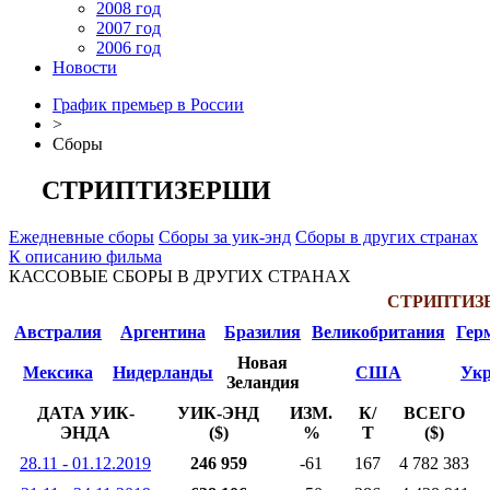
2008 год
2007 год
2006 год
Новости
График премьер в России
>
Сборы
СТРИПТИЗЕРШИ
Ежедневные сборы
Сборы за уик-энд
Сборы в других странах
К описанию фильма
КАССОВЫЕ СБОРЫ В ДРУГИХ СТРАНАХ
СТРИПТИЗ
Австралия
Аргентина
Бразилия
Великобритания
Гер
Новая
Мексика
Нидерланды
США
Укр
Зеландия
ДАТА УИК-
УИК-ЭНД
ИЗМ.
К/
ВСЕГО
ЭНДА
($)
%
Т
($)
28.11 - 01.12.2019
246 959
-61
167
4 782 383