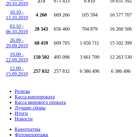
273
671 433
6 810
16 631 392
20.10.2019
10.10 -
4 260
669 266
105 594
16 577 707
13.10.2019
03.10 -
28 343
656 460
704 879
16 260 506
06.10.2019
26.09 -
68 459
609 705
1 656 711
15 102 399
29.09.2019
19.09 -
150 502
495 096
3 661 709
12 263 530
22.09.2019
12.09 -
257 832
257 832
6 386 496
6 386 496
15.09.2019
Релизы
Касса кинопроката
Касса мирового проката
Лучшие сборы
Итоги
Новости
Кинотеатры
Фоторепортажи