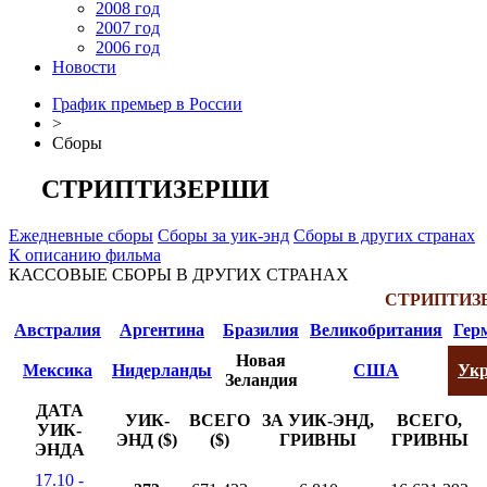
2008 год
2007 год
2006 год
Новости
График премьер в России
>
Сборы
СТРИПТИЗЕРШИ
Ежедневные сборы
Сборы за уик-энд
Сборы в других странах
К описанию фильма
КАССОВЫЕ СБОРЫ В ДРУГИХ СТРАНАХ
СТРИПТИЗ
Австралия
Аргентина
Бразилия
Великобритания
Гер
Новая
Мексика
Нидерланды
США
Укр
Зеландия
ДАТА
УИК-
ВСЕГО
ЗА УИК-ЭНД,
ВСЕГО,
УИК-
ЭНД ($)
($)
ГРИВНЫ
ГРИВНЫ
ЭНДА
17.10 -