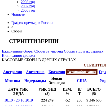
2008 год
2007 год
2006 год
Новости
График премьер в России
>
Сборы
СТРИПТИЗЕРШИ
Ежедневные сборы
Сборы за уик-энд
Сборы в других странах
К описанию фильма
КАССОВЫЕ СБОРЫ В ДРУГИХ СТРАНАХ
СТРИПТИЗ
Австралия
Аргентина
Бразилия
Великобритания
Гер
Новая
Мексика
Нидерланды
США
Укр
Зеландия
ДАТА УИК-
УИК-ЭНД
ИЗМ.
К/
ВСЕГО
ЭНДА
($)
%
Т
($)
18.10 - 20.10.2019
224 249
-52
230
9 346 605