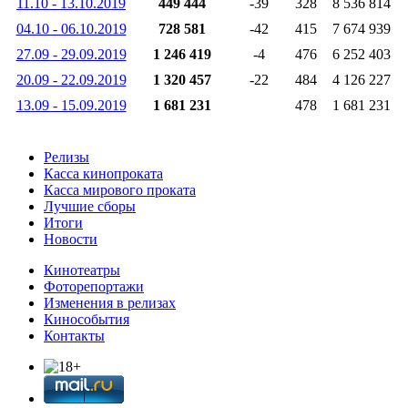
11.10 - 13.10.2019
449 444
-39
328
8 536 814
04.10 - 06.10.2019
728 581
-42
415
7 674 939
27.09 - 29.09.2019
1 246 419
-4
476
6 252 403
20.09 - 22.09.2019
1 320 457
-22
484
4 126 227
13.09 - 15.09.2019
1 681 231
478
1 681 231
Релизы
Касса кинопроката
Касса мирового проката
Лучшие сборы
Итоги
Новости
Кинотеатры
Фоторепортажи
Изменения в релизах
Кинособытия
Контакты