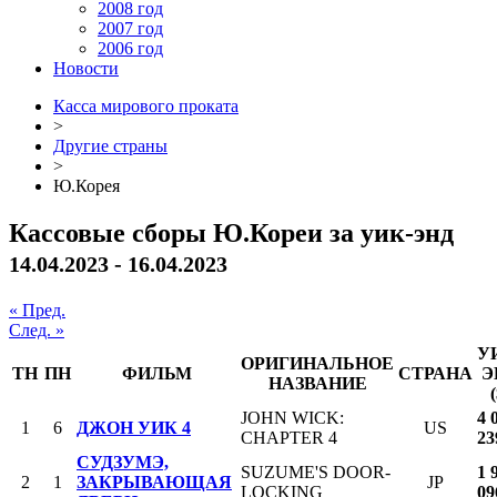
2008 год
2007 год
2006 год
Новости
Касса мирового проката
>
Другие страны
>
Ю.Корея
Кассовые сборы Ю.Кореи за уик-энд
14.04.2023 - 16.04.2023
« Пред.
След. »
У
ОРИГИНАЛЬНОЕ
ТН
ПН
ФИЛЬМ
СТРАНА
Э
НАЗВАНИЕ
(
JOHN WICK:
4 
1
6
ДЖОН УИК 4
US
CHAPTER 4
23
СУДЗУМЭ,
SUZUME'S DOOR-
1 
2
1
ЗАКРЫВАЮЩАЯ
JP
LOCKING
09