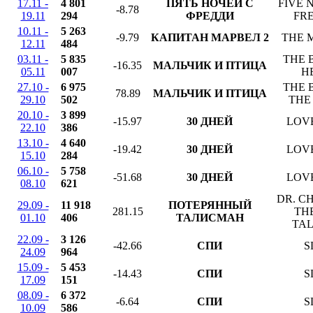
17.11 -
4 801
ПЯТЬ НОЧЕЙ С
FIVE 
-8.78
19.11
294
ФРЕДДИ
FR
10.11 -
5 263
-9.79
КАПИТАН МАРВЕЛ 2
THE 
12.11
484
03.11 -
5 835
THE 
-16.35
МАЛЬЧИК И ПТИЦА
05.11
007
H
27.10 -
6 975
THE 
78.89
МАЛЬЧИК И ПТИЦА
29.10
502
THE
20.10 -
3 899
-15.97
30 ДНЕЙ
LOV
22.10
386
13.10 -
4 640
-19.42
30 ДНЕЙ
LOV
15.10
284
06.10 -
5 758
-51.68
30 ДНЕЙ
LOV
08.10
621
DR. C
29.09 -
11 918
ПОТЕРЯННЫЙ
281.15
TH
01.10
406
ТАЛИСМАН
TA
22.09 -
3 126
-42.66
СПИ
S
24.09
964
15.09 -
5 453
-14.43
СПИ
S
17.09
151
08.09 -
6 372
-6.64
СПИ
S
10.09
586