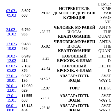
DEMON
ИСТРЕБИТЕЛЬ
KIM
03.03 -
8 697
28.47
ДЕМОНОВ: ДЕРЕВНЯ
YAI
05.03
608
КУЗНЕЦОВ
SWO
VI
ЧЕЛОВЕК-МУРАВЕЙ
ANT-
24.02 -
6 769
-28.27
И ОСА:
THE
26.02
933
КВАНТОМАНИЯ
QUAN
ЧЕЛОВЕК-МУРАВЕЙ
ANT-
17.02 -
9 438
35.82
И ОСА:
THE
19.02
486
КВАНТОМАНИЯ
QUAN
10.02 -
6 949
КОРОННЫЙ
THE F
-3.25
12.02
412
БРОСОК. ФИЛЬМ
D
03.02 -
7 182
КОРОННЫЙ
THE F
-23.42
05.02
876
БРОСОК. ФИЛЬМ
D
27.01 -
9 379
АВАТАР: ПУТЬ
AVAT
-27.57
29.01
136
ВОДЫ
WAY 
20.01 -
12 950
12.07
ТОРГ
THE P
22.01
029
13.01 -
11 555
АВАТАР: ПУТЬ
AVAT
-23.7
15.01
658
ВОДЫ
WAY 
06.01 -
15 145
АВАТАР: ПУТЬ
AVAT
-25.18
08.01
404
ВОДЫ
WAY 