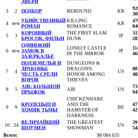
ДВЕРИ
92
3
2
ПОДБОР
REBOUND
KR
30
УБИЙСТВЕННЫЙ
KILLING
47
4
new
KR
РОМАН
ROMANCE
84
КОРОННЫЙ
THE FIRST SLAM
31
5
3
JP
БРОСОК. ФИЛЬМ
DUNK
28
ОДИНОКИЙ
LONELY CASTLE
11
6
new
ЗАМОК В
JP
IN THE MIRROR
46
ЗАЗЕРКАЛЬЕ
ПОДЗЕМЕЛЬЯ И
DUNGEONS &
ДРАКОНЫ:
DRAGONS:
88
7
4
US
ЧЕСТЬ СРЕДИ
HONOR AMONG
48
ВОРОВ
THIEVES
AIR: БОЛЬШОЙ
73
8
5
AIR
US
ПРЫЖОК
94
CHICKENHARE
КРОЛЕЦЫП И
AND THE
47
9
9
BE
ХОМЯК ТЬМЫ
HAMSTER OF
42
DARKNESS
ВЕЛИЧАЙШИЙ
THE GREATEST
39
10
24
US
ШОУМЕН
SHOWMAN
54
Всего:
$8 084 635