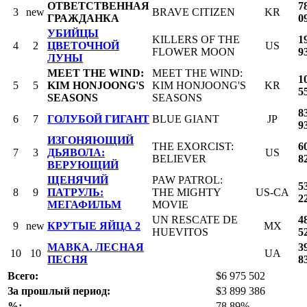
ОТВЕТСТВЕННАЯ
7
3
new
BRAVE CITIZEN
KR
ГРАЖДАНКА
0
УБИЙЦЫ
KILLERS OF THE
1
4
2
ЦВЕТОЧНОЙ
US
FLOWER MOON
9
ЛУНЫ
MEET THE WIND:
MEET THE WIND:
1
5
5
KIM HONJOONG'S
KIM HONJOONG'S
KR
5
SEASONS
SEASONS
8
6
7
ГОЛУБОЙ ГИГАНТ
BLUE GIANT
JP
9
ИЗГОНЯЮЩИЙ
THE EXORCIST:
6
7
3
ДЬЯВОЛА:
US
BELIEVER
8
ВЕРУЮЩИЙ
ЩЕНЯЧИЙ
PAW PATROL:
5
8
9
ПАТРУЛЬ:
THE MIGHTY
US-CA
2
МЕГАФИЛЬМ
MOVIE
UN RESCATE DE
4
9
new
КРУТЫЕ ЯЙЦА 2
MX
HUEVITOS
5
МАВКА. ЛЕСНАЯ
3
10
10
UA
ПЕСНЯ
8
Всего:
$6 975 502
За прошлый период:
$3 899 386
%:
78.89%