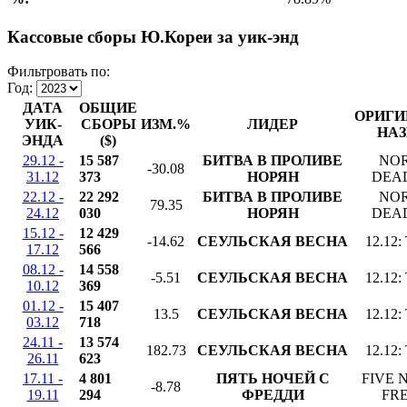
Кассовые сборы Ю.Кореи за уик-энд
Фильтровать по:
Год:
ДАТА
ОБЩИЕ
ОРИГИ
УИК-
СБОРЫ
ИЗМ.%
ЛИДЕР
НАЗ
ЭНДА
($)
29.12 -
15 587
БИТВА В ПРОЛИВЕ
NO
-30.08
31.12
373
НОРЯН
DEA
22.12 -
22 292
БИТВА В ПРОЛИВЕ
NO
79.35
24.12
030
НОРЯН
DEA
15.12 -
12 429
-14.62
СЕУЛЬСКАЯ ВЕСНА
12.12
17.12
566
08.12 -
14 558
-5.51
СЕУЛЬСКАЯ ВЕСНА
12.12
10.12
369
01.12 -
15 407
13.5
СЕУЛЬСКАЯ ВЕСНА
12.12
03.12
718
24.11 -
13 574
182.73
СЕУЛЬСКАЯ ВЕСНА
12.12
26.11
623
17.11 -
4 801
ПЯТЬ НОЧЕЙ С
FIVE 
-8.78
19.11
294
ФРЕДДИ
FR