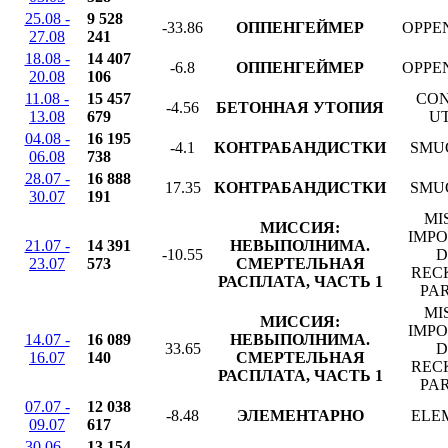
25.08 -
9 528
-33.86
ОППЕНГЕЙМЕР
OPPE
27.08
241
18.08 -
14 407
-6.8
ОППЕНГЕЙМЕР
OPPE
20.08
106
11.08 -
15 457
CO
-4.56
БЕТОННАЯ УТОПИЯ
13.08
679
U
04.08 -
16 195
-4.1
КОНТРАБАНДИСТКИ
SMU
06.08
738
28.07 -
16 888
17.35
КОНТРАБАНДИСТКИ
SMU
30.07
191
MI
МИССИЯ:
IMPO
21.07 -
14 391
НЕВЫПОЛНИМА.
-10.55
D
23.07
573
СМЕРТЕЛЬНАЯ
REC
РАСПЛАТА, ЧАСТЬ 1
PA
MI
МИССИЯ:
IMPO
14.07 -
16 089
НЕВЫПОЛНИМА.
33.65
D
16.07
140
СМЕРТЕЛЬНАЯ
REC
РАСПЛАТА, ЧАСТЬ 1
PA
07.07 -
12 038
-8.48
ЭЛЕМЕНТАРНО
ELE
09.07
617
30.06 -
13 154