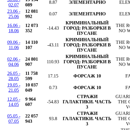
8.87
ЭЛЕМЕНТАРНО
ELE
02.07
089
23.06 -
12 081
0.07
ЭЛЕМЕНТАРНО
ELE
25.06
992
КРИМИНАЛЬНЫЙ
16.06 -
12 073
THE 
-14.43
ГОРОД: РАЗБОРКИ В
18.06
352
NO 
ПУСАНЕ
КРИМИНАЛЬНЫЙ
09.06 -
14 110
THE 
-43.11
ГОРОД: РАЗБОРКИ В
11.06
107
NO 
ПУСАНЕ
КРИМИНАЛЬНЫЙ
02.06 -
24 801
THE 
110.93
ГОРОД: РАЗБОРКИ В
04.06
907
NO 
ПУСАНЕ
26.05 -
11 758
17.15
ФОРСАЖ 10
F
28.05
599
19.05 -
10 037
0.73
ФОРСАЖ 10
F
21.05
049
СТРАЖИ
GUAR
12.05 -
9 964
-54.83
ГАЛАКТИКИ. ЧАСТЬ
THE
14.05
607
3
V
СТРАЖИ
GUAR
05.05 -
22 057
93.8
ГАЛАКТИКИ. ЧАСТЬ
THE
07.05
943
3
V