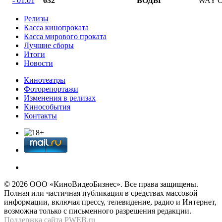
- 01.01
632
ВОДЫ
WAY 
Релизы
Касса кинопроката
Касса мирового проката
Лучшие сборы
Итоги
Новости
Кинотеатры
Фоторепортажи
Изменения в релизах
Кинособытия
Контакты
© 2026 OOО «КиноВидеоБизнес». Все права защищены.
Полная или частичная публикация в средствах массовой
информации, включая прессу, телевидение, радио и Интернет,
возможна только с письменного разрешения редакции.
Поддержка сайта
PWEB.ru