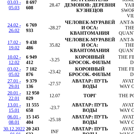
03.03 -
8 697
28.47
ДЕМОНОВ: ДЕРЕВНЯ
YAI
05.03
608
КУЗНЕЦОВ
SWO
VI
ЧЕЛОВЕК-МУРАВЕЙ
ANT-
24.02 -
6 769
-28.27
И ОСА:
THE
26.02
933
КВАНТОМАНИЯ
QUAN
ЧЕЛОВЕК-МУРАВЕЙ
ANT-
17.02 -
9 438
35.82
И ОСА:
THE
19.02
486
КВАНТОМАНИЯ
QUAN
10.02 -
6 949
КОРОННЫЙ
THE F
-3.25
12.02
412
БРОСОК. ФИЛЬМ
D
03.02 -
7 182
КОРОННЫЙ
THE F
-23.42
05.02
876
БРОСОК. ФИЛЬМ
D
27.01 -
9 379
АВАТАР: ПУТЬ
AVAT
-27.57
29.01
136
ВОДЫ
WAY 
20.01 -
12 950
12.07
ТОРГ
THE P
22.01
029
13.01 -
11 555
АВАТАР: ПУТЬ
AVAT
-23.7
15.01
658
ВОДЫ
WAY 
06.01 -
15 145
АВАТАР: ПУТЬ
AVAT
-25.18
08.01
404
ВОДЫ
WAY 
30.12.2022
20 243
АВАТАР: ПУТЬ
AVAT
INF