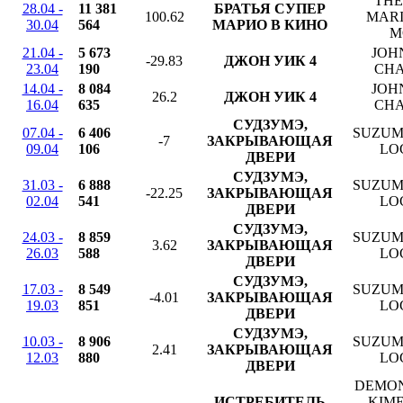
THE
28.04 -
11 381
БРАТЬЯ СУПЕР
100.62
MARI
30.04
564
МАРИО В КИНО
M
21.04 -
5 673
JOH
-29.83
ДЖОН УИК 4
23.04
190
CHA
14.04 -
8 084
JOH
26.2
ДЖОН УИК 4
16.04
635
CHA
СУДЗУМЭ,
07.04 -
6 406
SUZUM
-7
ЗАКРЫВАЮЩАЯ
09.04
106
LO
ДВЕРИ
СУДЗУМЭ,
31.03 -
6 888
SUZUM
-22.25
ЗАКРЫВАЮЩАЯ
02.04
541
LO
ДВЕРИ
СУДЗУМЭ,
24.03 -
8 859
SUZUM
3.62
ЗАКРЫВАЮЩАЯ
26.03
588
LO
ДВЕРИ
СУДЗУМЭ,
17.03 -
8 549
SUZUM
-4.01
ЗАКРЫВАЮЩАЯ
19.03
851
LO
ДВЕРИ
СУДЗУМЭ,
10.03 -
8 906
SUZUM
2.41
ЗАКРЫВАЮЩАЯ
12.03
880
LO
ДВЕРИ
DEMON
ИСТРЕБИТЕЛЬ
KIM