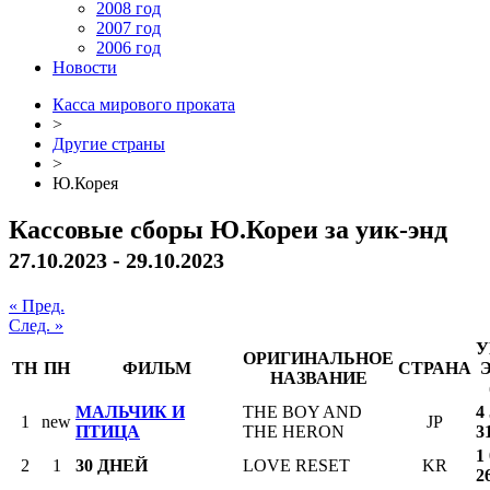
2008 год
2007 год
2006 год
Новости
Касса мирового проката
>
Другие страны
>
Ю.Корея
Кассовые сборы Ю.Кореи за уик-энд
27.10.2023 - 29.10.2023
« Пред.
След. »
У
ОРИГИНАЛЬНОЕ
ТН
ПН
ФИЛЬМ
СТРАНА
НАЗВАНИЕ
МАЛЬЧИК И
THE BOY AND
4
1
new
JP
ПТИЦА
THE HERON
3
1
2
1
30 ДНЕЙ
LOVE RESET
KR
2