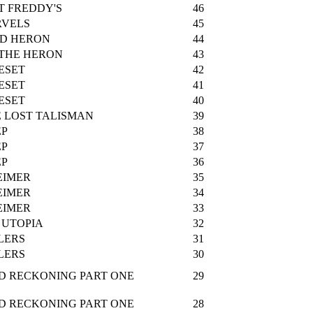
T FREDDY'S
46
RVELS
45
ND HERON
44
 THE HERON
43
ESET
42
ESET
41
ESET
40
E LOST TALISMAN
39
EP
38
EP
37
EP
36
EIMER
35
EIMER
34
EIMER
33
 UTOPIA
32
LERS
31
LERS
30
EAD RECKONING PART ONE
29
EAD RECKONING PART ONE
28