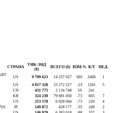
УИК-ЭНД
СТРАНА
ВСЕГО ($)
ИЗМ.%
К/Т
НЕД.
($)
ART
US
9 799 623
14 257 027
601
2406
1
US
4 817 328
33 272 227
-23
1281
5
CN
431 775
2 134 748
10
241
KR
324 230
79 681 050
-73
665
7
US
253 578
6 928 044
-73
226
4
PIA
JP
149 872
428 177
-35
249
2
US
146 979
6 383 018
-88
357
3