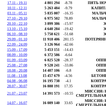
17.11 - 19.11
4 801 294
-8.78
ПЯТЬ НО
10.11 - 12.11
5 263 484
-9.79
КАПИТ
03.11 - 05.11
5 835 007
-16.35
МАЛЬЧ
27.10 - 29.10
6 975 502
78.89
МАЛЬЧ
20.10 - 22.10
3 899 386
-15.97
3
13.10 - 15.10
4 640 284
-19.42
3
06.10 - 08.10
5 758 621
-51.68
3
29.09 - 01.10
11 918 406
281.15
ПОТЕРЯН
22.09 - 24.09
3 126 964
-42.66
15.09 - 17.09
5 453 151
-14.43
08.09 - 10.09
6 372 586
-6.64
01.09 - 03.09
6 825 528
-28.37
ОПП
25.08 - 27.08
9 528 241
-33.86
ОПП
18.08 - 20.08
14 407 106
-6.8
ОПП
11.08 - 13.08
15 457 679
-4.56
БЕТОН
04.08 - 06.08
16 195 738
-4.1
КОНТР
28.07 - 30.07
16 888 191
17.35
КОНТР
МИССИЯ: 
21.07 - 23.07
14 391 573
-10.55
СМЕРТЕЛЬНАЯ 
МИССИЯ: 
14.07 - 16.07
16 089 140
33.65
СМЕРТЕЛЬНАЯ 