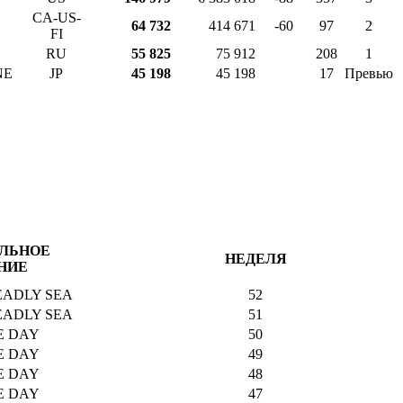
CA-US-
64 732
414 671
-60
97
2
FI
RU
55 825
75 912
208
1
NE
JP
45 198
45 198
17
Превью
ЛЬНОЕ
НЕДЕЛЯ
НИЕ
EADLY SEA
52
EADLY SEA
51
HE DAY
50
HE DAY
49
HE DAY
48
HE DAY
47