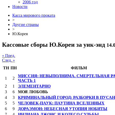
2006 год
Новости
Касса мирового проката
>
Другие страны
>
Ю.Корея
Кассовые сборы Ю.Кореи за уик-энд
14.
« Пред.
След. »
ТН
ПН
ФИЛЬМ
МИССИЯ: НЕВЫПОЛНИМА. СМЕРТЕЛЬНАЯ РА
1
2
ЧАСТЬ 1
2
1
ЭЛЕМЕНТАРНО
3
6
МОЯ ЛЮБОВЬ
4
3
КРИМИНАЛЬНЫЙ ГОРОД: РАЗБОРКИ В ПУСА
5
5
ЧЕЛОВЕК-ПАУК: ПАУТИНА ВСЕЛЕННЫХ
6
9
ДОРАЭМОН: НЕБЕСНАЯ УТОПИЯ НОБИТЫ
7
4
ИНДИАНА ДЖОНС И КОЛЕСО СУДЬБЫ