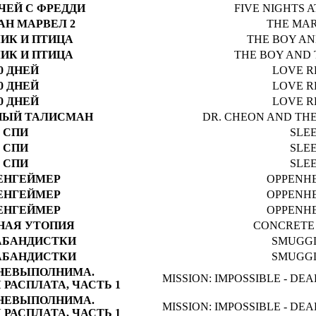
ЧЕЙ С ФРЕДДИ
FIVE NIGHTS A
АН МАРВЕЛ 2
THE MA
ИК И ПТИЦА
THE BOY A
ИК И ПТИЦА
THE BOY AND
0 ДНЕЙ
LOVE R
0 ДНЕЙ
LOVE R
0 ДНЕЙ
LOVE R
НЫЙ ТАЛИСМАН
DR. CHEON AND TH
СПИ
SLE
СПИ
SLE
СПИ
SLE
ЕНГЕЙМЕР
OPPENH
ЕНГЕЙМЕР
OPPENH
ЕНГЕЙМЕР
OPPENH
НАЯ УТОПИЯ
CONCRETE
АБАНДИСТКИ
SMUGG
АБАНДИСТКИ
SMUGG
НЕВЫПОЛНИМА.
MISSION: IMPOSSIBLE - D
РАСПЛАТА, ЧАСТЬ 1
НЕВЫПОЛНИМА.
MISSION: IMPOSSIBLE - D
РАСПЛАТА, ЧАСТЬ 1