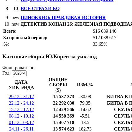
8
10
ВСЕ СТРАХИ БО
9
new
ПИНОККИО: ПРАВДИВАЯ ИСТОРИЯ
10
new
ДЕТЕКТИВ КОНАН 26: ЖЕЛЕЗНАЯ ПОДВОДНА
Всего:
$16 089 140
За прошлый период:
$12 038 617
%:
33.65%
Кассовые сборы Ю.Кореи за уик-энд
Фильтровать по:
Год:
ОБЩИЕ
ДАТА
СБОРЫ
ИЗМ.%
УИК-ЭНДА
($)
29.12 - 31.12
15 587 373
-30.08
БИТВА В 
22.12 - 24.12
22 292 030
79.35
БИТВА В 
15.12 - 17.12
12 429 566
-14.62
СЕУЛЬ
08.12 - 10.12
14 558 369
-5.51
СЕУЛЬ
01.12 - 03.12
15 407 718
13.5
СЕУЛЬ
24.11 - 26.11
13 574 623
182.73
СЕУЛЬ