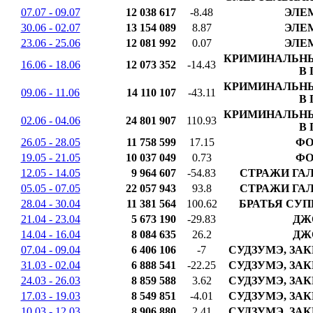
07.07 - 09.07
12 038 617
-8.48
ЭЛЕ
30.06 - 02.07
13 154 089
8.87
ЭЛЕ
23.06 - 25.06
12 081 992
0.07
ЭЛЕ
КРИМИНАЛЬНЫ
16.06 - 18.06
12 073 352
-14.43
В
КРИМИНАЛЬНЫ
09.06 - 11.06
14 110 107
-43.11
В
КРИМИНАЛЬНЫ
02.06 - 04.06
24 801 907
110.93
В
26.05 - 28.05
11 758 599
17.15
ФО
19.05 - 21.05
10 037 049
0.73
ФО
12.05 - 14.05
9 964 607
-54.83
СТРАЖИ ГАЛ
05.05 - 07.05
22 057 943
93.8
СТРАЖИ ГАЛ
28.04 - 30.04
11 381 564
100.62
БРАТЬЯ СУП
21.04 - 23.04
5 673 190
-29.83
ДЖ
14.04 - 16.04
8 084 635
26.2
ДЖ
07.04 - 09.04
6 406 106
-7
СУДЗУМЭ, ЗА
31.03 - 02.04
6 888 541
-22.25
СУДЗУМЭ, ЗА
24.03 - 26.03
8 859 588
3.62
СУДЗУМЭ, ЗА
17.03 - 19.03
8 549 851
-4.01
СУДЗУМЭ, ЗА
10.03 - 12.03
8 906 880
2.41
СУДЗУМЭ, ЗА