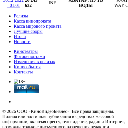
30.12.2022
20 243
АВАТАР: ПУТЬ
AVAT
INF
- 01.01
632
ВОДЫ
WAY 
Релизы
Касса кинопроката
Касса мирового проката
Лучшие сборы
Итоги
Новости
Кинотеатры
Фоторепортажи
Изменения в релизах
Кинособытия
Контакты
© 2026 OOО «КиноВидеоБизнес». Все права защищены.
Полная или частичная публикация в средствах массовой
информации, включая прессу, телевидение, радио и Интернет,
возможна только с письменного разрешения редакции.