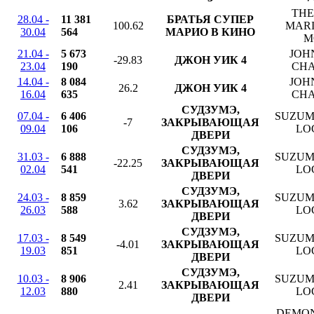
THE
28.04 -
11 381
БРАТЬЯ СУПЕР
100.62
MARI
30.04
564
МАРИО В КИНО
M
21.04 -
5 673
JOH
-29.83
ДЖОН УИК 4
23.04
190
CHA
14.04 -
8 084
JOH
26.2
ДЖОН УИК 4
16.04
635
CHA
СУДЗУМЭ,
07.04 -
6 406
SUZUM
-7
ЗАКРЫВАЮЩАЯ
09.04
106
LO
ДВЕРИ
СУДЗУМЭ,
31.03 -
6 888
SUZUM
-22.25
ЗАКРЫВАЮЩАЯ
02.04
541
LO
ДВЕРИ
СУДЗУМЭ,
24.03 -
8 859
SUZUM
3.62
ЗАКРЫВАЮЩАЯ
26.03
588
LO
ДВЕРИ
СУДЗУМЭ,
17.03 -
8 549
SUZUM
-4.01
ЗАКРЫВАЮЩАЯ
19.03
851
LO
ДВЕРИ
СУДЗУМЭ,
10.03 -
8 906
SUZUM
2.41
ЗАКРЫВАЮЩАЯ
12.03
880
LO
ДВЕРИ
DEMON