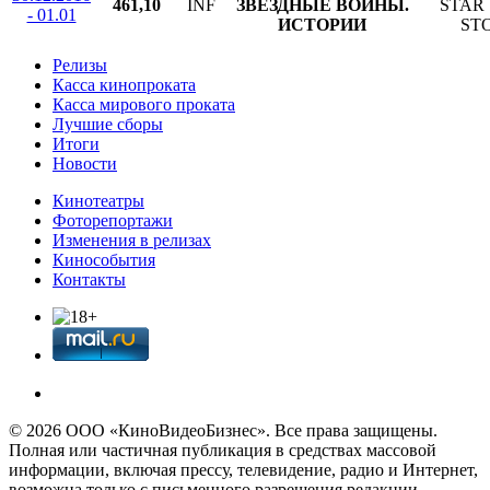
461,10
INF
ЗВЁЗДНЫЕ ВОЙНЫ.
STAR
- 01.01
ИСТОРИИ
ST
Релизы
Касса кинопроката
Касса мирового проката
Лучшие сборы
Итоги
Новости
Кинотеатры
Фоторепортажи
Изменения в релизах
Кинособытия
Контакты
© 2026 OOО «КиноВидеоБизнес». Все права защищены.
Полная или частичная публикация в средствах массовой
информации, включая прессу, телевидение, радио и Интернет,
возможна только с письменного разрешения редакции.