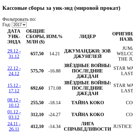
Кассовые сборы за уик-энд (мировой прокат)
Фильтровать по:
Год:
ДАТА
ОБЩИЕ
ОРИГИН
УИК-
СБОРЫ,
ИЗМ.%
ЛИДЕР
НАЗВ
ЭНДА
МЛН ($)
JUMA
29.12 -
ДЖУМАНДЖИ: ЗОВ
657,50
14.21
WELCO
31.12
ДЖУНГЛЕЙ
THE J
ЗВЁЗДНЫЕ ВОЙНЫ:
22.12 -
STAR WA
575,70
-16.88
ПОСЛЕДНИЕ
24.12
LAST
ДЖЕДАИ
ЗВЁЗДНЫЕ ВОЙНЫ:
15.12 -
STAR WA
692,60
171.08
ПОСЛЕДНИЕ
17.12
LAST
ДЖЕДАИ
08.12 -
255,50
-18.14
ТАЙНА КОКО
CO
10.12
01.12 -
312,10
-24.27
ТАЙНА КОКО
CO
03.12
24.11 -
ЛИГА
412,10
-14.34
JUSTICE
26.11
СПРАВЕДЛИВОСТИ