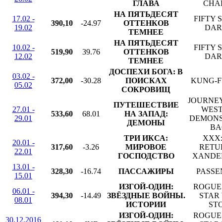
ГЛАВА
CHA
НА ПЯТЬДЕСЯТ
17.02 -
FIFTY 
390,10
-24.97
ОТТЕНКОВ
19.02
DAR
ТЕМНЕЕ
НА ПЯТЬДЕСЯТ
10.02 -
FIFTY 
519,90
39.76
ОТТЕНКОВ
12.02
DAR
ТЕМНЕЕ
ДОСПЕХИ БОГА: В
03.02 -
372,00
-30.28
ПОИСКАХ
KUNG-F
05.02
СОКРОВИЩ
JOURNEY
ПУТЕШЕСТВИЕ
27.01 -
WEST
533,60
68.01
НА ЗАПАД:
29.01
DEMONS
ДЕМОНЫ
BA
ТРИ ИКСА:
XXX:
20.01 -
317,60
-3.26
МИРОВОЕ
RETU
22.01
ГОСПОДСТВО
XANDE
13.01 -
328,30
-16.74
ПАССАЖИРЫ
PASSE
15.01
ИЗГОЙ-ОДИН:
ROGUE 
06.01 -
394,30
-14.49
ЗВЁЗДНЫЕ ВОЙНЫ.
STAR
08.01
ИСТОРИИ
ST
ИЗГОЙ-ОДИН:
ROGUE 
30.12.2016