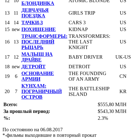
12
10
ATOMIC BLONDE
US
БЛОНДИНКА
ДЕВЧАЧЬЯ
13
11
GIRLS TRIP
US
ПОЕЗДКА
14
14
ТАЧКИ-3
CARS 3
US
15
new
ПОХИЩЕНИЕ
KIDNAP
US
ТРАНСФОРМЕРЫ:
TRANSFORMERS:
16
13
ПОСЛЕДНИЙ
THE LAST
US
РЫЦАРЬ
KNIGHT
МАЛЫШ НА
17
12
BABY DRIVER
UK-US
ДРАЙВЕ
18
new
ДЕТРОЙТ
DETROIT
US
ОСНОВАНИЕ
THE FOUNDING
19
6
CN
АРМИИ
OF AN ARMY
КУНХАМ:
THE BATTLESHIP
20
7
ПОГРАНИЧНЫЙ
KR
ISLAND
ОСТРОВ
Всего:
$555,80 МЛН
За прошлый период:
$543,30 МЛН
%:
2.3%
По состоянию на 06.08.2017
*-фильмы выходившие в повторный прокат