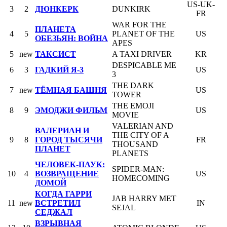
US-UK-
3
2
ДЮНКЕРК
DUNKIRK
FR
WAR FOR THE
ПЛАНЕТА
4
5
PLANET OF THE
US
ОБЕЗЬЯН: ВОЙНА
APES
5
new
ТАКСИСТ
A TAXI DRIVER
KR
DESPICABLE ME
6
3
ГАДКИЙ Я-3
US
3
THE DARK
7
new
ТЁМНАЯ БАШНЯ
US
TOWER
THE EMOJI
8
9
ЭМОДЖИ ФИЛЬМ
US
MOVIE
VALERIAN AND
ВАЛЕРИАН И
THE CITY OF A
9
8
ГОРОД ТЫСЯЧИ
FR
THOUSAND
ПЛАНЕТ
PLANETS
ЧЕЛОВЕК-ПАУК:
SPIDER-MAN:
10
4
ВОЗВРАЩЕНИЕ
US
HOMECOMING
ДОМОЙ
КОГДА ГАРРИ
JAB HARRY MET
11
new
ВСТРЕТИЛ
IN
SEJAL
СЕДЖАЛ
ВЗРЫВНАЯ