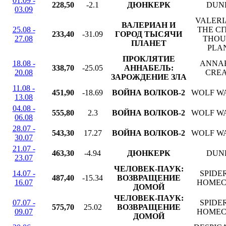
01.09 -
228,50
-2.1
ДЮНКЕРК
DUN
03.09
VALERI
ВАЛЕРИАН И
25.08 -
THE CI
233,40
-31.09
ГОРОД ТЫСЯЧИ
27.08
THOU
ПЛАНЕТ
PLA
ПРОКЛЯТИЕ
18.08 -
ANNAB
338,70
-25.05
АННАБЕЛЬ:
20.08
CREA
ЗАРОЖДЕНИЕ ЗЛА
11.08 -
451,90
-18.69
ВОЙНА ВОЛКОВ-2
WOLF WA
13.08
04.08 -
555,80
2.3
ВОЙНА ВОЛКОВ-2
WOLF WA
06.08
28.07 -
543,30
17.27
ВОЙНА ВОЛКОВ-2
WOLF WA
30.07
21.07 -
463,30
-4.94
ДЮНКЕРК
DUN
23.07
ЧЕЛОВЕК-ПАУК:
14.07 -
SPIDE
487,40
-15.34
ВОЗВРАЩЕНИЕ
16.07
HOMEC
ДОМОЙ
ЧЕЛОВЕК-ПАУК:
07.07 -
SPIDE
575,70
25.02
ВОЗВРАЩЕНИЕ
09.07
HOMEC
ДОМОЙ