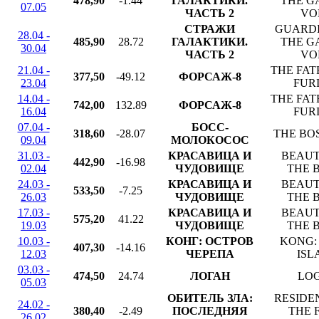
478,90
-1.44
ГАЛАКТИКИ.
THE G
07.05
ЧАСТЬ 2
VOL
СТРАЖИ
GUARDI
28.04 -
485,90
28.72
ГАЛАКТИКИ.
THE G
30.04
ЧАСТЬ 2
VOL
21.04 -
THE FAT
377,50
-49.12
ФОРСАЖ-8
23.04
FUR
14.04 -
THE FAT
742,00
132.89
ФОРСАЖ-8
16.04
FUR
07.04 -
БОСС-
318,60
-28.07
THE BO
09.04
МОЛОКОСОС
31.03 -
КРАСАВИЦА И
BEAUT
442,90
-16.98
02.04
ЧУДОВИЩЕ
THE 
24.03 -
КРАСАВИЦА И
BEAUT
533,50
-7.25
26.03
ЧУДОВИЩЕ
THE 
17.03 -
КРАСАВИЦА И
BEAUT
575,20
41.22
19.03
ЧУДОВИЩЕ
THE 
10.03 -
КОНГ: ОСТРОВ
KONG:
407,30
-14.16
12.03
ЧЕРЕПА
ISL
03.03 -
474,50
24.74
ЛОГАН
LO
05.03
ОБИТЕЛЬ ЗЛА:
RESIDEN
24.02 -
380,40
-2.49
ПОСЛЕДНЯЯ
THE 
26.02