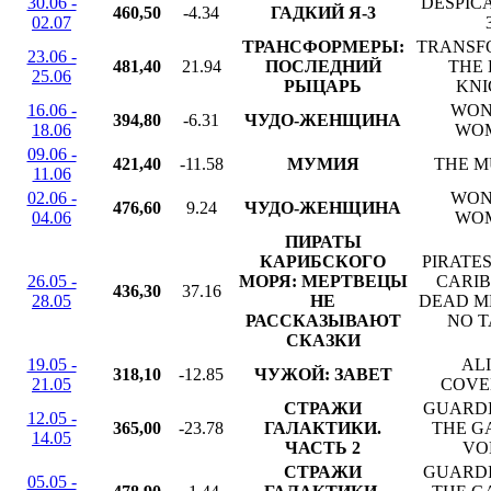
30.06 -
DESPIC
460,50
-4.34
ГАДКИЙ Я-3
02.07
ТРАНСФОРМЕРЫ:
TRANSF
23.06 -
481,40
21.94
ПОСЛЕДНИЙ
THE 
25.06
РЫЦАРЬ
KNI
16.06 -
WON
394,80
-6.31
ЧУДО-ЖЕНЩИНА
18.06
WO
09.06 -
421,40
-11.58
МУМИЯ
THE 
11.06
02.06 -
WON
476,60
9.24
ЧУДО-ЖЕНЩИНА
04.06
WO
ПИРАТЫ
КАРИБСКОГО
PIRATES
26.05 -
МОРЯ: МЕРТВЕЦЫ
CARIB
436,30
37.16
28.05
НЕ
DEAD M
РАССКАЗЫВАЮТ
NO T
СКАЗКИ
19.05 -
ALI
318,10
-12.85
ЧУЖОЙ: ЗАВЕТ
21.05
COVE
СТРАЖИ
GUARDI
12.05 -
365,00
-23.78
ГАЛАКТИКИ.
THE G
14.05
ЧАСТЬ 2
VOL
СТРАЖИ
GUARDI
05.05 -