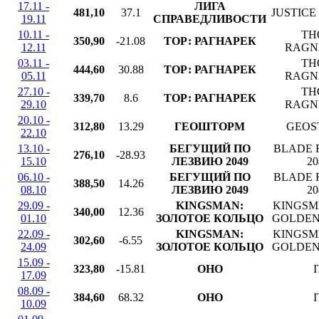
17.11 -
ЛИГА
481,10
37.1
JUSTICE
19.11
СПРАВЕДЛИВОСТИ
10.11 -
TH
350,90
-21.08
ТОР: РАГНАРЕК
12.11
RAGN
03.11 -
TH
444,60
30.88
ТОР: РАГНАРЕК
05.11
RAGN
27.10 -
TH
339,70
8.6
ТОР: РАГНАРЕК
29.10
RAGN
20.10 -
312,80
13.29
ГЕOШТОРМ
GEOS
22.10
13.10 -
БЕГУЩИЙ ПО
BLADE 
276,10
-28.93
15.10
ЛЕЗВИЮ 2049
20
06.10 -
БЕГУЩИЙ ПО
BLADE 
388,50
14.26
08.10
ЛЕЗВИЮ 2049
20
29.09 -
KINGSMAN:
KINGSM
340,00
12.36
01.10
ЗОЛОТОЕ КОЛЬЦО
GOLDEN
22.09 -
KINGSMAN:
KINGSM
302,60
-6.55
24.09
ЗОЛОТОЕ КОЛЬЦО
GOLDEN
15.09 -
323,80
-15.81
ОНО
I
17.09
08.09 -
384,60
68.32
ОНО
I
10.09