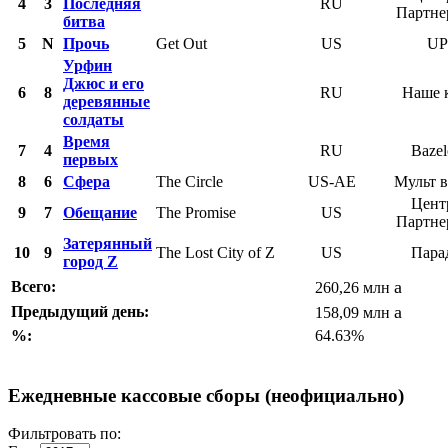
4
3
Последняя
RU
Партн
битва
5
N
Прочь
Get Out
US
UP
Урфин
Джюс и его
6
8
RU
Наше 
деревянные
солдаты
Время
7
4
RU
Bazel
первых
8
6
Сфера
The Circle
US-AE
Мульт в
Цент
9
7
Обещание
The Promise
US
Партн
Затерянный
10
9
The Lost City of Z
US
Пара
город Z
a
Всего:
260,26 млн
a
Предыдущий день:
158,09 млн
%:
64.63%
Ежедневные кассовые сборы (неофициально)
Фильтровать по: