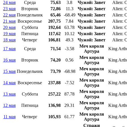
24 мая
Среда
75,63
3.8
Чужой: Завет
Alien: 
23 мая
Вторник
72,86
11.3
Чужой: Завет
Alien: 
22 мая
Понедельник
65,46
-68.49
Чужой: Завет
Alien: 
21 мая
Воскресенье
207,75
7.84
Чужой: Завет
Alien: 
20 мая
Суббота
192,64
63.78
Чужой: Завет
Alien: 
19 мая
Пятница
117,62
10.12
Чужой: Завет
Alien: 
18 мая
Четверг
106,81
49.3
Чужой: Завет
Alien: 
Меч короля
17 мая
Среда
71,54
-3.58
King Arth
Артура
Меч короля
16 мая
Вторник
74,20
0.56
King Arth
Артура
Меч короля
15 мая
Понедельник
73,79
-68.98
King Arth
Артура
Меч короля
14 мая
Воскресенье
237,88
-7.52
King Arth
Артура
Меч короля
13 мая
Суббота
257,22
87.78
King Arth
Артура
Меч короля
12 мая
Пятница
136,98
29.31
King Arth
Артура
Меч короля
11 мая
Четверг
105,93
61.77
King Arth
Артура
Стражи