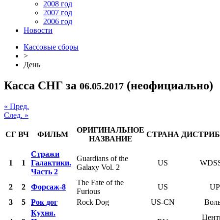
2008 год
2007 год
2006 год
Новости
Кассовые сборы
>
День
Касса СНГ за
(неофициально)
06.05.2017
« Пред.
След. »
ОРИГИНАЛЬНОЕ
СГ
ВЧ
ФИЛЬМ
СТРАНА
ДИСТРИ
НАЗВАНИЕ
Стражи
Guardians of the
1
1
Галактики.
US
WDS
Galaxy Vol. 2
Часть 2
The Fate of the
2
2
Форсаж-8
US
UP
Furious
3
5
Рок дог
Rock Dog
US-CN
Воль
Кухня.
Цент