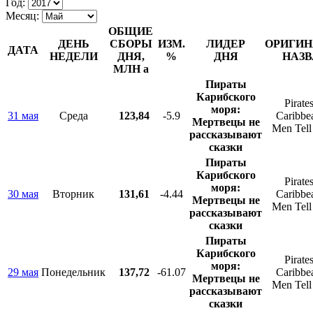
Год:
Месяц:
ОБЩИЕ
ДЕНЬ
СБОРЫ
ИЗМ.
ЛИДЕР
ОРИГИН
ДАТА
НЕДЕЛИ
ДНЯ,
%
ДНЯ
НАЗВ
МЛН
a
Пираты
Карибского
Pirates
моря:
31 мая
Среда
123,84
-5.9
Caribbe
Мертвецы не
Men Tell
рассказывают
сказки
Пираты
Карибского
Pirates
моря:
30 мая
Вторник
131,61
-4.44
Caribbe
Мертвецы не
Men Tell
рассказывают
сказки
Пираты
Карибского
Pirates
моря:
29 мая
Понедельник
137,72
-61.07
Caribbe
Мертвецы не
Men Tell
рассказывают
сказки