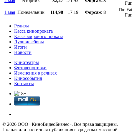
2 мая
Вторник
32,27
-71.93
Форсаж-8
Fur
The Fat
1 мая
Понедельник
114,98
-17.19
Форсаж-8
Fur
Релизы
Касса кинопроката
Касса мирового проката
Лучшие сборы
Итоги
Новости
Кинотеатры
Фоторепортажи
Изменения в релизах
Кинособытия
Контакты
© 2026 OOО «КиноВидеоБизнес». Все права защищены.
Полная или частичная публикация в средствах массовой