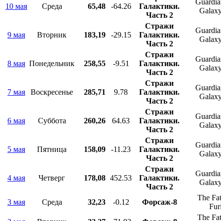
Guardian
10 мая
Среда
65,48
-64.26
Галактики.
Galaxy
Часть 2
Стражи
Guardian
9 мая
Вторник
183,19
-29.15
Галактики.
Galaxy
Часть 2
Стражи
Guardian
8 мая
Понедельник
258,55
-9.51
Галактики.
Galaxy
Часть 2
Стражи
Guardian
7 мая
Воскресенье
285,71
9.78
Галактики.
Galaxy
Часть 2
Стражи
Guardian
6 мая
Суббота
260,26
64.63
Галактики.
Galaxy
Часть 2
Стражи
Guardian
5 мая
Пятница
158,09
-11.23
Галактики.
Galaxy
Часть 2
Стражи
Guardian
4 мая
Четверг
178,08
452.53
Галактики.
Galaxy
Часть 2
The Fat
3 мая
Среда
32,23
-0.12
Форсаж-8
Fur
The Fat