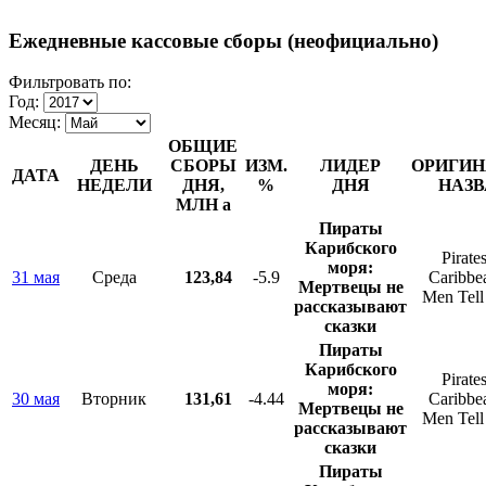
Ежедневные кассовые сборы (неофициально)
Фильтровать по:
Год:
Месяц:
ОБЩИЕ
ДЕНЬ
СБОРЫ
ИЗМ.
ЛИДЕР
ОРИГИН
ДАТА
НЕДЕЛИ
ДНЯ,
%
ДНЯ
НАЗВ
МЛН
a
Пираты
Карибского
Pirates
моря:
31 мая
Среда
123,84
-5.9
Caribbe
Мертвецы не
Men Tell
рассказывают
сказки
Пираты
Карибского
Pirates
моря:
30 мая
Вторник
131,61
-4.44
Caribbe
Мертвецы не
Men Tell
рассказывают
сказки
Пираты