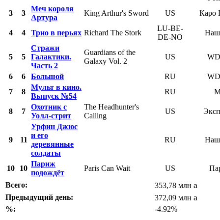
Меч короля
3
3
King Arthur's Sword
US
Каро 
Артура
LU-BE-
4
4
Трио в перьях
Richard The Stork
Наш
DE-NO
Стражи
Guardians of the
5
5
Галактики.
US
WD
Galaxy Vol. 2
Часть 2
6
6
Большой
RU
WD
Мульт в кино.
7
8
RU
Выпуск №54
Охотник с
The Headhunter's
8
7
US
Эксп
Уолл-стрит
Calling
Урфин Джюс
и его
9
11
RU
Наш
деревянные
солдаты
Париж
10
10
Paris Can Wait
US
Па
подождёт
a
Всего:
353,78 млн
a
Предыдущий день:
372,09 млн
%:
-4.92%