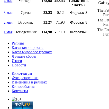
4 мая
Четверг
178,08
452.53
Галактики.
Galaxy
Часть 2
The Fat
3 мая
Среда
32,23
-0.12
Форсаж-8
Fur
The Fat
2 мая
Вторник
32,27
-71.93
Форсаж-8
Fur
The Fat
1 мая
Понедельник
114,98
-17.19
Форсаж-8
Fur
Релизы
Касса кинопроката
Касса мирового проката
Лучшие сборы
Итоги
Новости
Кинотеатры
Фоторепортажи
Изменения в релизах
Кинособытия
Контакты