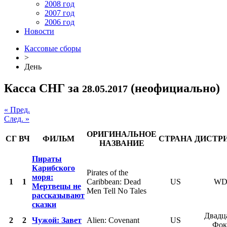
2008 год
2007 год
2006 год
Новости
Кассовые сборы
>
День
Касса СНГ за
(неофициально)
28.05.2017
« Пред.
След. »
ОРИГИНАЛЬНОЕ
СГ
ВЧ
ФИЛЬМ
СТРАНА
ДИСТР
НАЗВАНИЕ
Пираты
Карибского
Pirates of the
моря:
1
1
Caribbean: Dead
US
WD
Мертвецы не
Men Tell No Tales
рассказывают
сказки
Двадц
2
2
Чужой: Завет
Alien: Covenant
US
Фок