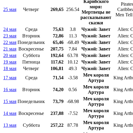
Карибского
Pirates
моря:
25 мая
Четверг
269,65
256.54
Caribbe
Мертвецы не
Men Tell
рассказывают
сказки
24 мая
Среда
75,63
3.8
Чужой: Завет
Alien: 
23 мая
Вторник
72,86
11.3
Чужой: Завет
Alien: 
22 мая
Понедельник
65,46
-68.49
Чужой: Завет
Alien: 
21 мая
Воскресенье
207,75
7.84
Чужой: Завет
Alien: 
20 мая
Суббота
192,64
63.78
Чужой: Завет
Alien: 
19 мая
Пятница
117,62
10.12
Чужой: Завет
Alien: 
18 мая
Четверг
106,81
49.3
Чужой: Завет
Alien: 
Меч короля
17 мая
Среда
71,54
-3.58
King Arth
Артура
Меч короля
16 мая
Вторник
74,20
0.56
King Arth
Артура
Меч короля
15 мая
Понедельник
73,79
-68.98
King Arth
Артура
Меч короля
14 мая
Воскресенье
237,88
-7.52
King Arth
Артура
Меч короля
13 мая
Суббота
257,22
87.78
King Arth
Артура