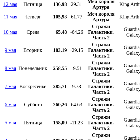
Меч короля
12 мая
Пятница
136,98
29.31
King Arth
Артура
Меч короля
11 мая
Четверг
105,93
61.77
King Arth
Артура
Стражи
Guardian
10 мая
Среда
65,48
-64.26
Галактики.
Galaxy
Часть 2
Стражи
Guardian
9 мая
Вторник
183,19
-29.15
Галактики.
Galaxy
Часть 2
Стражи
Guardian
8 мая
Понедельник
258,55
-9.51
Галактики.
Galaxy
Часть 2
Стражи
Guardian
7 мая
Воскресенье
285,71
9.78
Галактики.
Galaxy
Часть 2
Стражи
Guardian
6 мая
Суббота
260,26
64.63
Галактики.
Galaxy
Часть 2
Стражи
Guardian
5 мая
Пятница
158,09
-11.23
Галактики.
Galaxy
Часть 2
Стражи
Guardian