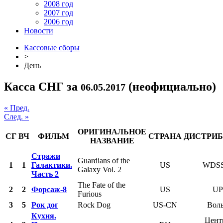
2008 год
2007 год
2006 год
Новости
Кассовые сборы
>
День
Касса СНГ за
(неофициально)
06.05.2017
« Пред.
След. »
ОРИГИНАЛЬНОЕ
СГ
ВЧ
ФИЛЬМ
СТРАНА
ДИСТРИ
НАЗВАНИЕ
Стражи
Guardians of the
1
1
Галактики.
US
WDS
Galaxy Vol. 2
Часть 2
The Fate of the
2
2
Форсаж-8
US
UP
Furious
3
5
Рок дог
Rock Dog
US-CN
Воль
Кухня.
Цент