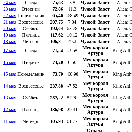
24 мая
Среда
75,63
3.8
Чужой: Завет
Alien: 
23 мая
Вторник
72,86
11.3
Чужой: Завет
Alien: 
22 мая
Понедельник
65,46
-68.49
Чужой: Завет
Alien: 
21 мая
Воскресенье
207,75
7.84
Чужой: Завет
Alien: 
20 мая
Суббота
192,64
63.78
Чужой: Завет
Alien: 
19 мая
Пятница
117,62
10.12
Чужой: Завет
Alien: 
18 мая
Четверг
106,81
49.3
Чужой: Завет
Alien: 
Меч короля
17 мая
Среда
71,54
-3.58
King Arth
Артура
Меч короля
16 мая
Вторник
74,20
0.56
King Arth
Артура
Меч короля
15 мая
Понедельник
73,79
-68.98
King Arth
Артура
Меч короля
14 мая
Воскресенье
237,88
-7.52
King Arth
Артура
Меч короля
13 мая
Суббота
257,22
87.78
King Arth
Артура
Меч короля
12 мая
Пятница
136,98
29.31
King Arth
Артура
Меч короля
11 мая
Четверг
105,93
61.77
King Arth
Артура
Стражи