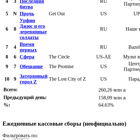
4
3
Последняя
RU
Партн
битва
5
N
Прочь
Get Out
US
UP
Урфин
Джюс и его
6
8
RU
Наше 
деревянные
солдаты
Время
7
4
RU
Bazel
первых
8
6
Сфера
The Circle
US-AE
Мульт в
Цент
9
7
Обещание
The Promise
US
Партн
Затерянный
10
9
The Lost City of Z
US
Пара
город Z
a
Всего:
260,26 млн
a
Предыдущий день:
158,09 млн
%:
64.63%
Ежедневные кассовые сборы (неофициально)
Фильтровать по: