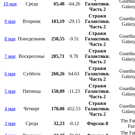
Guardian
10 мая
Среда
65,48
-64.26
Галактики.
Galaxy
Часть 2
Стражи
Guardian
9 мая
Вторник
183,19
-29.15
Галактики.
Galaxy
Часть 2
Стражи
Guardian
8 мая
Понедельник
258,55
-9.51
Галактики.
Galaxy
Часть 2
Стражи
Guardian
7 мая
Воскресенье
285,71
9.78
Галактики.
Galaxy
Часть 2
Стражи
Guardian
6 мая
Суббота
260,26
64.63
Галактики.
Galaxy
Часть 2
Стражи
Guardian
5 мая
Пятница
158,09
-11.23
Галактики.
Galaxy
Часть 2
Стражи
Guardian
4 мая
Четверг
178,08
452.53
Галактики.
Galaxy
Часть 2
The Fat
3 мая
Среда
32,23
-0.12
Форсаж-8
Fur
The Fat