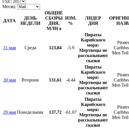
Год:
Месяц:
ОБЩИЕ
ДЕНЬ
СБОРЫ
ИЗМ.
ЛИДЕР
ОРИГИН
ДАТА
НЕДЕЛИ
ДНЯ,
%
ДНЯ
НАЗВ
МЛН
a
Пираты
Карибского
Pirates
моря:
31 мая
Среда
123,84
-5.9
Caribbe
Мертвецы не
Men Tell
рассказывают
сказки
Пираты
Карибского
Pirates
моря:
30 мая
Вторник
131,61
-4.44
Caribbe
Мертвецы не
Men Tell
рассказывают
сказки
Пираты
Карибского
Pirates
моря:
29 мая
Понедельник
137,72
-61.07
Caribbe
Мертвецы не
Men Tell
рассказывают
сказки