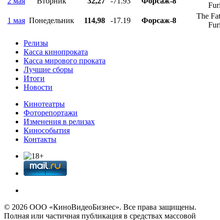
2 мая
Вторник
32,27
-71.93
Форсаж-8
Fur
The Fat
1 мая
Понедельник
114,98
-17.19
Форсаж-8
Fur
Релизы
Касса кинопроката
Касса мирового проката
Лучшие сборы
Итоги
Новости
Кинотеатры
Фоторепортажи
Изменения в релизах
Кинособытия
Контакты
© 2026 OOО «КиноВидеоБизнес». Все права защищены.
Полная или частичная публикация в средствах массовой