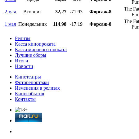
Fur
The Fat
2 мая
Вторник
32,27
-71.93
Форсаж-8
Fur
The Fat
1 мая
Понедельник
114,98
-17.19
Форсаж-8
Fur
Релизы
Касса кинопроката
Касса мирового проката
Лучшие сборы
Итоги
Новости
Кинотеатры
Фоторепортажи
Изменения в релизах
Кинособытия
Контакты