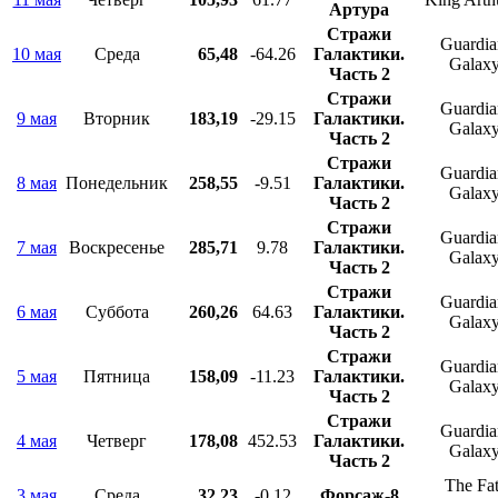
Артура
Стражи
Guardian
10 мая
Среда
65,48
-64.26
Галактики.
Galaxy
Часть 2
Стражи
Guardian
9 мая
Вторник
183,19
-29.15
Галактики.
Galaxy
Часть 2
Стражи
Guardian
8 мая
Понедельник
258,55
-9.51
Галактики.
Galaxy
Часть 2
Стражи
Guardian
7 мая
Воскресенье
285,71
9.78
Галактики.
Galaxy
Часть 2
Стражи
Guardian
6 мая
Суббота
260,26
64.63
Галактики.
Galaxy
Часть 2
Стражи
Guardian
5 мая
Пятница
158,09
-11.23
Галактики.
Galaxy
Часть 2
Стражи
Guardian
4 мая
Четверг
178,08
452.53
Галактики.
Galaxy
Часть 2
The Fat
3 мая
Среда
32,23
-0.12
Форсаж-8