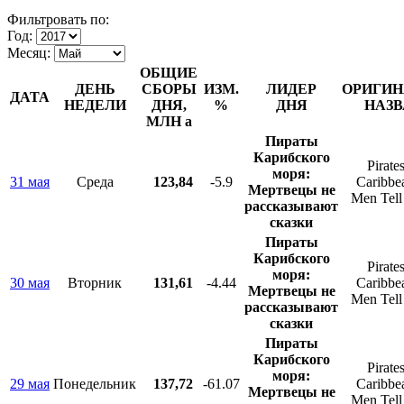
Фильтровать по:
Год:
Месяц:
ОБЩИЕ
ДЕНЬ
СБОРЫ
ИЗМ.
ЛИДЕР
ОРИГИН
ДАТА
НЕДЕЛИ
ДНЯ,
%
ДНЯ
НАЗВ
МЛН
a
Пираты
Карибского
Pirates
моря:
31 мая
Среда
123,84
-5.9
Caribbe
Мертвецы не
Men Tell
рассказывают
сказки
Пираты
Карибского
Pirates
моря:
30 мая
Вторник
131,61
-4.44
Caribbe
Мертвецы не
Men Tell
рассказывают
сказки
Пираты
Карибского
Pirates
моря:
29 мая
Понедельник
137,72
-61.07
Caribbe
Мертвецы не
Men Tell