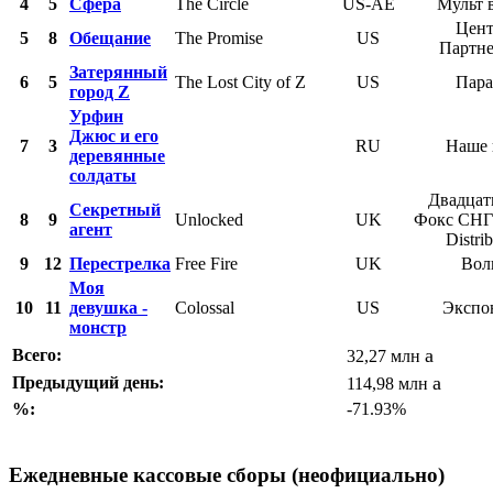
4
5
Сфера
The Circle
US-AE
Мульт 
Цент
5
8
Обещание
The Promise
US
Партн
Затерянный
6
5
The Lost City of Z
US
Пара
город Z
Урфин
Джюс и его
7
3
RU
Наше 
деревянные
солдаты
Двадцат
Секретный
8
9
Unlocked
UK
Фокс СНГ
агент
Distri
9
12
Перестрелка
Free Fire
UK
Вол
Моя
10
11
девушка -
Colossal
US
Экспо
монстр
a
Всего:
32,27 млн
a
Предыдущий день:
114,98 млн
%:
-71.93%
Ежедневные кассовые сборы (неофициально)