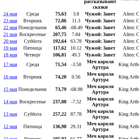
рассказывают
сказки
24 мая
Среда
75,63
3.8
Чужой: Завет
Alien: 
23 мая
Вторник
72,86
11.3
Чужой: Завет
Alien: 
22 мая
Понедельник
65,46
-68.49
Чужой: Завет
Alien: 
21 мая
Воскресенье
207,75
7.84
Чужой: Завет
Alien: 
20 мая
Суббота
192,64
63.78
Чужой: Завет
Alien: 
19 мая
Пятница
117,62
10.12
Чужой: Завет
Alien: 
18 мая
Четверг
106,81
49.3
Чужой: Завет
Alien: 
Меч короля
17 мая
Среда
71,54
-3.58
King Arth
Артура
Меч короля
16 мая
Вторник
74,20
0.56
King Arth
Артура
Меч короля
15 мая
Понедельник
73,79
-68.98
King Arth
Артура
Меч короля
14 мая
Воскресенье
237,88
-7.52
King Arth
Артура
Меч короля
13 мая
Суббота
257,22
87.78
King Arth
Артура
Меч короля
12 мая
Пятница
136,98
29.31
King Arth
Артура
Меч короля
11 мая
Четверг
105,93
61.77
King Arth