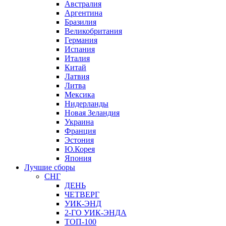
Австралия
Аргентина
Бразилия
Великобритания
Германия
Испания
Италия
Китай
Латвия
Литва
Мексика
Нидерланды
Новая Зеландия
Украина
Франция
Эстония
Ю.Корея
Япония
Лучшие сборы
СНГ
ДЕНЬ
ЧЕТВЕРГ
УИК-ЭНД
2-ГО УИК-ЭНДА
ТОП-100