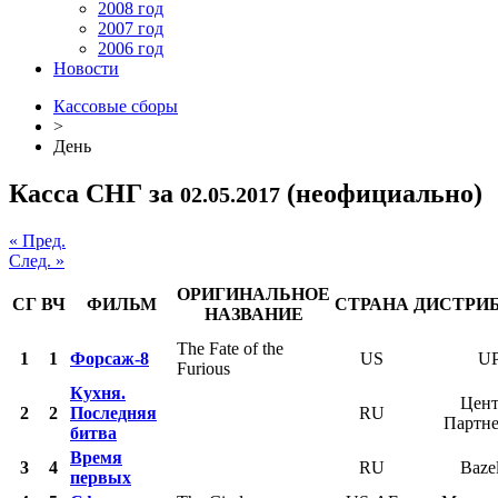
2008 год
2007 год
2006 год
Новости
Кассовые сборы
>
День
Касса СНГ за
(неофициально)
02.05.2017
« Пред.
След. »
ОРИГИНАЛЬНОЕ
СГ
ВЧ
ФИЛЬМ
СТРАНА
ДИСТРИ
НАЗВАНИЕ
The Fate of the
1
1
Форсаж-8
US
UP
Furious
Кухня.
Цент
2
2
Последняя
RU
Партн
битва
Время
3
4
RU
Baze
первых