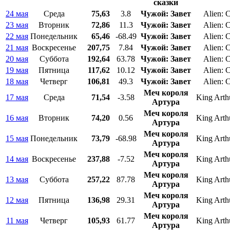
сказки
24 мая
Среда
75,63
3.8
Чужой: Завет
Alien: 
23 мая
Вторник
72,86
11.3
Чужой: Завет
Alien: 
22 мая
Понедельник
65,46
-68.49
Чужой: Завет
Alien: 
21 мая
Воскресенье
207,75
7.84
Чужой: Завет
Alien: 
20 мая
Суббота
192,64
63.78
Чужой: Завет
Alien: 
19 мая
Пятница
117,62
10.12
Чужой: Завет
Alien: 
18 мая
Четверг
106,81
49.3
Чужой: Завет
Alien: 
Меч короля
17 мая
Среда
71,54
-3.58
King Arth
Артура
Меч короля
16 мая
Вторник
74,20
0.56
King Arth
Артура
Меч короля
15 мая
Понедельник
73,79
-68.98
King Arth
Артура
Меч короля
14 мая
Воскресенье
237,88
-7.52
King Arth
Артура
Меч короля
13 мая
Суббота
257,22
87.78
King Arth
Артура
Меч короля
12 мая
Пятница
136,98
29.31
King Arth
Артура
Меч короля
11 мая
Четверг
105,93
61.77
King Arth
Артура