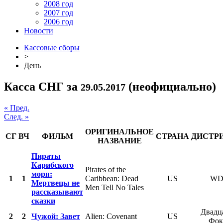
2008 год
2007 год
2006 год
Новости
Кассовые сборы
>
День
Касса СНГ за
(неофициально)
29.05.2017
« Пред.
След. »
ОРИГИНАЛЬНОЕ
СГ
ВЧ
ФИЛЬМ
СТРАНА
ДИСТР
НАЗВАНИЕ
Пираты
Карибского
Pirates of the
моря:
1
1
Caribbean: Dead
US
WD
Мертвецы не
Men Tell No Tales
рассказывают
сказки
Двадц
2
2
Чужой: Завет
Alien: Covenant
US
Фок