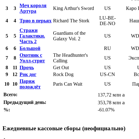
Меч короля
3
3
King Arthur's Sword
US
Каро 
Артура
LU-BE-
4
4
Трио в перьях
Richard The Stork
Наш
DE-NO
Стражи
Guardians of the
5
5
Галактики.
US
WD
Galaxy Vol. 2
Часть 2
6
6
Большой
RU
WD
Охотник с
The Headhunter's
7
8
US
Эксп
Уолл-стрит
Calling
8
11
Прочь
Get Out
US
9
12
Рок дог
Rock Dog
US-CN
Во
Париж
10
10
Paris Can Wait
US
Па
подождёт
a
Всего:
137,72 млн
a
Предыдущий день:
353,78 млн
%:
-61.07%
Ежедневные кассовые сборы (неофициально)