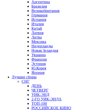
Аргентина
Бразилия
Великобритания
Германия
Испания
Италия
Китай
Латвия
Литва
Мексика
Нидерланды
Новая Зеландия
Украина
Франция
Эстония
Ю.Корея
Япония
Лучшие сборы
СНГ
ДЕНЬ
ЧЕТВЕРГ
УИК-ЭНД
2-ГО УИК-ЭНДА
ТОП-100
РОССИЙСКОЕ КИНО