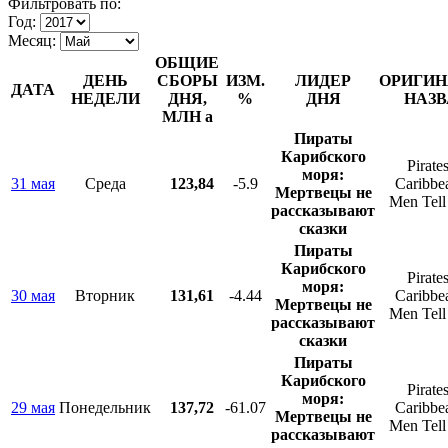
Фильтровать по:
Год:
Месяц:
ОБЩИЕ
ДЕНЬ
СБОРЫ
ИЗМ.
ЛИДЕР
ОРИГИН
ДАТА
НЕДЕЛИ
ДНЯ,
%
ДНЯ
НАЗВ
МЛН
a
Пираты
Карибского
Pirates
моря:
31 мая
Среда
123,84
-5.9
Caribbe
Мертвецы не
Men Tell
рассказывают
сказки
Пираты
Карибского
Pirates
моря:
30 мая
Вторник
131,61
-4.44
Caribbe
Мертвецы не
Men Tell
рассказывают
сказки
Пираты
Карибского
Pirates
моря:
29 мая
Понедельник
137,72
-61.07
Caribbe
Мертвецы не
Men Tell
рассказывают