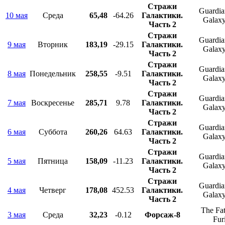
Стражи
Guardian
10 мая
Среда
65,48
-64.26
Галактики.
Galaxy
Часть 2
Стражи
Guardian
9 мая
Вторник
183,19
-29.15
Галактики.
Galaxy
Часть 2
Стражи
Guardian
8 мая
Понедельник
258,55
-9.51
Галактики.
Galaxy
Часть 2
Стражи
Guardian
7 мая
Воскресенье
285,71
9.78
Галактики.
Galaxy
Часть 2
Стражи
Guardian
6 мая
Суббота
260,26
64.63
Галактики.
Galaxy
Часть 2
Стражи
Guardian
5 мая
Пятница
158,09
-11.23
Галактики.
Galaxy
Часть 2
Стражи
Guardian
4 мая
Четверг
178,08
452.53
Галактики.
Galaxy
Часть 2
The Fat
3 мая
Среда
32,23
-0.12
Форсаж-8
Fur