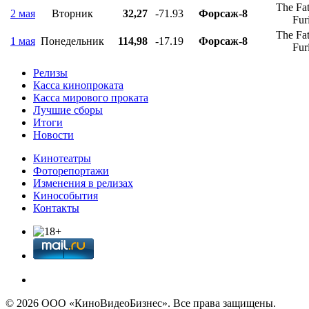
The Fat
2 мая
Вторник
32,27
-71.93
Форсаж-8
Fur
The Fat
1 мая
Понедельник
114,98
-17.19
Форсаж-8
Fur
Релизы
Касса кинопроката
Касса мирового проката
Лучшие сборы
Итоги
Новости
Кинотеатры
Фоторепортажи
Изменения в релизах
Кинособытия
Контакты
© 2026 OOО «КиноВидеоБизнес». Все права защищены.