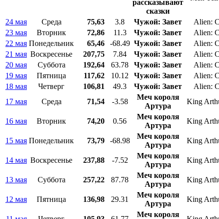
рассказывают
сказки
24 мая
Среда
75,63
3.8
Чужой: Завет
Alien: 
23 мая
Вторник
72,86
11.3
Чужой: Завет
Alien: 
22 мая
Понедельник
65,46
-68.49
Чужой: Завет
Alien: 
21 мая
Воскресенье
207,75
7.84
Чужой: Завет
Alien: 
20 мая
Суббота
192,64
63.78
Чужой: Завет
Alien: 
19 мая
Пятница
117,62
10.12
Чужой: Завет
Alien: 
18 мая
Четверг
106,81
49.3
Чужой: Завет
Alien: 
Меч короля
17 мая
Среда
71,54
-3.58
King Arth
Артура
Меч короля
16 мая
Вторник
74,20
0.56
King Arth
Артура
Меч короля
15 мая
Понедельник
73,79
-68.98
King Arth
Артура
Меч короля
14 мая
Воскресенье
237,88
-7.52
King Arth
Артура
Меч короля
13 мая
Суббота
257,22
87.78
King Arth
Артура
Меч короля
12 мая
Пятница
136,98
29.31
King Arth
Артура
Меч короля
11 мая
Четверг
105,93
61.77
King Arth