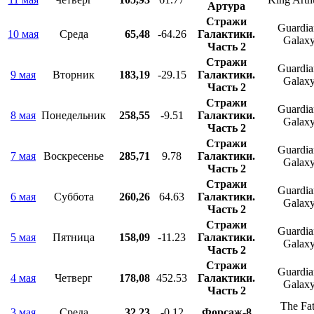
Артура
Стражи
Guardian
10 мая
Среда
65,48
-64.26
Галактики.
Galaxy
Часть 2
Стражи
Guardian
9 мая
Вторник
183,19
-29.15
Галактики.
Galaxy
Часть 2
Стражи
Guardian
8 мая
Понедельник
258,55
-9.51
Галактики.
Galaxy
Часть 2
Стражи
Guardian
7 мая
Воскресенье
285,71
9.78
Галактики.
Galaxy
Часть 2
Стражи
Guardian
6 мая
Суббота
260,26
64.63
Галактики.
Galaxy
Часть 2
Стражи
Guardian
5 мая
Пятница
158,09
-11.23
Галактики.
Galaxy
Часть 2
Стражи
Guardian
4 мая
Четверг
178,08
452.53
Галактики.
Galaxy
Часть 2
The Fat
3 мая
Среда
32,23
-0.12
Форсаж-8