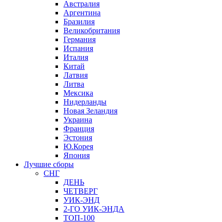
Австралия
Аргентина
Бразилия
Великобритания
Германия
Испания
Италия
Китай
Латвия
Литва
Мексика
Нидерланды
Новая Зеландия
Украина
Франция
Эстония
Ю.Корея
Япония
Лучшие сборы
СНГ
ДЕНЬ
ЧЕТВЕРГ
УИК-ЭНД
2-ГО УИК-ЭНДА
ТОП-100