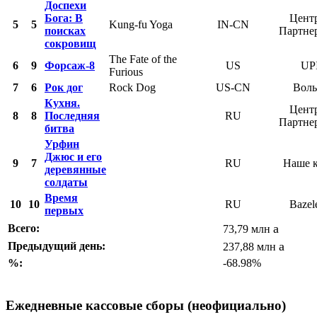
Доспехи
Бога: В
Цент
5
5
Kung-fu Yoga
IN-CN
поисках
Партне
сокровищ
The Fate of the
6
9
Форсаж-8
US
UP
Furious
7
6
Рок дог
Rock Dog
US-CN
Воль
Кухня.
Цент
8
8
Последняя
RU
Партне
битва
Урфин
Джюс и его
9
7
RU
Наше 
деревянные
солдаты
Время
10
10
RU
Bazel
первых
a
Всего:
73,79 млн
a
Предыдущий день:
237,88 млн
%:
-68.98%
Ежедневные кассовые сборы (неофициально)