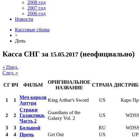
2008 год
2007 год
2006 год
Новости
Кассовые сборы
>
День
Касса СНГ за
(неофициально)
15.05.2017
« Пред.
След. »
ОРИГИНАЛЬНОЕ
СГ
ВЧ
ФИЛЬМ
СТРАНА
ДИСТРИ
НАЗВАНИЕ
Меч короля
1
1
King Arthur's Sword
US
Каро Пр
Артура
Стражи
Guardians of the
2
2
Галактики.
US
WDS
Galaxy Vol. 2
Часть 2
3
3
Большой
RU
WDS
4
4
Прочь
Get Out
US
UP