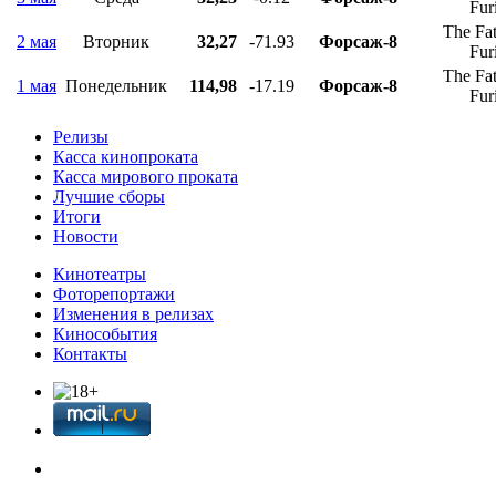
Fur
The Fat
2 мая
Вторник
32,27
-71.93
Форсаж-8
Fur
The Fat
1 мая
Понедельник
114,98
-17.19
Форсаж-8
Fur
Релизы
Касса кинопроката
Касса мирового проката
Лучшие сборы
Итоги
Новости
Кинотеатры
Фоторепортажи
Изменения в релизах
Кинособытия
Контакты