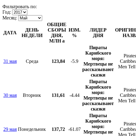
Фильтровать по:
Год:
Месяц:
ОБЩИЕ
ДЕНЬ
СБОРЫ
ИЗМ.
ЛИДЕР
ОРИГИН
ДАТА
НЕДЕЛИ
ДНЯ,
%
ДНЯ
НАЗВ
МЛН
a
Пираты
Карибского
Pirates
моря:
31 мая
Среда
123,84
-5.9
Caribbe
Мертвецы не
Men Tell
рассказывают
сказки
Пираты
Карибского
Pirates
моря:
30 мая
Вторник
131,61
-4.44
Caribbe
Мертвецы не
Men Tell
рассказывают
сказки
Пираты
Карибского
Pirates
моря:
29 мая
Понедельник
137,72
-61.07
Caribbe
Мертвецы не
Men Tell