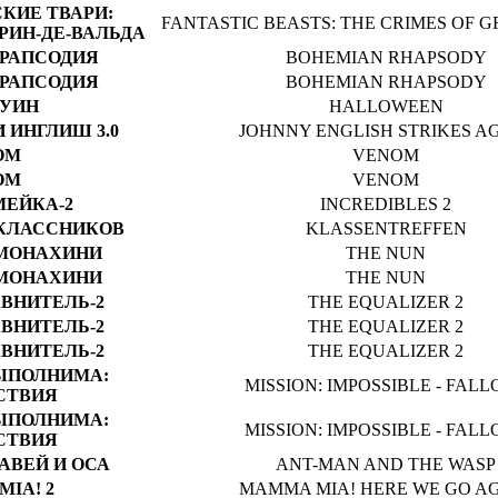
КИЕ ТВАРИ:
FANTASTIC BEASTS: THE CRIMES OF 
РИН-ДЕ-ВАЛЬДА
РАПСОДИЯ
BOHEMIAN RHAPSODY
РАПСОДИЯ
BOHEMIAN RHAPSODY
УИН
HALLOWEEN
 ИНГЛИШ 3.0
JOHNNY ENGLISH STRIKES A
ОМ
VENOM
ОМ
VENOM
ЕЙКА-2
INCREDIBLES 2
КЛАССНИКОВ
KLASSENTREFFEN
МОНАХИНИ
THE NUN
МОНАХИНИ
THE NUN
ВНИТЕЛЬ-2
THE EQUALIZER 2
ВНИТЕЛЬ-2
THE EQUALIZER 2
ВНИТЕЛЬ-2
THE EQUALIZER 2
ЫПОЛНИМА:
MISSION: IMPOSSIBLE - FAL
СТВИЯ
ЫПОЛНИМА:
MISSION: IMPOSSIBLE - FAL
СТВИЯ
АВЕЙ И ОСА
ANT-MAN AND THE WASP
IA! 2
MAMMA MIA! HERE WE GO A