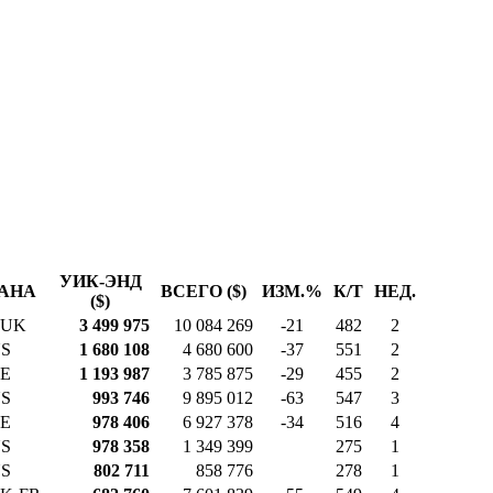
УИК-ЭНД
АНА
ВСЕГО ($)
ИЗМ.%
К/Т
НЕД.
($)
-UK
3 499 975
10 084 269
-21
482
2
S
1 680 108
4 680 600
-37
551
2
E
1 193 987
3 785 875
-29
455
2
S
993 746
9 895 012
-63
547
3
E
978 406
6 927 378
-34
516
4
S
978 358
1 349 399
275
1
S
802 711
858 776
278
1