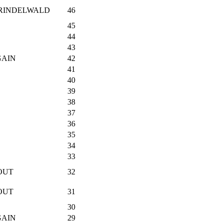
GRINDELWALD
46
45
44
43
GAIN
42
41
40
39
38
37
36
35
34
33
LOUT
32
LOUT
31
30
GAIN
29