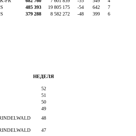
K-FR
682 760
7 601 839
-55
549
4
S
485 393
19 805 175
-54
642
7
S
379 288
8 582 272
-48
399
6
НЕДЕЛЯ
52
51
50
49
GRINDELWALD
48
GRINDELWALD
47