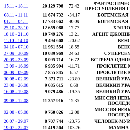
ФАНТАСТИЧЕС
15.11 - 18.11
20 129 798
72.42
ПРЕСТУПЛЕНИЯ Г
08.11 - 11.11
11 674 732
-34.17
БОГЕМСКАЯ 
01.11 - 04.11
17 733 662
40.09
БОГЕМСКАЯ 
25.10 - 28.10
12 659 068
17.77
ХЭЛЛО
18.10 - 21.10
10 749 276
13.21
АГЕНТ ДЖОННИ
11.10 - 14.10
9 494 668
-20.62
ВЕН
04.10 - 07.10
11 961 554
18.55
ВЕН
27.09 - 30.09
10 089 969
24.63
СУПЕРСЕМ
20.09 - 23.09
8 095 714
16.72
ВСТРЕЧА ОДНО
13.09 - 16.09
6 935 994
-11.71
ПРОКЛЯТИЕ 
06.09 - 09.09
7 855 845
6.57
ПРОКЛЯТИЕ 
30.08 - 02.09
7 371 711
-23.89
ВЕЛИКИЙ УРА
23.08 - 26.08
9 685 615
6.68
ВЕЛИКИЙ УРА
16.08 - 19.08
9 079 486
-19.35
ВЕЛИКИЙ УРА
МИССИЯ НЕВ
09.08 - 12.08
11 257 916
15.35
ПОСЛЕД
МИССИЯ НЕВ
02.08 - 05.08
9 760 026
12.08
ПОСЛЕД
26.07 - 29.07
8 707 744
-23.75
ЧЕЛОВЕК-МУР
19.07 - 22.07
11 419 564
103.76
MAMMA M