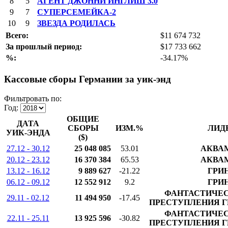
8
5
АГЕНТ ДЖОННИ ИНГЛИШ 3.0
9
7
СУПЕРСЕМЕЙКА-2
10
9
ЗВЕЗДА РОДИЛАСЬ
Всего:
$11 674 732
За прошлый период:
$17 733 662
%:
-34.17%
Кассовые сборы Германии за уик-энд
Фильтровать по:
Год:
ОБЩИЕ
ДАТА
СБОРЫ
ИЗМ.%
ЛИД
УИК-ЭНДА
($)
27.12 - 30.12
25 048 085
53.01
АКВА
20.12 - 23.12
16 370 384
65.53
АКВА
13.12 - 16.12
9 889 627
-21.22
ГРИ
06.12 - 09.12
12 552 912
9.2
ГРИ
ФАНТАСТИЧЕС
29.11 - 02.12
11 494 950
-17.45
ПРЕСТУПЛЕНИЯ Г
ФАНТАСТИЧЕС
22.11 - 25.11
13 925 596
-30.82
ПРЕСТУПЛЕНИЯ Г