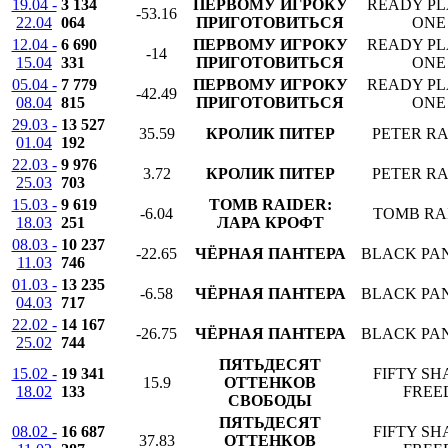
19.04 -
3 134
ПЕРВОМУ ИГРОКУ
READY P
-53.16
22.04
064
ПРИГОТОВИТЬСЯ
ONE
12.04 -
6 690
ПЕРВОМУ ИГРОКУ
READY P
-14
15.04
331
ПРИГОТОВИТЬСЯ
ONE
05.04 -
7 779
ПЕРВОМУ ИГРОКУ
READY P
-42.49
08.04
815
ПРИГОТОВИТЬСЯ
ONE
29.03 -
13 527
35.59
КРОЛИК ПИТЕР
PETER RA
01.04
192
22.03 -
9 976
3.72
КРОЛИК ПИТЕР
PETER RA
25.03
703
15.03 -
9 619
TOMB RAIDER:
-6.04
TOMB RA
18.03
251
ЛАРА КРОФТ
08.03 -
10 237
-22.65
ЧЁРНАЯ ПАНТЕРА
BLACK PA
11.03
746
01.03 -
13 235
-6.58
ЧЁРНАЯ ПАНТЕРА
BLACK PA
04.03
717
22.02 -
14 167
-26.75
ЧЁРНАЯ ПАНТЕРА
BLACK PA
25.02
744
ПЯТЬДЕСЯТ
15.02 -
19 341
FIFTY SH
15.9
ОТТЕНКОВ
18.02
133
FREE
СВОБОДЫ
ПЯТЬДЕСЯТ
08.02 -
16 687
FIFTY SH
37.83
ОТТЕНКОВ