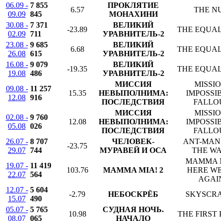
06.09 -
7 855
ПРОКЛЯТИЕ
6.57
THE N
09.09
845
МОНАХИНИ
30.08 -
7 371
ВЕЛИКИЙ
-23.89
THE EQUAL
02.09
711
УРАВНИТЕЛЬ-2
23.08 -
9 685
ВЕЛИКИЙ
6.68
THE EQUAL
26.08
615
УРАВНИТЕЛЬ-2
16.08 -
9 079
ВЕЛИКИЙ
-19.35
THE EQUAL
19.08
486
УРАВНИТЕЛЬ-2
МИССИЯ
MISSIO
09.08 -
11 257
15.35
НЕВЫПОЛНИМА:
IMPOSSIB
12.08
916
ПОСЛЕДСТВИЯ
FALLO
МИССИЯ
MISSIO
02.08 -
9 760
12.08
НЕВЫПОЛНИМА:
IMPOSSIB
05.08
026
ПОСЛЕДСТВИЯ
FALLO
26.07 -
8 707
ЧЕЛОВЕК-
ANT-MAN
-23.75
29.07
744
МУРАВЕЙ И ОСА
THE W
MAMMA 
19.07 -
11 419
103.76
MAMMA MIA! 2
HERE W
22.07
564
AGAI
12.07 -
5 604
-2.79
НЕБОСКРЁБ
SKYSCR
15.07
490
05.07 -
5 765
СУДНАЯ НОЧЬ.
10.98
THE FIRST
08.07
065
НАЧАЛО