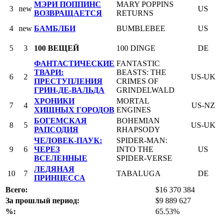
МЭРИ ПОППИНС
MARY POPPINS
3
new
US
ВОЗВРАЩАЕТСЯ
RETURNS
4
new
БАМБЛБИ
BUMBLEBEE
US
5
3
100 ВЕЩЕЙ
100 DINGE
DE
ФАНТАСТИЧЕСКИЕ
FANTASTIC
ТВАРИ:
BEASTS: THE
6
2
US-UK
ПРЕСТУПЛЕНИЯ
CRIMES OF
ГРИН-ДЕ-ВАЛЬДА
GRINDELWALD
ХРОНИКИ
MORTAL
7
4
US-NZ
ХИЩНЫХ ГОРОДОВ
ENGINES
БОГЕМСКАЯ
BOHEMIAN
8
5
US-UK
РАПСОДИЯ
RHAPSODY
ЧЕЛОВЕК-ПАУК:
SPIDER-MAN:
9
6
ЧЕРЕЗ
INTO THE
US
ВСЕЛЕННЫЕ
SPIDER-VERSE
ЛЕДЯНАЯ
10
7
TABALUGA
DE
ПРИНЦЕССА
Всего:
$16 370 384
За прошлый период:
$9 889 627
%:
65.53%