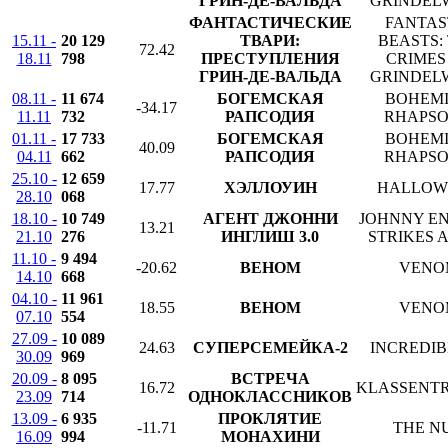
ГРИН-ДЕ-ВАЛЬДА
GRINDEL
ФАНТАСТИЧЕСКИЕ
FANTAS
15.11 -
20 129
ТВАРИ:
BEASTS:
72.42
18.11
798
ПРЕСТУПЛЕНИЯ
CRIMES
ГРИН-ДЕ-ВАЛЬДА
GRINDEL
08.11 -
11 674
БОГЕМСКАЯ
BOHEM
-34.17
11.11
732
РАПСОДИЯ
RHAPS
01.11 -
17 733
БОГЕМСКАЯ
BOHEM
40.09
04.11
662
РАПСОДИЯ
RHAPS
25.10 -
12 659
17.77
ХЭЛЛОУИН
HALLOW
28.10
068
18.10 -
10 749
АГЕНТ ДЖОННИ
JOHNNY E
13.21
21.10
276
ИНГЛИШ 3.0
STRIKES 
11.10 -
9 494
-20.62
ВЕНОМ
VENO
14.10
668
04.10 -
11 961
18.55
ВЕНОМ
VENO
07.10
554
27.09 -
10 089
24.63
СУПЕРСЕМЕЙКА-2
INCREDIB
30.09
969
20.09 -
8 095
ВСТРЕЧА
16.72
KLASSENT
23.09
714
ОДНОКЛАССНИКОВ
13.09 -
6 935
ПРОКЛЯТИЕ
-11.71
THE N
16.09
994
МОНАХИНИ