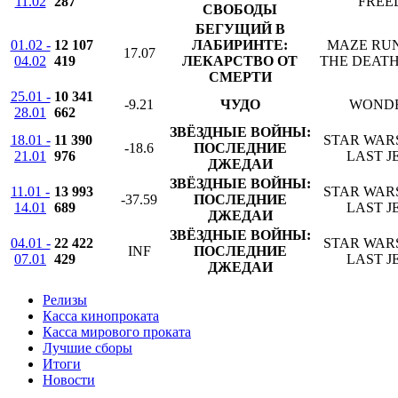
11.02
287
FREE
СВОБОДЫ
БЕГУЩИЙ В
01.02 -
12 107
ЛАБИРИНТЕ:
MAZE RU
17.07
04.02
419
ЛЕКАРСТВО ОТ
THE DEAT
СМЕРТИ
25.01 -
10 341
-9.21
ЧУДО
WOND
28.01
662
ЗВЁЗДНЫЕ ВОЙНЫ:
18.01 -
11 390
STAR WARS
-18.6
ПОСЛЕДНИЕ
21.01
976
LAST J
ДЖЕДАИ
ЗВЁЗДНЫЕ ВОЙНЫ:
11.01 -
13 993
STAR WARS
-37.59
ПОСЛЕДНИЕ
14.01
689
LAST J
ДЖЕДАИ
ЗВЁЗДНЫЕ ВОЙНЫ:
04.01 -
22 422
STAR WARS
INF
ПОСЛЕДНИЕ
07.01
429
LAST J
ДЖЕДАИ
Релизы
Касса кинопроката
Касса мирового проката
Лучшие сборы
Итоги
Новости