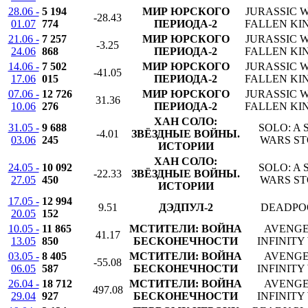
28.06 -
5 194
МИР ЮРСКОГО
JURASSIC 
-28.43
01.07
774
ПЕРИОДА-2
FALLEN K
21.06 -
7 257
МИР ЮРСКОГО
JURASSIC 
-3.25
24.06
868
ПЕРИОДА-2
FALLEN K
14.06 -
7 502
МИР ЮРСКОГО
JURASSIC 
-41.05
17.06
015
ПЕРИОДА-2
FALLEN K
07.06 -
12 726
МИР ЮРСКОГО
JURASSIC 
31.36
10.06
276
ПЕРИОДА-2
FALLEN K
ХАН СОЛО:
31.05 -
9 688
SOLO: A 
-4.01
ЗВЁЗДНЫЕ ВОЙНЫ.
03.06
245
WARS S
ИСТОРИИ
ХАН СОЛО:
24.05 -
10 092
SOLO: A 
-22.33
ЗВЁЗДНЫЕ ВОЙНЫ.
27.05
450
WARS S
ИСТОРИИ
17.05 -
12 994
9.51
ДЭДПУЛ-2
DEADPO
20.05
152
10.05 -
11 865
МСТИТЕЛИ: ВОЙНА
AVENGE
41.17
13.05
850
БЕСКОНЕЧНОСТИ
INFINITY
03.05 -
8 405
МСТИТЕЛИ: ВОЙНА
AVENGE
-55.08
06.05
587
БЕСКОНЕЧНОСТИ
INFINITY
26.04 -
18 712
МСТИТЕЛИ: ВОЙНА
AVENGE
497.08
29.04
927
БЕСКОНЕЧНОСТИ
INFINITY