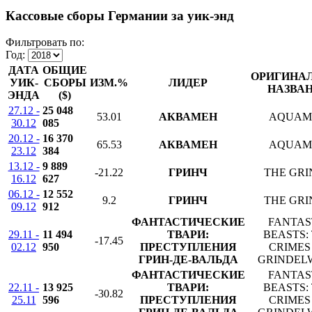
Кассовые сборы Германии за уик-энд
Фильтровать по:
Год:
ДАТА
ОБЩИЕ
ОРИГИНА
УИК-
СБОРЫ
ИЗМ.%
ЛИДЕР
НАЗВА
ЭНДА
($)
27.12 -
25 048
53.01
АКВАМЕН
AQUAM
30.12
085
20.12 -
16 370
65.53
АКВАМЕН
AQUAM
23.12
384
13.12 -
9 889
-21.22
ГРИНЧ
THE GR
16.12
627
06.12 -
12 552
9.2
ГРИНЧ
THE GR
09.12
912
ФАНТАСТИЧЕСКИЕ
FANTAS
29.11 -
11 494
ТВАРИ:
BEASTS:
-17.45
02.12
950
ПРЕСТУПЛЕНИЯ
CRIMES
ГРИН-ДЕ-ВАЛЬДА
GRINDEL
ФАНТАСТИЧЕСКИЕ
FANTAS
22.11 -
13 925
ТВАРИ:
BEASTS:
-30.82
25.11
596
ПРЕСТУПЛЕНИЯ
CRIMES