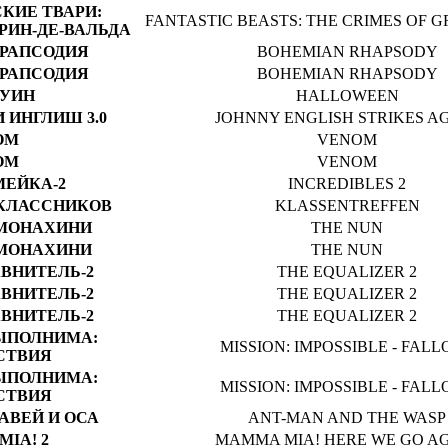
КИЕ ТВАРИ:
FANTASTIC BEASTS: THE CRIMES OF 
РИН-ДЕ-ВАЛЬДА
РАПСОДИЯ
BOHEMIAN RHAPSODY
РАПСОДИЯ
BOHEMIAN RHAPSODY
УИН
HALLOWEEN
 ИНГЛИШ 3.0
JOHNNY ENGLISH STRIKES A
ОМ
VENOM
ОМ
VENOM
ЕЙКА-2
INCREDIBLES 2
КЛАССНИКОВ
KLASSENTREFFEN
МОНАХИНИ
THE NUN
МОНАХИНИ
THE NUN
ВНИТЕЛЬ-2
THE EQUALIZER 2
ВНИТЕЛЬ-2
THE EQUALIZER 2
ВНИТЕЛЬ-2
THE EQUALIZER 2
ЫПОЛНИМА:
MISSION: IMPOSSIBLE - FAL
СТВИЯ
ЫПОЛНИМА:
MISSION: IMPOSSIBLE - FAL
СТВИЯ
АВЕЙ И ОСА
ANT-MAN AND THE WASP
IA! 2
MAMMA MIA! HERE WE GO A