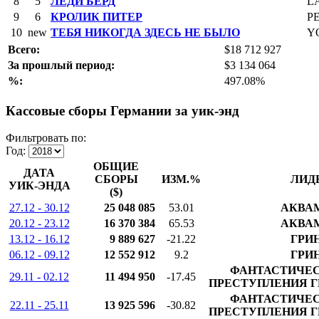
8
5
ЛЕДИ БЁРД
L
9
6
КРОЛИК ПИТЕР
P
10
new
ТЕБЯ НИКОГДА ЗДЕСЬ НЕ БЫЛО
Y
Всего:
$18 712 927
За прошлый период:
$3 134 064
%:
497.08%
Кассовые сборы Германии за уик-энд
Фильтровать по:
Год:
ОБЩИЕ
ДАТА
СБОРЫ
ИЗМ.%
ЛИД
УИК-ЭНДА
($)
27.12 - 30.12
25 048 085
53.01
АКВА
20.12 - 23.12
16 370 384
65.53
АКВА
13.12 - 16.12
9 889 627
-21.22
ГРИ
06.12 - 09.12
12 552 912
9.2
ГРИ
ФАНТАСТИЧЕС
29.11 - 02.12
11 494 950
-17.45
ПРЕСТУПЛЕНИЯ Г
ФАНТАСТИЧЕС
22.11 - 25.11
13 925 596
-30.82
ПРЕСТУПЛЕНИЯ Г