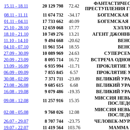
ФАНТАСТИЧЕС
15.11 - 18.11
20 129 798
72.42
ПРЕСТУПЛЕНИЯ Г
08.11 - 11.11
11 674 732
-34.17
БОГЕМСКАЯ 
01.11 - 04.11
17 733 662
40.09
БОГЕМСКАЯ 
25.10 - 28.10
12 659 068
17.77
ХЭЛЛО
18.10 - 21.10
10 749 276
13.21
АГЕНТ ДЖОННИ
11.10 - 14.10
9 494 668
-20.62
ВЕН
04.10 - 07.10
11 961 554
18.55
ВЕН
27.09 - 30.09
10 089 969
24.63
СУПЕРСЕМ
20.09 - 23.09
8 095 714
16.72
ВСТРЕЧА ОДНО
13.09 - 16.09
6 935 994
-11.71
ПРОКЛЯТИЕ 
06.09 - 09.09
7 855 845
6.57
ПРОКЛЯТИЕ 
30.08 - 02.09
7 371 711
-23.89
ВЕЛИКИЙ УРА
23.08 - 26.08
9 685 615
6.68
ВЕЛИКИЙ УРА
16.08 - 19.08
9 079 486
-19.35
ВЕЛИКИЙ УРА
МИССИЯ НЕВ
09.08 - 12.08
11 257 916
15.35
ПОСЛЕД
МИССИЯ НЕВ
02.08 - 05.08
9 760 026
12.08
ПОСЛЕД
26.07 - 29.07
8 707 744
-23.75
ЧЕЛОВЕК-МУР
19.07 - 22.07
11 419 564
103.76
MAMMA M