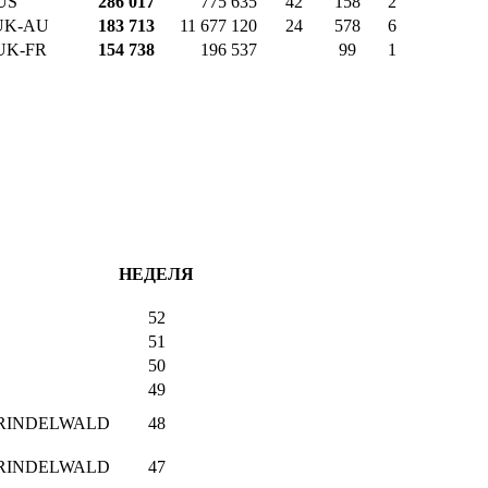
US
286 017
775 635
42
158
2
UK-AU
183 713
11 677 120
24
578
6
UK-FR
154 738
196 537
99
1
НЕДЕЛЯ
52
51
50
49
GRINDELWALD
48
GRINDELWALD
47