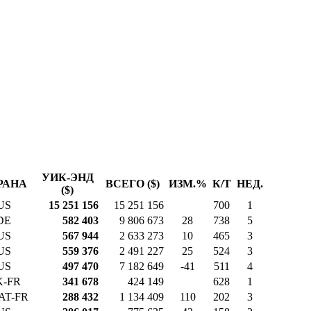
УИК-ЭНД
РАНА
ВСЕГО ($)
ИЗМ.%
К/Т
НЕД.
($)
US
15 251 156
15 251 156
700
1
DE
582 403
9 806 673
28
738
5
US
567 944
2 633 273
10
465
3
US
559 376
2 491 227
25
524
3
US
497 470
7 182 649
-41
511
4
K-FR
341 678
424 149
628
1
AT-FR
288 432
1 134 409
110
202
3