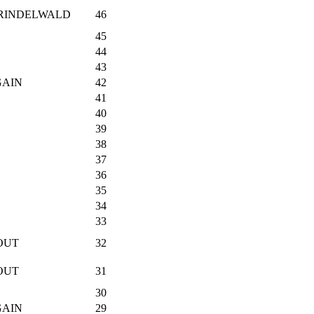
GRINDELWALD
46
45
44
43
GAIN
42
41
40
39
38
37
36
35
34
33
LOUT
32
LOUT
31
30
GAIN
29