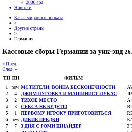
2006 год
Новости
Касса мирового проката
>
Другие страны
>
Германия
Кассовые сборы Германии за уик-энд
26
« Пред.
След. »
ТН
ПН
ФИЛЬМ
1
new
МСТИТЕЛИ: ВОЙНА БЕСКОНЕЧНОСТИ
A
2
4
ДЖИМ ПУГОВКА И МАШИНИСТ ЛУКАС
J
3
2
ТИХОЕ МЕСТО
A
4
3
СЕКСА НЕ БУДЕТ!!!
B
5
1
ПЕРВОМУ ИГРОКУ ПРИГОТОВИТЬСЯ
R
6
new
ДИКИЕ ПРЕДКИ
E
7
7
3 ДНЯ С РОМИ ШНАЙДЕР
3