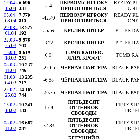
12.04 -
6 690
ПЕРВОМУ ИГРОКУ
READY P
-14
15.04
331
ПРИГОТОВИТЬСЯ
ONE
05.04 -
7 779
ПЕРВОМУ ИГРОКУ
READY P
-42.49
08.04
815
ПРИГОТОВИТЬСЯ
ONE
29.03 -
13 527
35.59
КРОЛИК ПИТЕР
PETER RA
01.04
192
22.03 -
9 976
3.72
КРОЛИК ПИТЕР
PETER RA
25.03
703
15.03 -
9 619
TOMB RAIDER:
-6.04
TOMB RA
18.03
251
ЛАРА КРОФТ
08.03 -
10 237
-22.65
ЧЁРНАЯ ПАНТЕРА
BLACK PA
11.03
746
01.03 -
13 235
-6.58
ЧЁРНАЯ ПАНТЕРА
BLACK PA
04.03
717
22.02 -
14 167
-26.75
ЧЁРНАЯ ПАНТЕРА
BLACK PA
25.02
744
ПЯТЬДЕСЯТ
15.02 -
19 341
FIFTY SH
15.9
ОТТЕНКОВ
18.02
133
FREE
СВОБОДЫ
ПЯТЬДЕСЯТ
08.02 -
16 687
FIFTY SH
37.83
ОТТЕНКОВ
11.02
287
FREE
СВОБОДЫ
БЕГУЩИЙ В