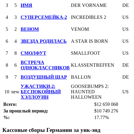
3
5
ИМЯ
DER VORNAME
DE
4
3
СУПЕРСЕМЕЙКА-2
INCREDIBLES 2
US
5
2
ВЕНОМ
VENOM
US
6
4
ЗВЕЗДА РОДИЛАСЬ
A STAR IS BORN
US
7
8
СМОЛФУТ
SMALLFOOT
US
ВСТРЕЧА
8
6
KLASSENTREFFEN
DE
ОДНОКЛАССНИКОВ
9
7
ВОЗДУШНЫЙ ШАР
BALLON
DE
УЖАСТИКИ-2:
GOOSEBUMPS 2:
10
new
БЕСПОКОЙНЫЙ
HAUNTED
US
ХЭЛЛОУИН
HALLOWEEN
Всего:
$12 659 068
За прошлый период:
$10 749 276
%:
17.77%
Кассовые сборы Германии за уик-энд