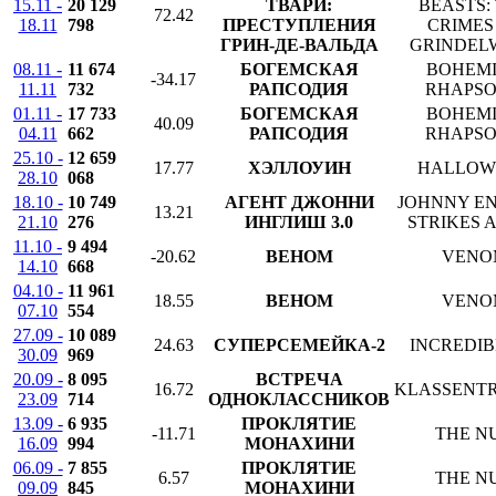
15.11 -
20 129
ТВАРИ:
BEASTS:
72.42
18.11
798
ПРЕСТУПЛЕНИЯ
CRIMES
ГРИН-ДЕ-ВАЛЬДА
GRINDEL
08.11 -
11 674
БОГЕМСКАЯ
BOHEM
-34.17
11.11
732
РАПСОДИЯ
RHAPS
01.11 -
17 733
БОГЕМСКАЯ
BOHEM
40.09
04.11
662
РАПСОДИЯ
RHAPS
25.10 -
12 659
17.77
ХЭЛЛОУИН
HALLOW
28.10
068
18.10 -
10 749
АГЕНТ ДЖОННИ
JOHNNY E
13.21
21.10
276
ИНГЛИШ 3.0
STRIKES 
11.10 -
9 494
-20.62
ВЕНОМ
VENO
14.10
668
04.10 -
11 961
18.55
ВЕНОМ
VENO
07.10
554
27.09 -
10 089
24.63
СУПЕРСЕМЕЙКА-2
INCREDIB
30.09
969
20.09 -
8 095
ВСТРЕЧА
16.72
KLASSENT
23.09
714
ОДНОКЛАССНИКОВ
13.09 -
6 935
ПРОКЛЯТИЕ
-11.71
THE N
16.09
994
МОНАХИНИ
06.09 -
7 855
ПРОКЛЯТИЕ
6.57
THE N
09.09
845
МОНАХИНИ