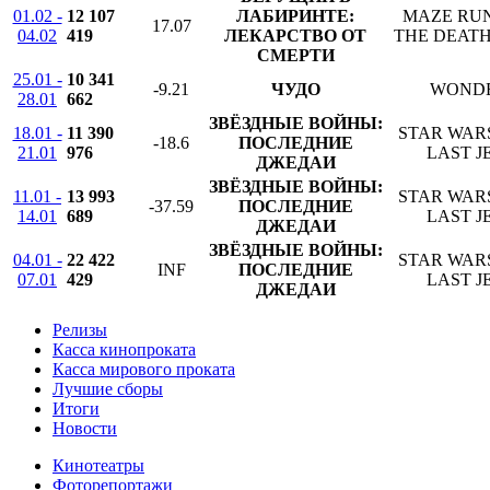
01.02 -
12 107
ЛАБИРИНТЕ:
MAZE RU
17.07
04.02
419
ЛЕКАРСТВО ОТ
THE DEAT
СМЕРТИ
25.01 -
10 341
-9.21
ЧУДО
WOND
28.01
662
ЗВЁЗДНЫЕ ВОЙНЫ:
18.01 -
11 390
STAR WARS
-18.6
ПОСЛЕДНИЕ
21.01
976
LAST J
ДЖЕДАИ
ЗВЁЗДНЫЕ ВОЙНЫ:
11.01 -
13 993
STAR WARS
-37.59
ПОСЛЕДНИЕ
14.01
689
LAST J
ДЖЕДАИ
ЗВЁЗДНЫЕ ВОЙНЫ:
04.01 -
22 422
STAR WARS
INF
ПОСЛЕДНИЕ
07.01
429
LAST J
ДЖЕДАИ
Релизы
Касса кинопроката
Касса мирового проката
Лучшие сборы
Итоги
Новости
Кинотеатры
Фоторепортажи