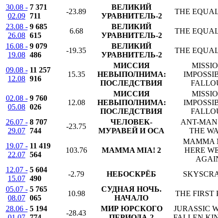
30.08 -
7 371
ВЕЛИКИЙ
-23.89
THE EQUAL
02.09
711
УРАВНИТЕЛЬ-2
23.08 -
9 685
ВЕЛИКИЙ
6.68
THE EQUAL
26.08
615
УРАВНИТЕЛЬ-2
16.08 -
9 079
ВЕЛИКИЙ
-19.35
THE EQUAL
19.08
486
УРАВНИТЕЛЬ-2
МИССИЯ
MISSIO
09.08 -
11 257
15.35
НЕВЫПОЛНИМА:
IMPOSSIB
12.08
916
ПОСЛЕДСТВИЯ
FALLO
МИССИЯ
MISSIO
02.08 -
9 760
12.08
НЕВЫПОЛНИМА:
IMPOSSIB
05.08
026
ПОСЛЕДСТВИЯ
FALLO
26.07 -
8 707
ЧЕЛОВЕК-
ANT-MAN
-23.75
29.07
744
МУРАВЕЙ И ОСА
THE W
MAMMA 
19.07 -
11 419
103.76
MAMMA MIA! 2
HERE W
22.07
564
AGAI
12.07 -
5 604
-2.79
НЕБОСКРЁБ
SKYSCR
15.07
490
05.07 -
5 765
СУДНАЯ НОЧЬ.
10.98
THE FIRST
08.07
065
НАЧАЛО
28.06 -
5 194
МИР ЮРСКОГО
JURASSIC 
-28.43
01.07
774
ПЕРИОДА-2
FALLEN K