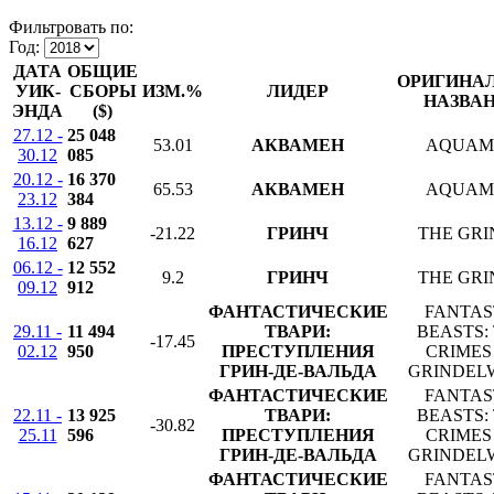
Фильтровать по:
Год:
ДАТА
ОБЩИЕ
ОРИГИНА
УИК-
СБОРЫ
ИЗМ.%
ЛИДЕР
НАЗВА
ЭНДА
($)
27.12 -
25 048
53.01
АКВАМЕН
AQUAM
30.12
085
20.12 -
16 370
65.53
АКВАМЕН
AQUAM
23.12
384
13.12 -
9 889
-21.22
ГРИНЧ
THE GR
16.12
627
06.12 -
12 552
9.2
ГРИНЧ
THE GR
09.12
912
ФАНТАСТИЧЕСКИЕ
FANTAS
29.11 -
11 494
ТВАРИ:
BEASTS:
-17.45
02.12
950
ПРЕСТУПЛЕНИЯ
CRIMES
ГРИН-ДЕ-ВАЛЬДА
GRINDEL
ФАНТАСТИЧЕСКИЕ
FANTAS
22.11 -
13 925
ТВАРИ:
BEASTS:
-30.82
25.11
596
ПРЕСТУПЛЕНИЯ
CRIMES
ГРИН-ДЕ-ВАЛЬДА
GRINDEL
ФАНТАСТИЧЕСКИЕ
FANTAS