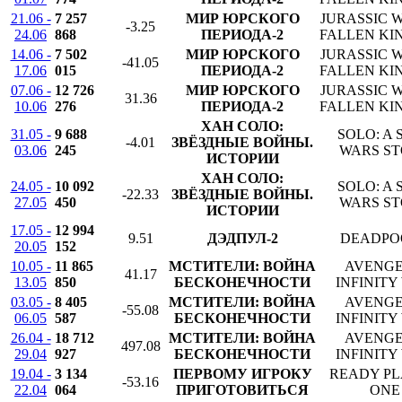
21.06 -
7 257
МИР ЮРСКОГО
JURASSIC 
-3.25
24.06
868
ПЕРИОДА-2
FALLEN K
14.06 -
7 502
МИР ЮРСКОГО
JURASSIC 
-41.05
17.06
015
ПЕРИОДА-2
FALLEN K
07.06 -
12 726
МИР ЮРСКОГО
JURASSIC 
31.36
10.06
276
ПЕРИОДА-2
FALLEN K
ХАН СОЛО:
31.05 -
9 688
SOLO: A 
-4.01
ЗВЁЗДНЫЕ ВОЙНЫ.
03.06
245
WARS S
ИСТОРИИ
ХАН СОЛО:
24.05 -
10 092
SOLO: A 
-22.33
ЗВЁЗДНЫЕ ВОЙНЫ.
27.05
450
WARS S
ИСТОРИИ
17.05 -
12 994
9.51
ДЭДПУЛ-2
DEADPO
20.05
152
10.05 -
11 865
МСТИТЕЛИ: ВОЙНА
AVENGE
41.17
13.05
850
БЕСКОНЕЧНОСТИ
INFINITY
03.05 -
8 405
МСТИТЕЛИ: ВОЙНА
AVENGE
-55.08
06.05
587
БЕСКОНЕЧНОСТИ
INFINITY
26.04 -
18 712
МСТИТЕЛИ: ВОЙНА
AVENGE
497.08
29.04
927
БЕСКОНЕЧНОСТИ
INFINITY
19.04 -
3 134
ПЕРВОМУ ИГРОКУ
READY P
-53.16
22.04
064
ПРИГОТОВИТЬСЯ
ONE