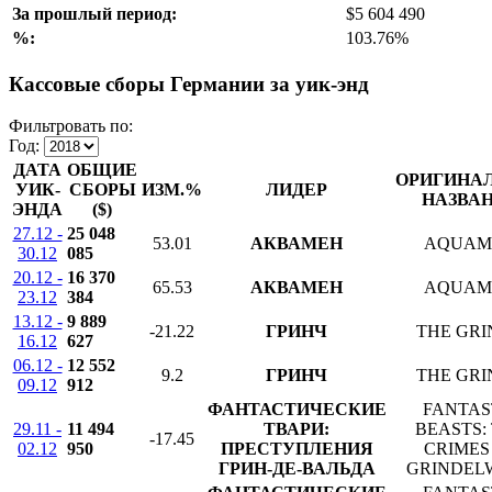
За прошлый период:
$5 604 490
%:
103.76%
Кассовые сборы Германии за уик-энд
Фильтровать по:
Год:
ДАТА
ОБЩИЕ
ОРИГИНА
УИК-
СБОРЫ
ИЗМ.%
ЛИДЕР
НАЗВА
ЭНДА
($)
27.12 -
25 048
53.01
АКВАМЕН
AQUAM
30.12
085
20.12 -
16 370
65.53
АКВАМЕН
AQUAM
23.12
384
13.12 -
9 889
-21.22
ГРИНЧ
THE GR
16.12
627
06.12 -
12 552
9.2
ГРИНЧ
THE GR
09.12
912
ФАНТАСТИЧЕСКИЕ
FANTAS
29.11 -
11 494
ТВАРИ:
BEASTS:
-17.45
02.12
950
ПРЕСТУПЛЕНИЯ
CRIMES
ГРИН-ДЕ-ВАЛЬДА
GRINDEL