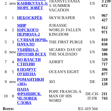
TRANSYLVANIA
3 239
2
new
КАНИКУЛАХ-3:
US
3: SUMMER
672
МОРЕ ЗОВЁТ
VACATION
967
3
1
НЕБОСКРЁБ
SKYSCRAPER
US
427
МИР
JURASSIC
912
4
2
ЮРСКОГО
WORLD: FALLEN
US
971
ПЕРИОДА-2
KINGDOM
СУДНАЯ НОЧЬ.
810
5
3
THE FIRST PURGE
US
НАЧАЛО
830
УБИЙЦА-2.
SICARIO: DAY OF
560
6
new
US
ПРОТИВ ВСЕХ
THE SOLDADO
186
ВО ВЛАСТИ
529
7
4
ADRIFT
US
СТИХИИ
717
8 ПОДРУГ
396
8
5
OCEAN'S EIGHT
US
ОУШЕНА
877
РОМАНТИКИ
218
9
new
303
DE
«303»
128
ПАПА
POPE FRANCIS: A
ФРАНЦИСК.
DE-CH-
211
10
8
MAN OF HIS
ЧЕЛОВЕК
IT-FR
743
WORD
СЛОВА
Всего:
$11 419 564