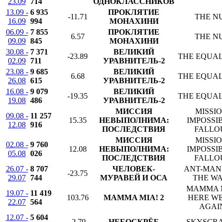
23.09
714
ОДНОКЛАССНИКОВ
13.09 -
6 935
ПРОКЛЯТИЕ
-11.71
THE N
16.09
994
МОНАХИНИ
06.09 -
7 855
ПРОКЛЯТИЕ
6.57
THE N
09.09
845
МОНАХИНИ
30.08 -
7 371
ВЕЛИКИЙ
-23.89
THE EQUAL
02.09
711
УРАВНИТЕЛЬ-2
23.08 -
9 685
ВЕЛИКИЙ
6.68
THE EQUAL
26.08
615
УРАВНИТЕЛЬ-2
16.08 -
9 079
ВЕЛИКИЙ
-19.35
THE EQUAL
19.08
486
УРАВНИТЕЛЬ-2
МИССИЯ
MISSIO
09.08 -
11 257
15.35
НЕВЫПОЛНИМА:
IMPOSSIB
12.08
916
ПОСЛЕДСТВИЯ
FALLO
МИССИЯ
MISSIO
02.08 -
9 760
12.08
НЕВЫПОЛНИМА:
IMPOSSIB
05.08
026
ПОСЛЕДСТВИЯ
FALLO
26.07 -
8 707
ЧЕЛОВЕК-
ANT-MAN
-23.75
29.07
744
МУРАВЕЙ И ОСА
THE W
MAMMA 
19.07 -
11 419
103.76
MAMMA MIA! 2
HERE W
22.07
564
AGAI
12.07 -
5 604
-2.79
НЕБОСКРЁБ
SKYSCR