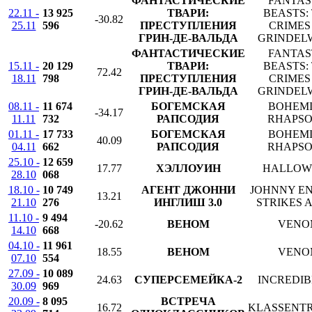
ФАНТАСТИЧЕСКИЕ
FANTAS
22.11 -
13 925
ТВАРИ:
BEASTS:
-30.82
25.11
596
ПРЕСТУПЛЕНИЯ
CRIMES
ГРИН-ДЕ-ВАЛЬДА
GRINDEL
ФАНТАСТИЧЕСКИЕ
FANTAS
15.11 -
20 129
ТВАРИ:
BEASTS:
72.42
18.11
798
ПРЕСТУПЛЕНИЯ
CRIMES
ГРИН-ДЕ-ВАЛЬДА
GRINDEL
08.11 -
11 674
БОГЕМСКАЯ
BOHEM
-34.17
11.11
732
РАПСОДИЯ
RHAPS
01.11 -
17 733
БОГЕМСКАЯ
BOHEM
40.09
04.11
662
РАПСОДИЯ
RHAPS
25.10 -
12 659
17.77
ХЭЛЛОУИН
HALLOW
28.10
068
18.10 -
10 749
АГЕНТ ДЖОННИ
JOHNNY E
13.21
21.10
276
ИНГЛИШ 3.0
STRIKES 
11.10 -
9 494
-20.62
ВЕНОМ
VENO
14.10
668
04.10 -
11 961
18.55
ВЕНОМ
VENO
07.10
554
27.09 -
10 089
24.63
СУПЕРСЕМЕЙКА-2
INCREDIB
30.09
969
20.09 -
8 095
ВСТРЕЧА
16.72
KLASSENT