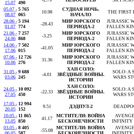
15.07
490
05.07 -
5 765
СУДНАЯ НОЧЬ.
10.98
THE FIRST
08.07
065
НАЧАЛО
28.06 -
5 194
МИР ЮРСКОГО
JURASSIC 
-28.43
01.07
774
ПЕРИОДА-2
FALLEN K
21.06 -
7 257
МИР ЮРСКОГО
JURASSIC 
-3.25
24.06
868
ПЕРИОДА-2
FALLEN K
14.06 -
7 502
МИР ЮРСКОГО
JURASSIC 
-41.05
17.06
015
ПЕРИОДА-2
FALLEN K
07.06 -
12 726
МИР ЮРСКОГО
JURASSIC 
31.36
10.06
276
ПЕРИОДА-2
FALLEN K
ХАН СОЛО:
31.05 -
9 688
SOLO: A 
-4.01
ЗВЁЗДНЫЕ ВОЙНЫ.
03.06
245
WARS S
ИСТОРИИ
ХАН СОЛО:
24.05 -
10 092
SOLO: A 
-22.33
ЗВЁЗДНЫЕ ВОЙНЫ.
27.05
450
WARS S
ИСТОРИИ
17.05 -
12 994
9.51
ДЭДПУЛ-2
DEADPO
20.05
152
10.05 -
11 865
МСТИТЕЛИ: ВОЙНА
AVENGE
41.17
13.05
850
БЕСКОНЕЧНОСТИ
INFINITY
03.05 -
8 405
МСТИТЕЛИ: ВОЙНА
AVENGE
-55.08
06.05
587
БЕСКОНЕЧНОСТИ
INFINITY