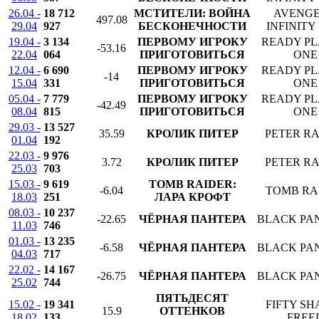
26.04 -
18 712
МСТИТЕЛИ: ВОЙНА
AVENGE
497.08
29.04
927
БЕСКОНЕЧНОСТИ
INFINITY
19.04 -
3 134
ПЕРВОМУ ИГРОКУ
READY P
-53.16
22.04
064
ПРИГОТОВИТЬСЯ
ONE
12.04 -
6 690
ПЕРВОМУ ИГРОКУ
READY P
-14
15.04
331
ПРИГОТОВИТЬСЯ
ONE
05.04 -
7 779
ПЕРВОМУ ИГРОКУ
READY P
-42.49
08.04
815
ПРИГОТОВИТЬСЯ
ONE
29.03 -
13 527
35.59
КРОЛИК ПИТЕР
PETER RA
01.04
192
22.03 -
9 976
3.72
КРОЛИК ПИТЕР
PETER RA
25.03
703
15.03 -
9 619
TOMB RAIDER:
-6.04
TOMB RA
18.03
251
ЛАРА КРОФТ
08.03 -
10 237
-22.65
ЧЁРНАЯ ПАНТЕРА
BLACK PA
11.03
746
01.03 -
13 235
-6.58
ЧЁРНАЯ ПАНТЕРА
BLACK PA
04.03
717
22.02 -
14 167
-26.75
ЧЁРНАЯ ПАНТЕРА
BLACK PA
25.02
744
ПЯТЬДЕСЯТ
15.02 -
19 341
FIFTY SH
15.9
ОТТЕНКОВ
18.02
133
FREE