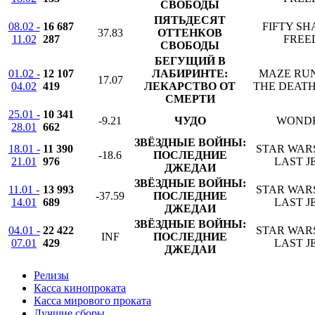
СВОБОДЫ
ПЯТЬДЕСЯТ
08.02 -
16 687
FIFTY SH
37.83
ОТТЕНКОВ
11.02
287
FREE
СВОБОДЫ
БЕГУЩИЙ В
01.02 -
12 107
ЛАБИРИНТЕ:
MAZE RU
17.07
04.02
419
ЛЕКАРСТВО ОТ
THE DEAT
СМЕРТИ
25.01 -
10 341
-9.21
ЧУДО
WOND
28.01
662
ЗВЁЗДНЫЕ ВОЙНЫ:
18.01 -
11 390
STAR WARS
-18.6
ПОСЛЕДНИЕ
21.01
976
LAST J
ДЖЕДАИ
ЗВЁЗДНЫЕ ВОЙНЫ:
11.01 -
13 993
STAR WARS
-37.59
ПОСЛЕДНИЕ
14.01
689
LAST J
ДЖЕДАИ
ЗВЁЗДНЫЕ ВОЙНЫ:
04.01 -
22 422
STAR WARS
INF
ПОСЛЕДНИЕ
07.01
429
LAST J
ДЖЕДАИ
Релизы
Касса кинопроката
Касса мирового проката
Лучшие сборы