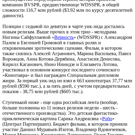
компании BVSPR, предшественнице WDSSPR, в общей
сложности 116,7 млн рублей ($3.92 млн по курсу десятилетней
давности).
Позиции с седьмой по девятую в чарте уик-энда достались
новым релизам. Выше прочих в этом трио - мелодрама
Нигины Сайфуллаевой «
Верность
» (WDSSPR) с Александром
Палем и Евгенией Громовой в главных ролях и
откровенными эротическими сценами. Фильм, в котором
также снялись Алексей Агранович, Марина Васильева, Павел
Ворожцов, Анна Котова-Дерябина, Анастасия Денисова,
Кирилл Каганович, Нино Нинидзе и Елизавета Лотова,
участвовал в основном конкурсе последнего сочинского
«Кинотавра» и был награжден Специальным дипломом
жюри. За первый уик-энд он взял в 663 кинотеатрах 37,77 млн
рублей ($590 тыс.), а за пять дней, с учетом предварительных
показов - 38,75 млн рублей ($605 тыс.).
Ступенькой ниже - еще одна российская лента (вообще,
больше половины из 11 новых релизов недели - шесть -
отечественного производства). Это детская фантастико-
приключенческая картина Сарика Андреасяна «
Робо
»
(Централ Партнершип). Бюджет фильма, в котором приняли
участие Даниил Муравьев-Изотов, Владимир Вдовиченков,
Мария Миронова, Константин Лавроненко, Грант Тохатян,