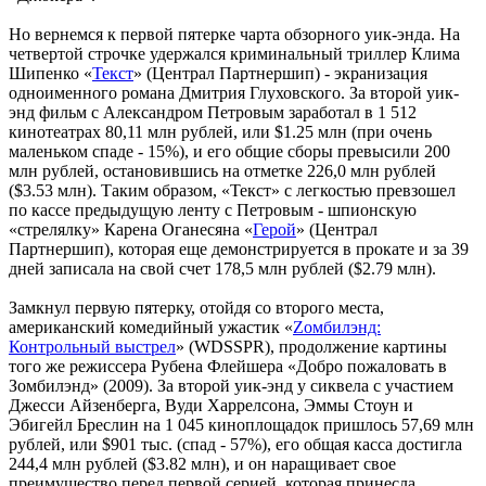
Но вернемся к первой пятерке чарта обзорного уик-энда. На
четвертой строчке удержался криминальный триллер Клима
Шипенко «
Текст
» (Централ Партнершип) - экранизация
одноименного романа Дмитрия Глуховского. За второй уик-
энд фильм с Александром Петровым заработал в 1 512
кинотеатрах 80,11 млн рублей, или $1.25 млн (при очень
маленьком спаде - 15%), и его общие сборы превысили 200
млн рублей, остановившись на отметке 226,0 млн рублей
($3.53 млн). Таким образом, «Текст» с легкостью превзошел
по кассе предыдущую ленту с Петровым - шпионскую
«стрелялку» Карена Оганесяна «
Герой
» (Централ
Партнершип), которая еще демонстрируется в прокате и за 39
дней записала на свой счет 178,5 млн рублей ($2.79 млн).
Замкнул первую пятерку, отойдя со второго места,
американский комедийный ужастик «
Zомбилэнд:
Контрольный выстрел
» (WDSSPR), продолжение картины
того же режиссера Рубена Флейшера «Добро пожаловать в
Зомбилэнд» (2009). За второй уик-энд у сиквела с участием
Джесси Айзенберга, Вуди Харрелсона, Эммы Стоун и
Эбигейл Бреслин на 1 045 киноплощадок пришлось 57,69 млн
рублей, или $901 тыс. (спад - 57%), его общая касса достигла
244,4 млн рублей ($3.82 млн), и он наращивает свое
преимущество перед первой серией, которая принесла