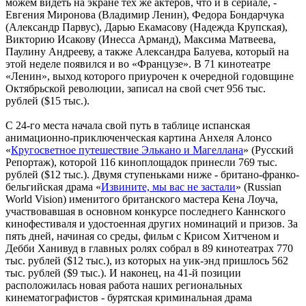
можем видеть на экране тех же актеров, что и в сериале, -
Евгения Миронова (Владимир Ленин), Федора Бондарчука
(Александр Парвус), Дарью Екамасову (Надежда Крупская),
Викторию Исакову (Инесса Арманд), Максима Матвеева,
Паулину Андрееву, а также Александра Балуева, который на
этой неделе появился и во «Французе». В 71 кинотеатре
«Ленин», выход которого приурочен к очередной годовщине
Октябрьской революции, записал на свой счет 956 тыс.
рублей ($15 тыс.).
С 24-го места начала свой путь в таблице испанская
анимационно-приключенческая картина Анхеля Алонсо
«
Кругосветное путешествие Элькано и Магеллана
» (Русский
Репортаж), которой 116 киноплощадок принесли 769 тыс.
рублей ($12 тыс.). Двумя ступеньками ниже - британо-франко-
бельгийская драма «
Извините, мы вас не застали
» (Russian
World Vision) именитого британского мастера Кена Лоуча,
участвовавшая в основном конкурсе последнего Каннского
кинофестиваля и удостоенная других номинаций и призов. За
пять дней, начиная со среды, фильм с Крисом Хитченом и
Дебби Ханивуд в главных ролях собрал в 89 кинотеатрах 770
тыс. рублей ($12 тыс.), из которых на уик-энд пришлось 562
тыс. рублей ($9 тыс.). И наконец, на 41-й позиции
расположилась новая работа наших региональных
кинематографистов - бурятская криминальная драма