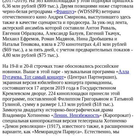
(2017-2019). На 363 киноплощадки у этой подборки пришлось
6,36 млн рублей ($99 тыс.). Двумя позициями ниже стартовала
черно-белая ретродрама «
Француз
» (WDSSPR) ветерана
отечественного кино Андрея Смирнова, выступившего здесь
также в качестве сценариста и продюсера. За уик-энд лента,
актерский ансамбль которой составили Антон Риваль,
Евгения Образцова, Александр Балуев, Евгений Ткачук,
Михаил Ефремов, Роман Мадянов, Нина Дробышева и
Наталья Тенякова, взяла в 270 кинотеатрах 4,41 млн рублей
($69 тыс.), а за пять дней, с учетом предварительных показов -
4,80 млн рублей ($75 тыс.).
На 19-й и 20-й строчках тоже обосновались российские
новинки. Выше в этой паре - музыкальная программа «
Алла
Пугачева. Тот самый концерт
» (Централ Партнершип),
экранная версия юбилейного концерта примадонны,
состоявшегося 17 апреля 2019 года в Государственном
Кремлевском дворце. 224 киноплощадки принесли этой
программе, поставленной Филиппом Григорьяном и Татьяной
Гулиной, сумму в размере 1,13 млн рублей ($18 тыс.).
Замкнула двадцатку историко-биографическая драма
Владимира Хотиненко «
Ленин. Неизбежность
» (Каропрокат) -
специальная кинопрокатная версия телесериала Хотиненко
«Демон революции» (1917), известного также, в расширенном
варианте, как «Меморандум Парвуса». Естественно, мы