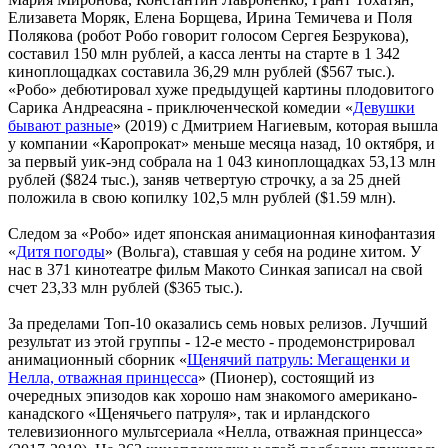
Елизавета Моряк, Елена Борщева, Ирина Темичева и Поля
Полякова (робот Робо говорит голосом Сергея Безрукова),
составил 150 млн рублей, а касса ленты на старте в 1 342
киноплощадках составила 36,29 млн рублей ($567 тыс.).
«Робо» дебютировал хуже предыдущей картины плодовитого
Сарика Андреасяна - приключенческой комедии «
Девушки
бывают разные
» (2019) с Дмитрием Нагиевым, которая вышла
у компании «Каропрокат» меньше месяца назад, 10 октября, и
за первый уик-энд собрала на 1 043 киноплощадках 53,13 млн
рублей ($824 тыс.), заняв четвертую строчку, а за 25 дней
положила в свою копилку 102,5 млн рублей ($1.59 млн).
Следом за «Робо» идет японская анимационная кинофантазия
«
Дитя погоды
» (Вольга), ставшая у себя на родине хитом. У
нас в 371 кинотеатре фильм Макото Синкая записал на свой
счет 23,33 млн рублей ($365 тыс.).
За пределами Топ-10 оказались семь новых релизов. Лучший
результат из этой группы - 12-е место - продемонстрировал
анимационный сборник «
Щенячий патруль: Мегащенки и
Нелла, отважная принцесса
» (Пионер), состоящий из
очередных эпизодов как хорошо нам знакомого американо-
канадского «Щенячьего патруля», так и ирландского
телевизионного мультсериала «Нелла, отважная принцесса»