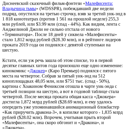
Диснеевский сказочный фильм-фэнтези «
Малефисента:
Владычица тьмы
» (WDSSPR), побеждавший две недели
подряд, опустился на третью строчку, взяв за третий уик-энд в
1 818 кинотеатрах (против 1 561 на прошлой неделе) 255,3
млн рублей, или $3.99 млн (спад - 44%). Как видим, лента с
Анджелиной Джоли не сильно отстала от нового
«Терминатора». После 18 дней у сиквела «Малефисенты»
стало 1,812 млрд рублей ($28.30 млн), и в рейтинге лидеров
проката 2019 года он поднялся с девятой ступеньки на
шестую.
Кстати, если уж речь зашла об этом списке, то в первой
десятке главных хитов года произошло еще одно изменение:
кинокомикс «
Джокер
» (Каро Премьер) поднялся с пятого
места на четвертое. Собрав за пятый уик-энд на 512
киноплощадках 48,05 млн, или $751 тыс. (спад - 50%),
картина с Хоакином Фениксом отошла в чарте уик-энда с
третьей позиции на шестую, а вот в годовой таблице стала
четвертой. После месяца проката общая касса «Джокера»
достигла 1,872 млрд рублей ($28.69 млн), и ему удалось
опередить уже упоминавшийся анимационный блокбастер
«Как приручить дракона-3», в копилке которого - 1,835 млрд
рублей ($28.02 млн). Впрочем, учитывая прыть второй
«Малефисенты», она скоро обгонит и «Дракона», и
«Джокера».