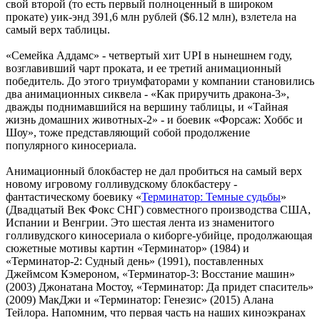
свой второй (то есть первый полноценный в широком
прокате) уик-энд 391,6 млн рублей ($6.12 млн), взлетела на
самый верх таблицы.
«Семейка Аддамс» - четвертый хит UPI в нынешнем году,
возглавивший чарт проката, и ее третий анимационный
победитель. До этого триумфаторами у компании становились
два анимационных сиквела - «Как приручить дракона-3»,
дважды поднимавшийся на вершину таблицы, и «Тайная
жизнь домашних животных-2» - и боевик «Форсаж: Хоббс и
Шоу», тоже представляющий собой продолжение
популярного киносериала.
Анимационный блокбастер не дал пробиться на самый верх
новому игровому голливудскому блокбастеру -
фантастическому боевику «
Терминатор: Темные судьбы
»
(Двадцатый Век Фокс СНГ) совместного производства США,
Испании и Венгрии. Это шестая лента из знаменитого
голливудского киносериала о киборге-убийце, продолжающая
сюжетные мотивы картин «Терминатор» (1984) и
«Терминатор-2: Судный день» (1991), поставленных
Джеймсом Кэмероном, «Терминатор-3: Восстание машин»
(2003) Джонатана Мостоу, «Терминатор: Да придет спаситель»
(2009) МакДжи и «Терминатор: Генезис» (2015) Алана
Тейлора. Напомним, что первая часть на наших киноэкранах