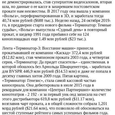
не демонстрировалась, став суперхитом видеосалонов, вторая
шла, но данные о ее кассе в захиревшем постсоветском
прокате нам неизвестны. В 2017 году она вышла у компании
«Вольга», переформатированная в 3D, и заработала тогда
40,74 млн рублей ($688 тыс.). Неделю назад, 24 октября 2019-
го, в преддверии старта нового фильма «Терминатор: Темные
судьбы», «Вольга» выпустила «Судный день» в повторный
прокат, и шедевр 1991 года прибавил себе на 124
киноплощадках еще 1.49 млн рублей ($23 тыс.).
Лента «Терминатор-3: Восстание машин» принесла
прокатывавшей ее компании «Каскад» 372,4 млн рублей
($12.82 млн), став чемпионом проката 2003 года, а четвертая
серия, «Терминатор: Да придет спаситель» - единственная. в
которой обошлось без Арнольда Шварценеггера, - заработала
для BVSPR 446,9 млн рублей ($14.53 млн) и даже не попала в
десятку главных хитов 2009 года. Пятая картина,
«Терминатор: Генезис», стала самой кассовой частью
киносериала. Она дебютировала в июле 2015 года в
рекордным для компании «Централ Партнершип» количестве
кинотеатров - 2 192 - и за первый уик-энд записала на счет
этого дистрибьютора 619,8 млн рублей ($11.17 млн),
возглавив чарт проката, а в общей сложности собрала 1,201
млрд рублей ($21.64 млн), что позволило ей обосноваться на
шестой ступеньке рейтинга самых успешных фильмов года.