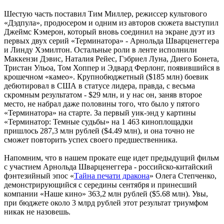
Шестую часть поставил Тим Миллер, режиссер культового
«Дэдпула», продюсером и одним из авторов сюжета выступил
Джеймс Кэмерон, который вновь соединил на экране дуэт из
первых двух серий «Терминатора» - Арнольда Шварценеггера
и Линду Хэмилтон. Остальные роли в ленте исполнили
Маккензи Дэвис, Наталия Рейес, Гэбриел Луна, Диего Бонета,
Тристан Ульоа, Том Хоппер и Эдвард Ферлонг, появившийся в
крошечном «камео». Крупнобюджетный ($185 млн) боевик
дебютировал в США в статусе лидера, правда, с весьма
скромным результатом - $29 млн, и у нас он, заняв второе
место, не набрал даже половины того, что было у пятого
«Терминатора» на старте. За первый уик-энд у картины
«Терминатор: Темные судьбы» на 1 463 киноплощадки
пришлось 287,3 млн рублей ($4.49 млн), и она точно не
сможет повторить успех своего предшественника.
Напомним, что в нашем прокате еще идет предыдущий фильм
с участием Арнольда Шварценеггера - российско-китайский
фэнтезийный эпос «
Тайна печати дракона
» Олега Степченко,
демонстрирующийся с середины сентября и принесший
компании «Наше кино» 363,2 млн рублей ($5.68 млн). Увы,
при бюджете около 3 млрд рублей этот результат триумфом
никак не назовешь.