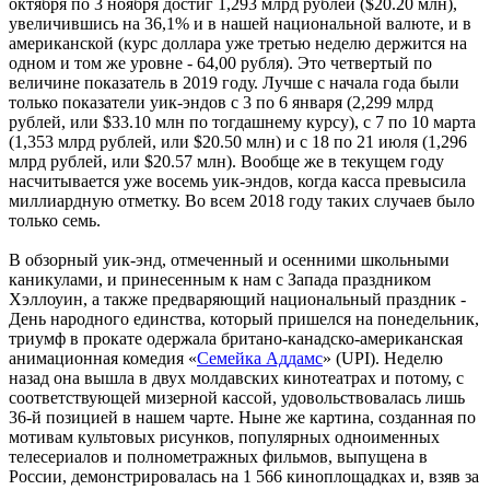
октября по 3 ноября достиг 1,293 млрд рублей ($20.20 млн),
увеличившись на 36,1% и в нашей национальной валюте, и в
американской (курс доллара уже третью неделю держится на
одном и том же уровне - 64,00 рубля). Это четвертый по
величине показатель в 2019 году. Лучше с начала года были
только показатели уик-эндов с 3 по 6 января (2,299 млрд
рублей, или $33.10 млн по тогдашнему курсу), с 7 по 10 марта
(1,353 млрд рублей, или $20.50 млн) и с 18 по 21 июля (1,296
млрд рублей, или $20.57 млн). Вообще же в текущем году
насчитывается уже восемь уик-эндов, когда касса превысила
миллиардную отметку. Во всем 2018 году таких случаев было
только семь.
В обзорный уик-энд, отмеченный и осенними школьными
каникулами, и принесенным к нам с Запада праздником
Хэллоуин, а также предваряющий национальный праздник -
День народного единства, который пришелся на понедельник,
триумф в прокате одержала британо-канадско-американская
анимационная комедия «
Семейка Аддамс
» (UPI). Неделю
назад она вышла в двух молдавских кинотеатрах и потому, с
соответствующей мизерной кассой, удовольствовалась лишь
36-й позицией в нашем чарте. Ныне же картина, созданная по
мотивам культовых рисунков, популярных одноименных
телесериалов и полнометражных фильмов, выпущена в
России, демонстрировалась на 1 566 киноплощадках и, взяв за