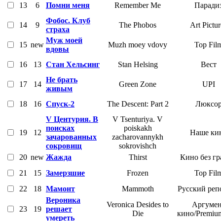
13
6
Помни меня
Remember Me
Паради
Фобос. Клуб
14
9
The Phobos
Art Pictur
страха
Муж моей
15
new
Muzh moey vdovy
Top Fil
вдовы
16
13
Стан Хельсинг
Stan Helsing
Вест
Не брать
17
14
Green Zone
UPI
живым
18
16
Спуск-2
The Descent: Part 2
Люксо
V Центурия. В
V Tsenturiya. V
поисках
poiskakh
19
12
Наше ки
зачарованных
zacharovannykh
сокровищ
sokrovishch
20
new
Жажда
Thirst
Кино без г
21
15
Замерзшие
Frozen
Top Fil
22
18
Мамонт
Mammoth
Русский реп
Вероника
Veronica Desides to
Аргумен
23
19
решает
Die
кино/Premiu
умереть