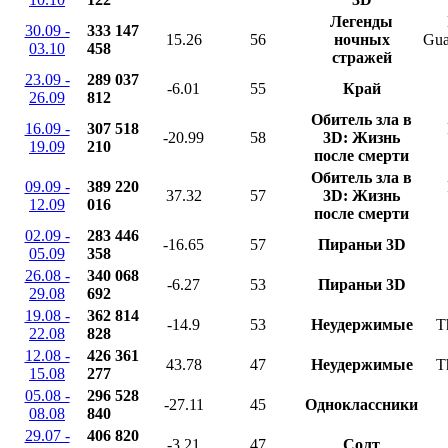
Легенды
30.09 -
333 147
15.26
56
ночных
Gua
03.10
458
стражей
23.09 -
289 037
-6.01
55
Край
26.09
812
Обитель зла в
16.09 -
307 518
-20.99
58
3D: Жизнь
19.09
210
после смерти
Обитель зла в
09.09 -
389 220
37.32
57
3D: Жизнь
12.09
016
после смерти
02.09 -
283 446
-16.65
57
Пираньи 3D
05.09
358
26.08 -
340 068
-6.27
53
Пираньи 3D
29.08
692
19.08 -
362 814
-14.9
53
Неудержимые
T
22.08
828
12.08 -
426 361
43.78
47
Неудержимые
T
15.08
277
05.08 -
296 528
-27.11
45
Одноклассники
08.08
840
29.07 -
406 820
-3.21
47
Солт