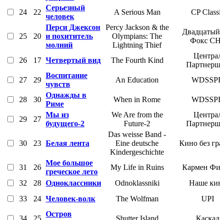
Серьезный
24
22
A Serious Man
CP Class
человек
Перси Джексон
Percy Jackson & the
Двадцатый
25
20
и похититель
Olympians: The
Фокс С
молний
Lightning Thief
Центра
26
17
Четвертый вид
The Fourth Kind
Партнер
Воспитание
27
29
An Education
WDSSP
чувств
Однажды в
28
30
When in Rome
WDSSP
Риме
Мы из
We Are from the
Центра
29
27
будущего-2
Future-2
Партнер
Das weisse Band -
30
23
Белая лента
Eine deutsche
Кино без г
Kindergeschichte
Мое большое
31
26
My Life in Ruins
Кармен Ф
греческое лето
32
28
Одноклассники
Odnoklassniki
Наше ки
33
24
Человек-волк
The Wolfman
UPI
Остров
34
25
Shutter Island
Каскад