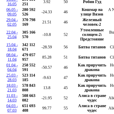
3.92
50
Робин Гуд
16.05
251
06.05 -
280 592
Кошмар на
A N
-24.33
46
09.05
526
улице Вязов
29.04 -
370 798
Железный
21.51
46
02.05
169
человек-2
Утомленные
22.04 -
305 166
Bu
-10.8
52
солнцем-2:
25.04
570
Предстояние
15.04 -
342 112
-28.59
56
Битва титанов
Cl
18.04
671
08.04 -
479 057
85.28
51
Битва титанов
Cl
11.04
957
01.04 -
258 552
Как приручить
Ho
-50.57
46
04.04
591
дракона
25.03 -
523 114
Как приручить
Ho
-9.63
47
28.03
185
дракона
18.03 -
578 843
Как приручить
Ho
13.8
45
21.03
808
дракона
11.03 -
508 663
Алиса в стране
-21.95
52
Ali
14.03
082
чудес
04.03 -
651 693
Алиса в стране
99.77
55
Ali
07.03
408
чудес