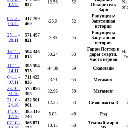
12.56
52
Na
12.12
837
Покоритель
of 
Зари
Рапунцель:
02.12 -
417 709
-26.9
52
Запутанная
05.12
469
история
Рапунцель:
25.11 -
571 457
-3.85
55
Запутанная
28.11
821
история
Гарри Поттер и
18.11 -
594 346
Har
50.24
63
дары смерти.
21.11
813
De
Часть первая
11.11 -
395 594
-44.39
59
Скайлайн
14.11
975
04.11 -
711 422
23.71
65
Мегамозг
07.11
836
28.10 -
575 056
32.96
58
Мегамозг
31.10
395
21.10 -
432 501
12.25
53
Сезон охоты-3
24.10
961
14.10 -
385 316
5.03
48
Рэд
17.10
746
07.10 -
366 871
Темный мир в
10.12
60
10.10
122
3D