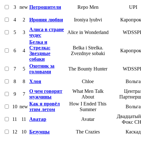
3
new
Потрошители
Repo Men
UPI
4
2
Ирония любви
Ironiya lyubvi
Каропрок
Алиса в стране
5
3
Alice in Wonderland
WDSSP
чудес
Белка и
Стрелка:
Belka i Strelka.
6
4
Каропрок
Звездные
Zvezdnye sobaki
собаки
Охотник за
7
5
The Bounty Hunter
WDSSP
головами
8
8
Хлоя
Chloe
Вольга
О чем говорят
What Men Talk
Центра
9
7
мужчины
About
Партнер
Как я провёл
How I Ended This
10
new
Вольга
этим летом
Summer
Двадцатый
11
11
Аватар
Avatar
Фокс С
12
10
Безумцы
The Crazies
Каскад