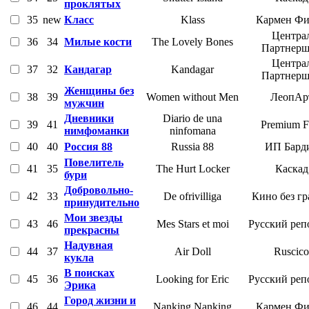
проклятых
35
new
Класс
Klass
Кармен Ф
Центра
36
34
Милые кости
The Lovely Bones
Партнер
Центра
37
32
Кандагар
Kandagar
Партнер
Женщины без
38
39
Women without Men
ЛеопАр
мужчин
Дневники
Diario de una
39
41
Premium F
нимфоманки
ninfomana
40
40
Россия 88
Russia 88
ИП Бард
Повелитель
41
35
The Hurt Locker
Каскад
бури
Добровольно-
42
33
De ofrivilliga
Кино без г
принудительно
Мои звезды
43
46
Mes Stars et moi
Русский реп
прекрасны
Надувная
44
37
Air Doll
Ruscico
кукла
В поисках
45
36
Looking for Eric
Русский реп
Эрика
Город жизни и
46
44
Nanking Nanking
Кармен Ф