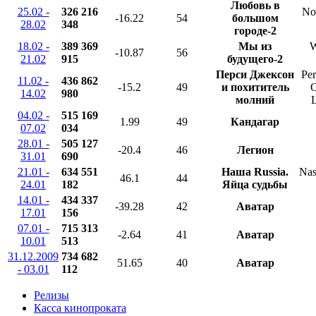
Любовь в
25.02 -
326 216
No 
-16.22
54
большом
28.02
348
городе-2
18.02 -
389 369
Мы из
W
-10.87
56
21.02
915
будущего-2
Перси Джексон
Per
11.02 -
436 862
-15.2
49
и похититель
O
14.02
980
молний
L
04.02 -
515 169
1.99
49
Кандагар
07.02
034
28.01 -
505 127
-20.4
46
Легион
31.01
690
21.01 -
634 551
Наша Russia.
Nas
46.1
44
24.01
182
Яйца судьбы
14.01 -
434 337
-39.28
42
Аватар
17.01
156
07.01 -
715 313
-2.64
41
Аватар
10.01
513
31.12.2009
734 682
51.65
40
Аватар
- 03.01
112
Релизы
Касса кинопроката