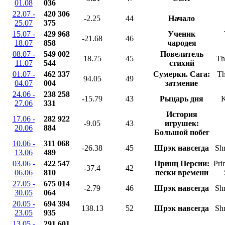
01.08
036
22.07 -
420 306
-2.25
44
Начало
25.07
375
15.07 -
429 968
Ученик
-21.68
46
18.07
858
чародея
08.07 -
549 002
Повелитель
18.75
45
Th
11.07
544
стихий
01.07 -
462 337
Сумерки. Сага:
Th
94.05
49
04.07
004
затмение
24.06 -
238 258
-15.79
43
Рыцарь дня
K
27.06
331
История
17.06 -
282 922
-9.05
43
игрушек:
20.06
884
Большой побег
10.06 -
311 068
-26.38
45
Шрэк навсегда
Shr
13.06
489
03.06 -
422 547
Принц Персии:
Pri
-37.4
42
06.06
810
пески времени
27.05 -
675 014
-2.79
46
Шрэк навсегда
Shr
30.05
064
20.05 -
694 394
138.13
52
Шрэк навсегда
Shr
23.05
935
13.05 -
291 601