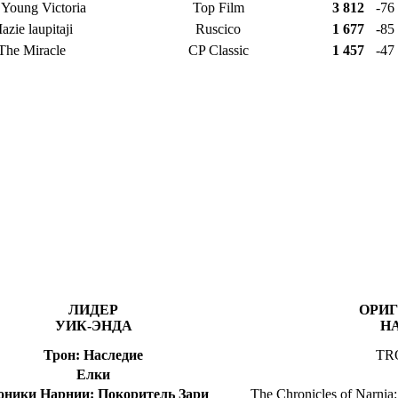
 Young Victoria
Top Film
3 812
-76
azie laupitaji
Ruscico
1 677
-85
The Miracle
CP Classic
1 457
-47
ЛИДЕР
ОРИ
УИК-ЭНДА
Н
Трон: Наследие
TRO
Елки
оники Нарнии: Покоритель Зари
The Chronicles of Narnia