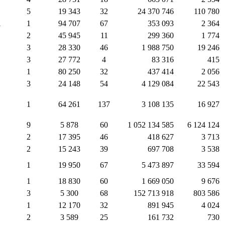
5
19 343
32
24 370 746
110 780
1
1
94 707
67
353 093
2 364
2
45 945
11
299 360
1 774
3
28 330
46
1 988 750
19 246
3
27 772
4
83 316
415
1
80 250
32
437 414
2 056
3
24 148
54
4 129 084
22 543
1
64 261
137
3 108 135
16 927
9
5 878
60
1 052 134 585
6 124 124
2
17 395
46
418 627
3 713
2
15 243
39
697 708
3 538
1
19 950
67
5 473 897
33 594
1
18 830
60
1 669 050
9 676
3
5 300
68
152 713 918
803 586
1
12 170
32
891 945
4 024
2
3 589
25
161 732
730