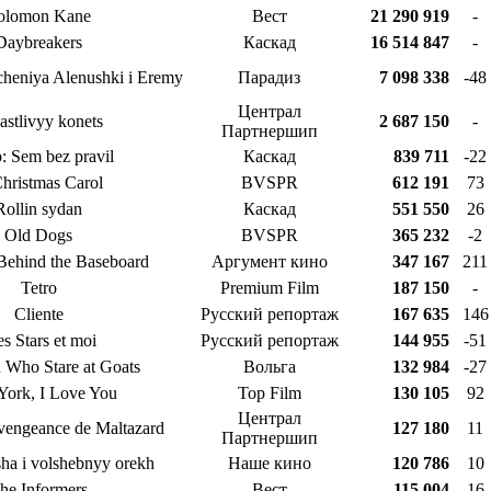
olomon Kane
Вест
21 290 919
-
Daybreakers
Каскад
16 514 847
-
cheniya Alenushki i Eremy
Парадиз
7 098 338
-48
Централ
astlivyy konets
2 687 150
-
Партнершип
: Sem bez pravil
Каскад
839 711
-22
hristmas Carol
BVSPR
612 191
73
Rollin sydan
Каскад
551 550
26
Old Dogs
BVSPR
365 232
-2
ehind the Baseboard
Аргумент кино
347 167
211
Tetro
Premium Film
187 150
-
Cliente
Русский репортаж
167 635
146
s Stars et moi
Русский репортаж
144 955
-51
Who Stare at Goats
Вольга
132 984
-27
ork, I Love You
Top Film
130 105
92
Централ
 vengeance de Maltazard
127 180
11
Партнершип
a i volshebnyy orekh
Наше кино
120 786
10
he Informers
Вест
115 004
16