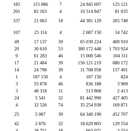
185
115 086
7
24 945 697
125 121
201
82 163
4
16 514 847
81 035
337
21 063
18
44 381 129
265 748
107
25 114
4
2 687 150
14 742
49
17 137
39
65 039 224
409 910
20
30 610
53
380 172 448
1 703 924
9
61 283
46
15 000 546
104 311
17
21 484
39
156 121 219
880 172
14
24 798
39
31 708 958
157 491
1
187 150
4
187 150
824
3
55 878
46
836 188
3 969
3
48 318
11
513 868
2 413
24
5 541
32
81 442 990
427 405
4
32 526
74
35 254 938
169 871
25
5 087
39
64 340 190
452 707
42
2 876
32
18 629 805
129 554
4
28 751
18
663 071
2 554