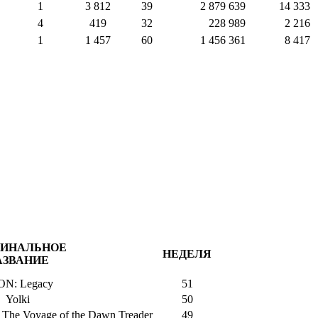
1
3 812
39
2 879 639
14 333
4
419
32
228 989
2 216
1
1 457
60
1 456 361
8 417
ГИНАЛЬНОЕ
НЕДЕЛЯ
АЗВАНИЕ
N: Legacy
51
Yolki
50
: The Voyage of the Dawn Treader
49