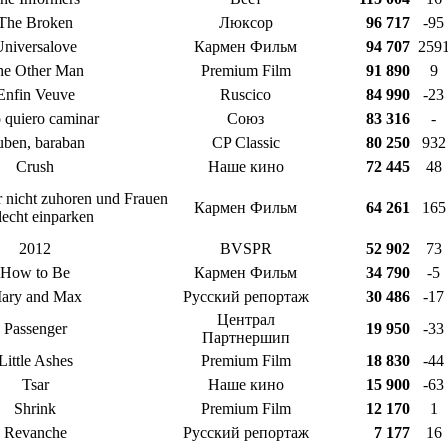
The Broken
Люксор
96 717
-95
niversalove
Кармен Фильм
94 707
259
he Other Man
Premium Film
91 890
9
Enfin Veuve
Ruscico
84 990
-23
 quiero caminar
Союз
83 316
-
ben, baraban
CP Classic
80 250
932
Crush
Наше кино
72 445
48
nicht zuhoren und Frauen
Кармен Фильм
64 261
165
lecht einparken
2012
BVSPR
52 902
73
How to Be
Кармен Фильм
34 790
-5
ary and Max
Русский репортаж
30 486
-17
Централ
Passenger
19 950
-33
Партнершип
Little Ashes
Premium Film
18 830
-44
Tsar
Наше кино
15 900
-63
Shrink
Premium Film
12 170
1
Revanche
Русский репортаж
7 177
16