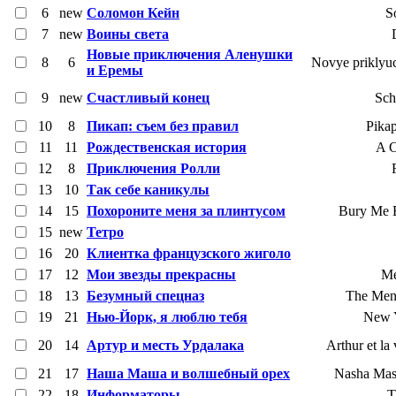
6
new
Соломон Кейн
S
7
new
Воины света
Новые приключения Аленушки
8
6
Novye priklyu
и Еремы
9
new
Счастливый конец
Sch
10
8
Пикап: съем без правил
Pikap
11
11
Рождественская история
A C
12
8
Приключения Ролли
13
10
Так себе каникулы
14
15
Похороните меня за плинтусом
Bury Me B
15
new
Тетро
16
20
Клиентка французского жиголо
17
12
Мои звезды прекрасны
Me
18
13
Безумный спецназ
The Men 
19
21
Нью-Йорк, я люблю тебя
New Y
20
14
Артур и месть Урдалака
Arthur et la
21
17
Наша Маша и волшебный орех
Nasha Mash
22
18
Информаторы
T