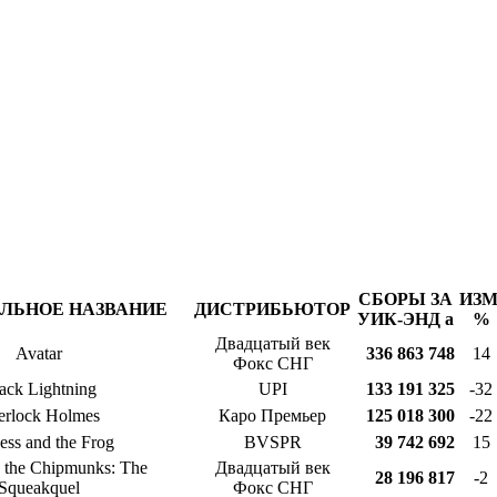
СБОРЫ ЗА
ИЗМ
ЛЬНОЕ НАЗВАНИЕ
ДИСТРИБЬЮТОР
УИК-ЭНД
a
%
Двадцатый век
Avatar
336 863 748
14
Фокс СНГ
ack Lightning
UPI
133 191 325
-32
erlock Holmes
Каро Премьер
125 018 300
-22
ess and the Frog
BVSPR
39 742 692
15
 the Chipmunks: The
Двадцатый век
28 196 817
-2
Squeakquel
Фокс СНГ