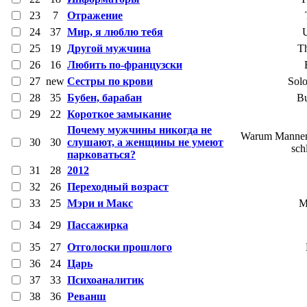
23
7
Отражение
24
37
Мир, я люблю тебя
U
25
19
Другой мужчина
T
26
16
Любить по-французски
27
new
Сестры по крови
Solo
28
35
Бубен, барабан
Bu
29
22
Короткое замыкание
Почему мужчины никогда не
Warum Manner 
30
30
слушают, а женщины не умеют
sch
парковаться?
31
28
2012
32
26
Переходный возраст
33
25
Мэри и Макс
M
34
29
Пассажирка
35
27
Отголоски прошлого
36
24
Царь
37
33
Психоаналитик
38
36
Реванш