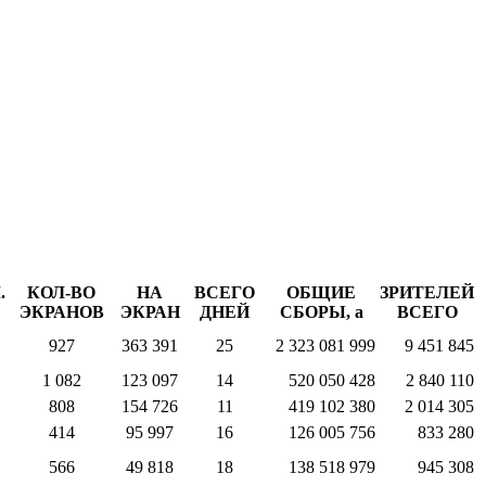
.
КОЛ-ВО
НА
ВСЕГО
ОБЩИЕ
ЗРИТЕЛЕЙ
ЭКРАНОВ
ЭКРАН
ДНЕЙ
СБОРЫ,
a
ВСЕГО
927
363 391
25
2 323 081 999
9 451 845
1 082
123 097
14
520 050 428
2 840 110
808
154 726
11
419 102 380
2 014 305
414
95 997
16
126 005 756
833 280
566
49 818
18
138 518 979
945 308