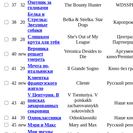
Охотник за
37
32
The Bounty Hunter
WDSSP
головами
Белка и
Стрелка:
Belka & Strelka. Star
38
20
Каропрок
Звездные
Dogs
собаки
Слишком
She's Out of My
Центра
39
28
крута для тебя
League
Партнер
Вероника
Veronica Desides to
Аргумен
40
new
решает
Die
кино/Premiu
умереть
Мечта по-
41
29
Il Grande Sogno
Кино без г
итальянски
Клиентка
42
new
французского
Cliente
Русский реп
жиголо
V Центурия. В
V Tsenturiya. V
поисках
poiskakh
43
40
Наше ки
зачарованных
zacharovannykh
сокровищ
sokrovishch
44
39
Одноклассники
Odnoklassniki
Наше ки
45
new
Мэри и Макс
Mary and Max
Русский реп
Мои звезды