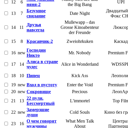
12
6
UPI
няня-2
the Big Bang
Безумное
Двадцатый
13
7
Date Night
свидание
Фокс С
Mullewapp - das
Друзья
14
11
Grosse Kinoabenteur
Люксо
навсегда
der Freunde
15
8
Красавчик-2
Zweiohrkuken
Каскад
Господин
16
new
Mr. Nobody
Premium F
Никто
Алиса в стране
17
14
Alice in Wonderland
WDSSP
чудес
18
10
Пипец
Kick Ass
Леополи
19
new
Вход в пустоту
Enter the Void
Premium F
20
new
Сокровище
Precious
ЛеопАр
22 пули.
21
13
L'immortel
Top Fil
Бессмертный
Замерзшие
22
new
Cold Souls
Кино без г
души
О чем говорят
What Men Talk
Центра
23
16
мужчины
About
Партнер