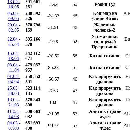
13.05 -
291 601
3.92
50
Робин Гуд
16.05
251
06.05 -
280 592
Кошмар на
A N
-24.33
46
09.05
526
улице Вязов
29.04 -
370 798
Железный
21.51
46
02.05
169
человек-2
Утомленные
22.04 -
305 166
Bu
-10.8
52
солнцем-2:
25.04
570
Предстояние
15.04 -
342 112
-28.59
56
Битва титанов
Cl
18.04
671
08.04 -
479 057
85.28
51
Битва титанов
Cl
11.04
957
01.04 -
258 552
Как приручить
Ho
-50.57
46
04.04
591
дракона
25.03 -
523 114
Как приручить
Ho
-9.63
47
28.03
185
дракона
18.03 -
578 843
Как приручить
Ho
13.8
45
21.03
808
дракона
11.03 -
508 663
Алиса в стране
-21.95
52
Ali
14.03
082
чудес
04.03 -
651 693
Алиса в стране
99.77
55
Ali
07.03
408
чудес