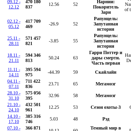
09.12 -
470 180
Нарнии:
12.56
52
Na
12.12
837
Покоритель
of 
Зари
Рапунцель:
02.12 -
417 709
-26.9
52
Запутанная
05.12
469
история
Рапунцель:
25.11 -
571 457
-3.85
55
Запутанная
28.11
821
история
Гарри Поттер и
18.11 -
594 346
Har
50.24
63
дары смерти.
21.11
813
De
Часть первая
11.11 -
395 594
-44.39
59
Скайлайн
14.11
975
04.11 -
711 422
23.71
65
Мегамозг
07.11
836
28.10 -
575 056
32.96
58
Мегамозг
31.10
395
21.10 -
432 501
12.25
53
Сезон охоты-3
24.10
961
14.10 -
385 316
5.03
48
Рэд
17.10
746
07.10 -
366 871
Темный мир в
10.12
60