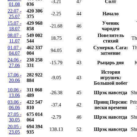
-3.21
47
Солт
01.08
036
22.07 -
420 306
-2.25
44
Начало
25.07
375
15.07 -
429 968
Ученик
-21.68
46
18.07
858
чародея
08.07 -
549 002
Повелитель
18.75
45
Th
11.07
544
стихий
01.07 -
462 337
Сумерки. Сага:
Th
94.05
49
04.07
004
затмение
24.06 -
238 258
-15.79
43
Рыцарь дня
K
27.06
331
История
17.06 -
282 922
-9.05
43
игрушек:
20.06
884
Большой побег
10.06 -
311 068
-26.38
45
Шрэк навсегда
Shr
13.06
489
03.06 -
422 547
Принц Персии:
Pri
-37.4
42
06.06
810
пески времени
27.05 -
675 014
-2.79
46
Шрэк навсегда
Shr
30.05
064
20.05 -
694 394
138.13
52
Шрэк навсегда
Shr
23.05
935