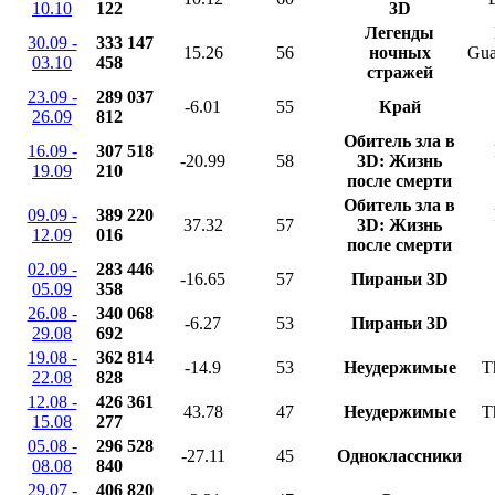
10.10
122
3D
Легенды
30.09 -
333 147
15.26
56
ночных
Gua
03.10
458
стражей
23.09 -
289 037
-6.01
55
Край
26.09
812
Обитель зла в
16.09 -
307 518
-20.99
58
3D: Жизнь
19.09
210
после смерти
Обитель зла в
09.09 -
389 220
37.32
57
3D: Жизнь
12.09
016
после смерти
02.09 -
283 446
-16.65
57
Пираньи 3D
05.09
358
26.08 -
340 068
-6.27
53
Пираньи 3D
29.08
692
19.08 -
362 814
-14.9
53
Неудержимые
T
22.08
828
12.08 -
426 361
43.78
47
Неудержимые
T
15.08
277
05.08 -
296 528
-27.11
45
Одноклассники
08.08
840
29.07 -
406 820