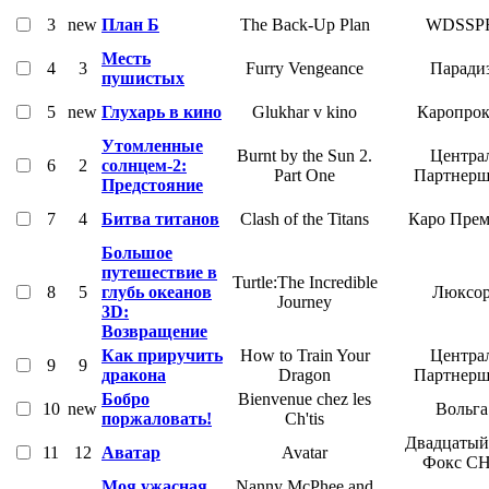
3
new
План Б
The Back-Up Plan
WDSSP
Месть
4
3
Furry Vengeance
Паради
пушистых
5
new
Глухарь в кино
Glukhar v kino
Каропрок
Утомленные
Burnt by the Sun 2.
Центра
6
2
солнцем-2:
Part One
Партнер
Предстояние
7
4
Битва титанов
Clash of the Titans
Каро Прем
Большое
путешествие в
Turtle:The Incredible
8
5
глубь океанов
Люксо
Journey
3D:
Возвращение
Как приручить
How to Train Your
Центра
9
9
дракона
Dragon
Партнер
Бобро
Bienvenue chez les
10
new
Вольга
поржаловать!
Ch'tis
Двадцатый
11
12
Аватар
Avatar
Фокс С
Моя ужасная
Nanny McPhee and