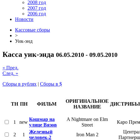
2008 год
2007 год
2006 год
Новости
Кассовые сборы
>
Уик-энд
Касса уик-энда
06.05.2010 - 09.05.2010
« Пред.
След. »
Сборы в рублях
|
Сборы в $
ОРИГИНАЛЬНОЕ
ТН
ПН
ФИЛЬМ
ДИСТРИБЬ
НАЗВАНИЕ
Кошмар на
A Nightmare on Elm
1
new
Каро Прем
улице Вязов
Street
Железный
Центра
2
1
Iron Man 2
человек-2
Партнер