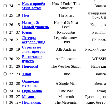
Как я провёл
How I Ended This
24
17
Вольга
этим летом
Summer
Двадцатый
25
18
Поп
The Priest
Фокс С
На игре 2:
Hooked 2: Next
26
15
Каропрок
Новый уровень
Level
27
37
Клык
Kynodontas
P&I Film
Легенда
Legenda ostrova
28
21
Панорам
острова Двид
Dvid
Страсть не
29
19
Alle Anderen
Русский реп
знает преград
Воспитание
30
22
An Education
WDSSP
чувств
31
26
Прячься!
The Weather Station
Наше ки
32
23
Хлоя
Chloe
Вольга
Одинокий
33
38
A Single Man
Вольга
мужчина
34
34
Одна война
One War
Каскад
35
27
Мамонт
Mammoth
Русский реп
36
new
Посланник
The Messenger
Кино без г