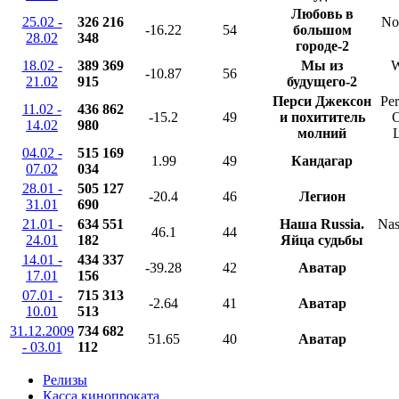
Любовь в
25.02 -
326 216
No 
-16.22
54
большом
28.02
348
городе-2
18.02 -
389 369
Мы из
W
-10.87
56
21.02
915
будущего-2
Перси Джексон
Per
11.02 -
436 862
-15.2
49
и похититель
O
14.02
980
молний
L
04.02 -
515 169
1.99
49
Кандагар
07.02
034
28.01 -
505 127
-20.4
46
Легион
31.01
690
21.01 -
634 551
Наша Russia.
Nas
46.1
44
24.01
182
Яйца судьбы
14.01 -
434 337
-39.28
42
Аватар
17.01
156
07.01 -
715 313
-2.64
41
Аватар
10.01
513
31.12.2009
734 682
51.65
40
Аватар
- 03.01
112
Релизы
Касса кинопроката