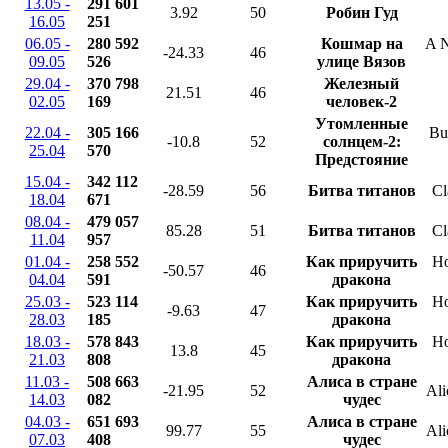
13.05 -
291 601
3.92
50
Робин Гуд
16.05
251
06.05 -
280 592
Кошмар на
A N
-24.33
46
09.05
526
улице Вязов
29.04 -
370 798
Железный
21.51
46
02.05
169
человек-2
Утомленные
22.04 -
305 166
Bu
-10.8
52
солнцем-2:
25.04
570
Предстояние
15.04 -
342 112
-28.59
56
Битва титанов
Cl
18.04
671
08.04 -
479 057
85.28
51
Битва титанов
Cl
11.04
957
01.04 -
258 552
Как приручить
Ho
-50.57
46
04.04
591
дракона
25.03 -
523 114
Как приручить
Ho
-9.63
47
28.03
185
дракона
18.03 -
578 843
Как приручить
Ho
13.8
45
21.03
808
дракона
11.03 -
508 663
Алиса в стране
-21.95
52
Ali
14.03
082
чудес
04.03 -
651 693
Алиса в стране
99.77
55
Ali
07.03
408
чудес