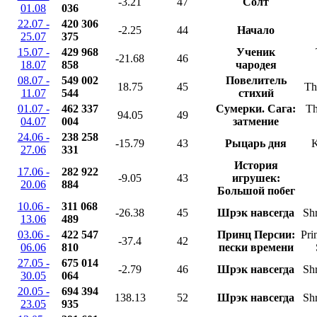
-3.21
47
Солт
01.08
036
22.07 -
420 306
-2.25
44
Начало
25.07
375
15.07 -
429 968
Ученик
-21.68
46
18.07
858
чародея
08.07 -
549 002
Повелитель
18.75
45
Th
11.07
544
стихий
01.07 -
462 337
Сумерки. Сага:
Th
94.05
49
04.07
004
затмение
24.06 -
238 258
-15.79
43
Рыцарь дня
K
27.06
331
История
17.06 -
282 922
-9.05
43
игрушек:
20.06
884
Большой побег
10.06 -
311 068
-26.38
45
Шрэк навсегда
Shr
13.06
489
03.06 -
422 547
Принц Персии:
Pri
-37.4
42
06.06
810
пески времени
27.05 -
675 014
-2.79
46
Шрэк навсегда
Shr
30.05
064
20.05 -
694 394
138.13
52
Шрэк навсегда
Shr
23.05
935