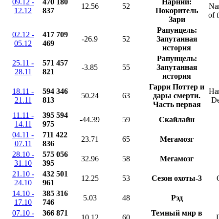
09.12 -
470 180
Нарнии:
12.56
52
Na
12.12
837
Покоритель
of 
Зари
Рапунцель:
02.12 -
417 709
-26.9
52
Запутанная
05.12
469
история
Рапунцель:
25.11 -
571 457
-3.85
55
Запутанная
28.11
821
история
Гарри Поттер и
18.11 -
594 346
Har
50.24
63
дары смерти.
21.11
813
De
Часть первая
11.11 -
395 594
-44.39
59
Скайлайн
14.11
975
04.11 -
711 422
23.71
65
Мегамозг
07.11
836
28.10 -
575 056
32.96
58
Мегамозг
31.10
395
21.10 -
432 501
12.25
53
Сезон охоты-3
24.10
961
14.10 -
385 316
5.03
48
Рэд
17.10
746
07.10 -
366 871
Темный мир в
10.12
60