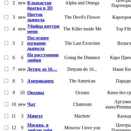
Центра
2
new
Клыкастая
Alpha and Omega
Партнер
братва в 3D
Цветок
3
new
The Devil's Flower
Каропро
дьявола
Убийца внутри
4
new
The Killer inside Me
Top Fil
меня
Последнее
5
2
изгнание
The Last Exorcism
Вольг
дьявола
На расстоянии
6
6
Going the Distance
Каро Пре
любви
7
new
Детям до 16…
Detyam do 16...
Наше Ки
8
5
Американец
The American
Паради
9
10
Океаны
Oceans
Кино без г
Аргуме
10
new
Чат
Chatroom
кино/Premiu
11
3
Мачете
Machete
Каска
Москва, я
Центра
12
9
Moscow I love you
люблю тебя
Партнер