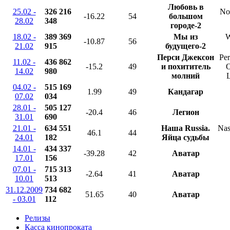
Любовь в
25.02 -
326 216
No 
-16.22
54
большом
28.02
348
городе-2
18.02 -
389 369
Мы из
W
-10.87
56
21.02
915
будущего-2
Перси Джексон
Per
11.02 -
436 862
-15.2
49
и похититель
O
14.02
980
молний
L
04.02 -
515 169
1.99
49
Кандагар
07.02
034
28.01 -
505 127
-20.4
46
Легион
31.01
690
21.01 -
634 551
Наша Russia.
Nas
46.1
44
24.01
182
Яйца судьбы
14.01 -
434 337
-39.28
42
Аватар
17.01
156
07.01 -
715 313
-2.64
41
Аватар
10.01
513
31.12.2009
734 682
51.65
40
Аватар
- 03.01
112
Релизы
Касса кинопроката