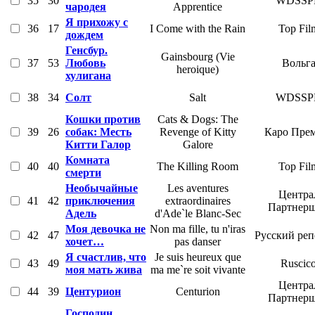
35
30
WDSSP
чародея
Apprentice
Я прихожу с
36
17
I Come with the Rain
Top Fil
дождем
Генсбур.
Gainsbourg (Vie
37
53
Любовь
Вольг
heroique)
хулигана
38
34
Солт
Salt
WDSSP
Кошки против
Cats & Dogs: The
39
26
собак: Месть
Revenge of Kitty
Каро Пре
Китти Галор
Galore
Комната
40
40
The Killing Room
Top Fil
смерти
Необычайные
Les aventures
Центра
41
42
приключения
extraordinaires
Партнер
Адель
d'Ade`le Blanc-Sec
Моя девочка не
Non ma fille, tu n'iras
42
47
Русский ре
хочет…
pas danser
Я счастлив, что
Je suis heureux que
43
49
Ruscic
моя мать жива
ma me`re soit vivante
Центра
44
39
Центурион
Centurion
Партнер
Господин