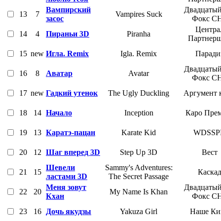
Вампирский
Двадцатый
13
7
Vampires Suck
засос
Фокс С
Центра
14
4
Пираньи 3D
Piranha
Партнер
15
new
Игла. Remix
Igla. Remix
Паради
Двадцатый
16
8
Аватар
Avatar
Фокс С
17
new
Гадкий утенок
The Ugly Duckling
Аргумент 
18
14
Начало
Inception
Каро Пре
19
13
Каратэ-пацан
Karate Kid
WDSSP
20
12
Шаг вперед 3D
Step Up 3D
Вест
Шевели
Sammy's Adventures:
21
15
Каска
ластами 3D
The Secret Passage
Меня зовут
Двадцатый
22
20
My Name Is Khan
Кхан
Фокс С
23
16
Дочь якудзы
Yakuza Girl
Наше Ки