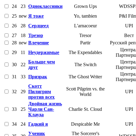
24
23
Одноклассники
Grown Ups
WDSSP
25
new
Я тоже
Yo, tambien
P&I Fil
26
28
Сердцеед
L'arnacoeur
UPI
27
18
Трезор
Tresor
Вест
28
new
Влечение
Partir
Русский ре
Центра
29
11
Неудержимые
The Expendables
Партнер
Больше чем
Центра
30
22
The Switch
друг
Партнер
Центра
31
33
Призрак
The Ghost Writer
Партнер
Скотт
Scott Pilgrim vs. the
32
29
Пилигрим
UPI
World
против всех
Двойная жизнь
33
25
Чарли Сан-
Charlie St. Cloud
UPI
Клауда
34
24
Гадкий я
Despicable Me
UPI
Ученик
The Sorcerer's