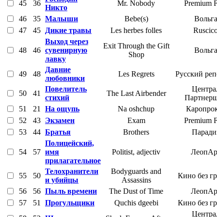
45
36
Mr. Nobody
Premium F
Никто
46
35
Малыши
Bebe(s)
Вольг
47
45
Дикие травы
Les herbes folles
Ruscic
Выход через
Exit Through the Gift
48
46
сувенирную
Вольг
Shop
лавку
Давние
49
48
Les Regrets
Русский ре
любовники
Повелитель
Центра
50
41
The Last Airbender
стихий
Партнер
51
21
На ощупь
Na oshchup
Каропро
52
43
Экзамен
Exam
Premium F
53
44
Братья
Brothers
Паради
Полицейский,
54
57
имя
Politist, adjectiv
ЛеопАр
прилагательное
Телохранители
Bodyguards and
55
50
Кино без г
и убийцы
Assassins
56
56
Пыль времени
The Dust of Time
ЛеопАр
57
51
Прогульщики
Quchis dgeebi
Кино без г
Центра