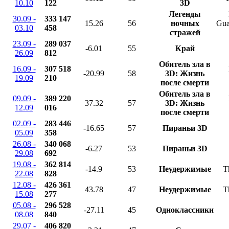
10.10
122
3D
Легенды
30.09 -
333 147
15.26
56
ночных
Gua
03.10
458
стражей
23.09 -
289 037
-6.01
55
Край
26.09
812
Обитель зла в
16.09 -
307 518
-20.99
58
3D: Жизнь
19.09
210
после смерти
Обитель зла в
09.09 -
389 220
37.32
57
3D: Жизнь
12.09
016
после смерти
02.09 -
283 446
-16.65
57
Пираньи 3D
05.09
358
26.08 -
340 068
-6.27
53
Пираньи 3D
29.08
692
19.08 -
362 814
-14.9
53
Неудержимые
T
22.08
828
12.08 -
426 361
43.78
47
Неудержимые
T
15.08
277
05.08 -
296 528
-27.11
45
Одноклассники
08.08
840
29.07 -
406 820